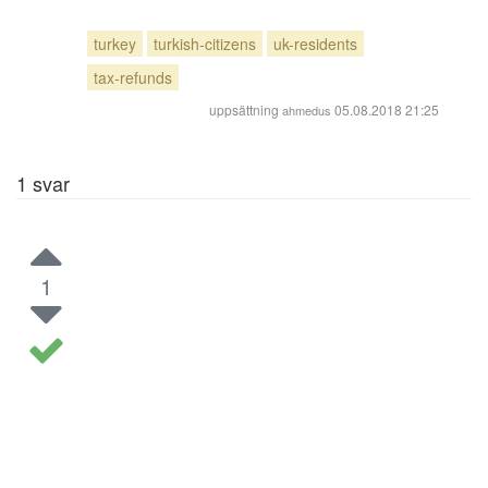
turkey
turkish-citizens
uk-residents
tax-refunds
uppsättning
05.08.2018 21:25
ahmedus
1
svar
1