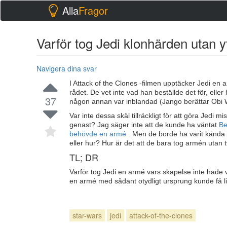
Alla
Fragor
Varför tog Jedi klonhärden utan y
Navigera dina svar
I Attack of the Clones -filmen upptäcker Jedi en 
rådet. De vet inte vad han beställde det för, eller
37
någon annan var inblandad (Jango berättar Obi 
Var inte dessa skäl tillräckligt för att göra Je
genast? Jag säger inte att de kunde ha väntat
Be
behövde en armé
. Men de borde ha varit kända 
eller hur? Hur är det att de bara tog armén utan
TL; DR
Varför tog Jedi en armé vars skapelse inte hade v
en armé med sådant otydligt ursprung kunde få li
star-wars
jedi
attack-of-the-clones