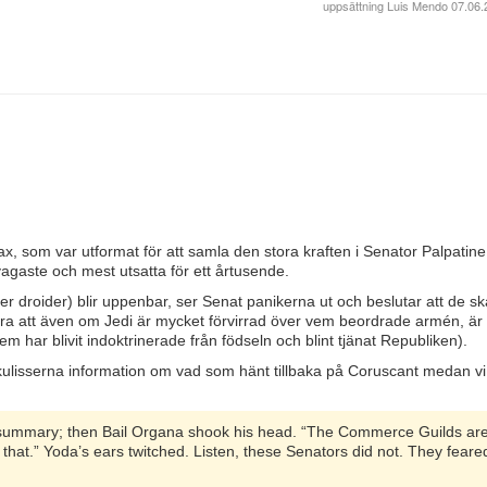
uppsättning
Luis Mendo
07.06.
oax, som var utformat för att samla den stora kraften i Senator Palpatine
vagaste och mest utsatta för ett årtusende.
er droider) blir uppenbar, ser Senat panikerna ut och beslutar att de sk
ra att även om Jedi är mycket förvirrad över vem beordrade armén, är 
em har blivit indoktrinerade från födseln och blint tjänat Republiken).
kulisserna information om vad som hänt tillbaka på Coruscant medan vi 
s summary; then Bail Organa shook his head. “The Commerce Guilds ar
that.” Yoda’s ears twitched. Listen, these Senators did not. They feare