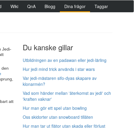
d
Wiki
QnA
Blogg
Dina frågor
Taggar
Du kanske gillar
n Jedi-
tt
Utbildningen av en padawan eller jedi-lärling
e den
Hur jedi mind trick används i star wars
e
Var jedi-mästaren sifo-dyas skapare av
sprung,
klonarmén?
Vad som händer mellan 'återkomst av jedi' och
'kraften vaknar'
bart att
Hur man gör ett spel utan bowling
Oss skidorter utan snowboard tillåten
Hur man tar ut flätor utan skada eller förlust