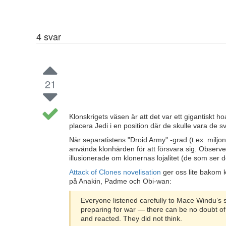
4
svar
21
Klonskrigets väsen är att det var ett gigantiskt h
placera Jedi i en position där de skulle vara de s
När separatistens "Droid Army" -grad (t.ex. miljon
använda klonhärden för att försvara sig. Observe
illusionerade om klonernas lojalitet (de som ser d
Attack of Clones novelisation
ger oss lite bakom 
på Anakin, Padme och Obi-wan:
Everyone listened carefully to Mace Windu’
preparing for war — there can be no doubt of 
and reacted. They did not think.