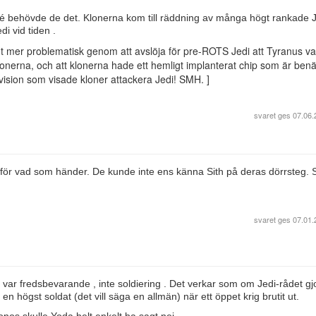
é behövde de det. Klonerna kom till räddning av många högt rankade 
i vid tiden .
ligt mer problematisk genom att avslöja för pre-ROTS Jedi att Tyranus va
onerna, och att klonerna hade ett hemligt implanterat chip som är benä
en vision som visade kloner attackera Jedi! SMH. ]
svaret ges
07.06.
för vad som händer. De kunde inte ens känna Sith på deras dörrsteg. 
svaret ges
07.01.
i var fredsbevarande , inte soldiering . Det verkar som om Jedi-rådet gj
en högst soldat (det vill säga en allmän) när ett öppet krig brutit ut.