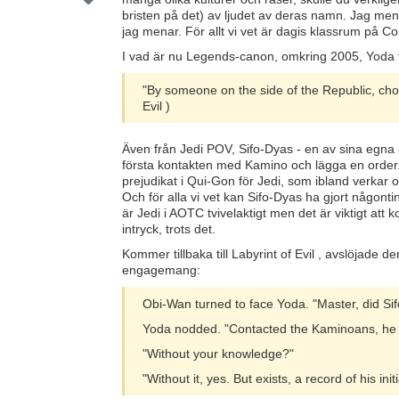
bristen på det) av ljudet av deras namn. Jag mena
jag menar. För allt vi vet är dagis klassrum på C
I vad är nu Legends-canon, omkring 2005, Yoda 
"By someone on the side of the Republic, cho
Evil )
Även från Jedi POV, Sifo-Dyas - en av sina egna -
första kontakten med Kamino och lägga en order. Att
prejudikat i Qui-Gon för Jedi, som ibland verkar 
Och för alla vi vet kan Sifo-Dyas ha gjort någonti
är Jedi i AOTC tvivelaktigt men det är viktigt a
intryck, trots det.
Kommer tillbaka till Labyrint of Evil , avslöjade d
engagemang:
Obi-Wan turned to face Yoda. "Master, did Si
Yoda nodded. "Contacted the Kaminoans, he 
"Without your knowledge?"
"Without it, yes. But exists, a record of his initi