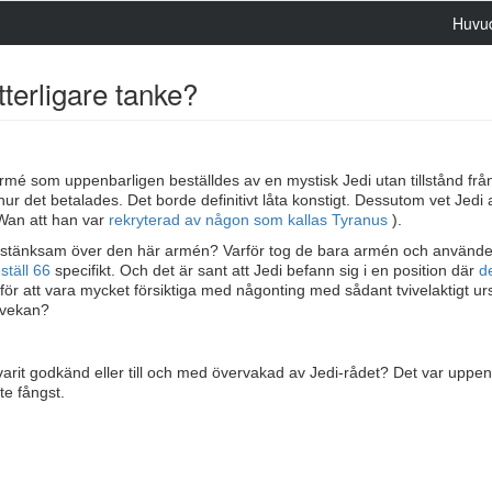
Huvu
tterligare tanke?
armé som uppenbarligen beställdes av en mystisk Jedi utan tillstånd frå
 hur det betalades. Det borde definitivt låta konstigt. Dessutom vet Jedi a
Wan att han var
rekryterad av någon som kallas Tyranus
).
di misstänksam över den här armén? Varför tog de bara armén och använd
ställ 66
specifikt. Och det är sant att Jedi befann sig i en position där
d
för att vara mycket försiktiga med någonting med sådant tvivelaktigt ur
 tvekan?
arit godkänd eller till och med övervakad av Jedi-rådet? Det var uppen
te fångst.