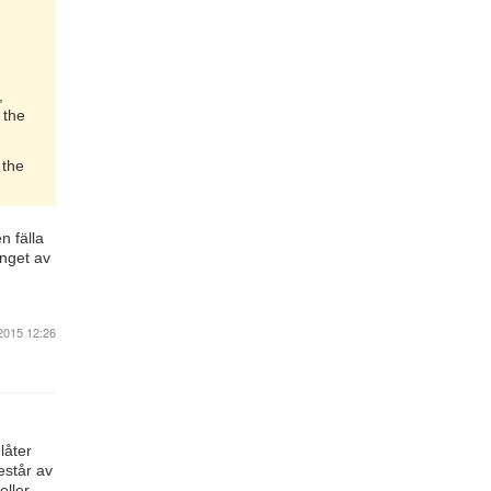
,
 the
 the
n fälla
inget av
2015 12:26
låter
estår av
eller