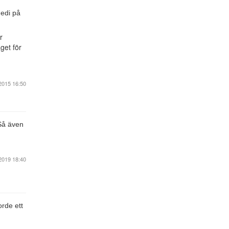
Jedi på
r
get för
2015 16:50
Så även
2019 18:40
orde ett