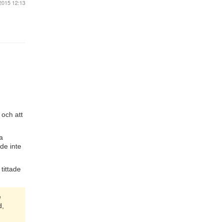
2015 12:13
 och att
a
de inte
tittade
e
d,