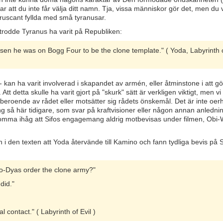
r att du inte får välja ditt namn. Tja, vissa människor gör det, men du 
oruscant fyllda med små tyranusar.
trodde Tyranus ha varit på Republiken:
sen he was on Bogg Four to be the clone template." ( Yoda, Labyrinth 
 kan ha varit involverad i skapandet av armén, eller åtminstone i att g
 detta skulle ha varit gjort på "skurk" sätt är verkligen viktigt, men vi
oberoende av rådet eller motsätter sig rådets önskemål. Det är inte oerh
ng så här tidigare, som svar på kraftvisioner eller någon annan anlednin
tt komma ihåg att Sifos engagemang aldrig motbevisas under filmen, Obi
en i den texten att Yoda återvände till Kamino och fann tydliga bevis på S
fo-Dyas order the clone army?"
did."
al contact." ( Labyrinth of Evil )