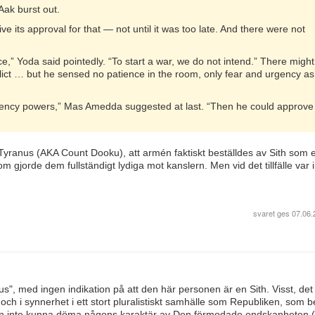
ak burst out.
 its approval for that — not until it was too late. And there were not
e,” Yoda said pointedly. “To start a war, we do not intend.” There might
nflict … but he sensed no patience in the room, only fear and urgency as
ency powers,” Mas Amedda suggested at last. “Then he could approve
th Tyranus (AKA Count Dooku), att armén faktiskt beställdes av Sith som e
 gjorde dem fullständigt lydiga mot kanslern. Men vid det tillfälle var 
svaret ges
07.06.
, med ingen indikation på att den här personen är en Sith. Visst, det 
ch i synnerhet i ett stort pluralistiskt samhälle som Republiken, som b
igen inte kunna döma någons karaktär av Den förmodade ondskanheten (