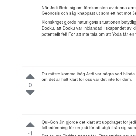
När Jedi lärde sig om förekomsten av denna arm
Geonosis och såg knappast ut som ett hot mot Jed
Klonskriget gjorde naturligtvis situationen betyd
Dooku, att Dooku var inblandad i skapandet av kl
potentiellt fel! För att inte tala om att Yoda får 
Du måste komma ihåg Jedi var några vad blinda 
om det är helt klart för oss var det inte för dem.
0
Qui-Gon Jin gjorde det klart att uppdraget för jed
felbedömning för en jedi för att utgå ifrån sig som 
-1