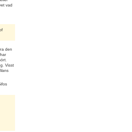
vet vad
of
öra den
 har
ört.
g. Visst
-Wans
ifos