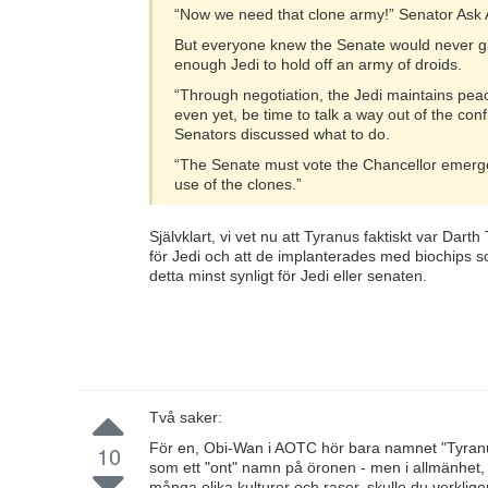
“Now we need that clone army!” Senator Ask A
But everyone knew the Senate would never give
enough Jedi to hold off an army of droids.
“Through negotiation, the Jedi maintains peac
even yet, be time to talk a way out of the co
Senators discussed what to do.
“The Senate must vote the Chancellor emerg
use of the clones.”
Självklart, vi vet nu att Tyranus faktiskt var Dar
för Jedi och att de implanterades med biochips som
detta minst synligt för Jedi eller senaten.
Två saker:
För en, Obi-Wan i AOTC hör bara namnet "Tyranus"
10
som ett "ont" namn på öronen - men i allmänhet, o
många olika kulturer och raser, skulle du verkl