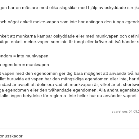
ngen har en mästare med olika slagstilar med hjälp av oskyddade strejk
 och något enkelt melee-vapen som inte har antingen den tunga egen
t enkelt att munkarna kämpar oskyddade eller med munkvapen och defini
got enkelt melee-vapen som inte är tungt eller kräver att två händer 
gendom = inte munkvapen.
iga egendom = munkvapen.
 vapen med den egendomen ger dig bara möjlighet att använda två h
allet huruvida ett vapen har den mångsidiga egendomen eller inte, har 
ndast är avsett att definiera vad ett munkvapen är, vilket är ett shortsw
unga egendomen eller den tvåhandade egendomen. Alla andra egenska
r fallet ingen betydelse för reglerna. Inte heller hur du använder vapnet.
svaret ges
04.09.
onusskador.