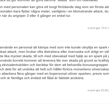
attack du gör kommer att göra samma "skada" som om obevakad.
llen med personalen kan göra ett tungt förödande slag som sin första at
rsonalen bara flyttar några meter, vanligtvis i en blomstrande attack, du
 när du angriper 3 eller 4 gånger en enkel tur.
svaret ges
15.01.
 använde en personal att kämpa med som inte kunde utnyttja en spark
ad attack, men brukar ofta distrahera eller överraska och ärligt en väl
te lika mycket skada, till och med obevakad med hjälp av en spark på
nvänds korrekt kommer att leverera lite mer skada på grund av kraftst
 jag ekvivalentvärlden och berättar för dem att behandla bonusangreppe
och dels för att undvika att helt och hållet förlora monarkens oövervaka
 attackera flera gånger med en bopersonal utöver sparken, precis som
och är fientliga och endast ett fåtal är faktiskt anslutna.
svaret ges
23.06.