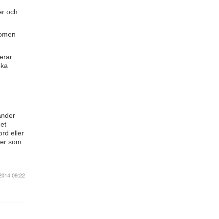
er och
domen
erar
ska
änder
det
ord eller
per som
2014 09:22