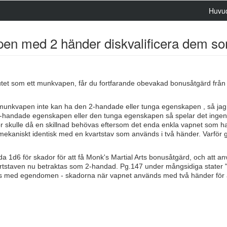
Huvu
pen med 2 händer diskvalificera dem 
utet som ett munkvapen, får du fortfarande obevakad bonusåtgärd från 
 munkvapen inte kan ha den 2-handade eller tunga egenskapen , så jag
-handade egenskapen eller den tunga egenskapen så spelar det ingen 
ör skulle då en skillnad behövas eftersom det enda enkla vapnet som ha
ekaniskt identisk med en kvartstav som används i två händer. Varför 
da 1d6 för skador för att få Monk's Martial Arts bonusåtgärd, och att a
rtstaven nu betraktas som 2-handad. Pg.147 under mångsidiga stater "
sas med egendomen - skadorna när vapnet används med två händer för 