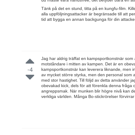
du måste vara handsfree, det betyder bara en 
Tänk på det en stund, titta på en kungfu-film. Ki
alla uppföljningsattacker är begränsade till att pe
tid att bygga en annan backgunga för din attacker
Jag har aldrig träffat en kampsportkonstnär som
motståndare i mitten av kampen. Det är en obevak
-4
kampsportkonstnär kan leverera liknande, men in
av mycket större styrka, men den personal som a
med stor hastighet. Till följd av detta använder
obevakad kick, dels för att förenkla denna fråga 
angreppsmak. När munken blir högre nivå kan de
verkliga världen. Många Bo-stickrörelser förvirrar 