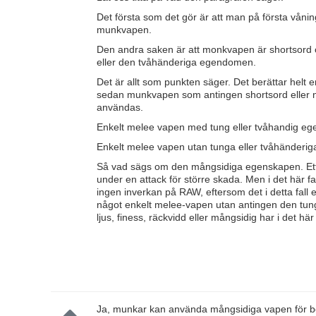
Det första som det gör är att man på första våni
munkvapen.
Den andra saken är att monkvapen är shortsord
eller den tvåhänderiga egendomen.
Det är allt som punkten säger. Det berättar hel
sedan munkvapen som antingen shortsord eller nå
användas.
Enkelt melee vapen med tung eller tvåhandig e
Enkelt melee vapen utan tunga eller tvåhänder
Så vad sägs om den mångsidiga egenskapen. Ett
under en attack för större skada. Men i det här f
ingen inverkan på RAW, eftersom det i detta fall e
något enkelt melee-vapen utan antingen den t
ljus, finess, räckvidd eller mångsidig har i det hä
Ja, munkar kan använda mångsidiga vapen för b