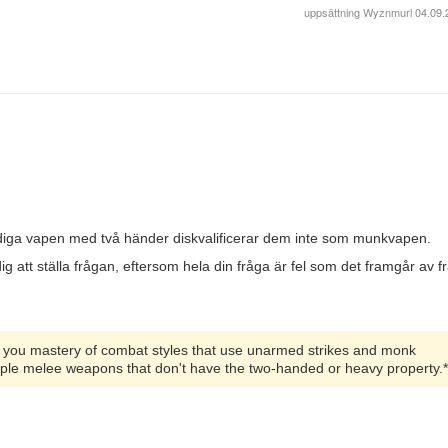
uppsättning
Wyznmurl
04.09.
idiga vapen med två händer diskvalificerar dem inte som munkvapen.
 att ställa frågan, eftersom hela din fråga är fel som det framgår av f
ives you mastery of combat styles that use unarmed strikes and monk
le melee weapons that don't have the two-handed or heavy property.*