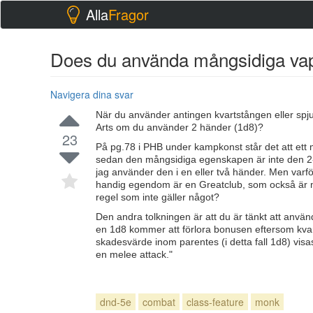
Alla
Fragor
Does du använda mångsidiga va
Navigera dina svar
När du använder antingen kvartstången eller spj
Arts om du använder 2 händer (1d8)?
23
På pg.78 i PHB under kampkonst står det att ett
sedan den mångsidiga egenskapen är inte den 2
jag använder den i en eller två händer. Men varf
handig egendom är en Greatclub, som också är m
regel som inte gäller något?
Den andra tolkningen är att du är tänkt att använ
en 1d8 kommer att förlora bonusen eftersom kva
skadesvärde inom parentes (i detta fall 1d8) vi
en melee attack."
dnd-5e
combat
class-feature
monk