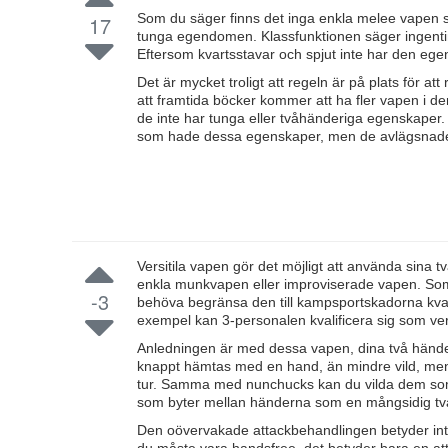
Som du säger finns det inga enkla melee vapen
17
tunga egendomen. Klassfunktionen säger ingent
Eftersom kvartsstavar och spjut inte har den eg
Det är mycket troligt att regeln är på plats för a
att framtida böcker kommer att ha fler vapen i
de inte har tunga eller tvåhänderiga egenskaper. 
som hade dessa egenskaper, men de avlägsnades 
Versitila vapen gör det möjligt att använda sina 
enkla munkvapen eller improviserade vapen. Som
-3
behöva begränsa den till kampsportskadorna kvart
exempel kan 3-personalen kvalificera sig som vers
Anledningen är med dessa vapen, dina två händer 
knappt hämtas med en hand, än mindre vild, men e
tur. Samma med nunchucks kan du vilda dem som 
som byter mellan händerna som en mångsidig t
Den oövervakade attackbehandlingen betyder inte