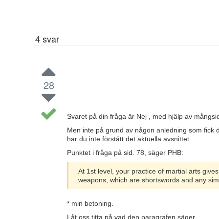
4
svar
28
Svaret på din fråga är Nej , med hjälp av mångs
Men inte på grund av någon anledning som fick dig
har du inte förstått det aktuella avsnittet.
Punktet i fråga på sid. 78, säger PHB:
At 1st level, your practice of martial arts g
weapons, which are shortswords and any simp
* min betoning.
Låt oss titta på vad den paragrafen säger.