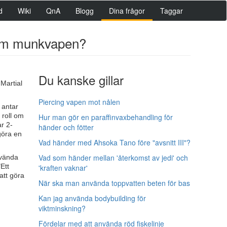
d
Wiki
QnA
Blogg
Dina frågor
Taggar
som munkvapen?
Du kanske gillar
Martial
Piercing vapen mot nålen
 antar
roll om
Hur man gör en paraffinvaxbehandling för
r 2-
händer och fötter
göra en
Vad händer med Ahsoka Tano före "avsnitt III"?
Vad som händer mellan 'återkomst av jedi' och
nvända
Ett
'kraften vaknar'
att göra
När ska man använda toppvatten beten för bas
Kan jag använda bodybuilding för
viktminskning?
Fördelar med att använda röd fiskelinje