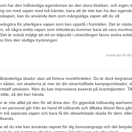
 som har den tvåhandiga egendomen än den stora klubben, och ingen
ing om med vapen med två händer, bara att de inte kan ha den egens
enskapen, kan du använda dem som mångsidiga vapen allt du vill.
tt redogöra för ytterligare vapen som kan uppstå i framtiden. Det är näst
 dem, så några enkla vapen som inkluderas kommer bara att vara munk
Det är också möjligt att vid en tidpunkt i utvecklingen fanns andra enk
före den slutliga tryckningen.
svaret ges
04.09.
tvåhänderliga skador utan att förlora munkfördelen. Du är dock begränsad
 sådan, om skadorna är mer än din oöverträffade kampsportskador, sk
staff utesluten. Men du kan improvisera baserat på kvartstjänsten. Til
itile, så det kan hända.
är inte alltid på den för att driva den. En gigantisk tvåhandig warha
n personal går från en hand till tvåhands och tillbaka ibland flera gå
två separata vapen och bara få din obearbetade skada för dem, elle
våhands.
 att du inte kan använda vapnet för dig bonusangrepp och det betyder 