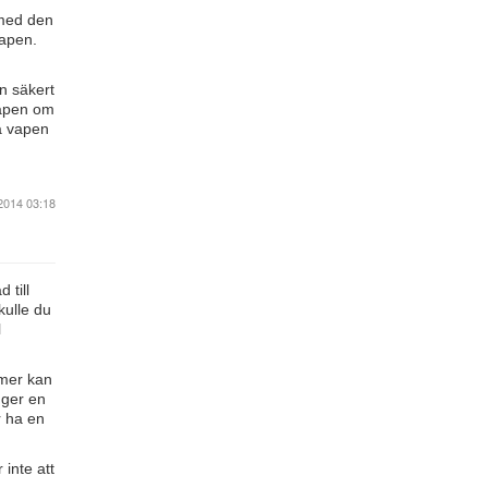
 med den
kapen.
an säkert
vapen om
la vapen
2014 03:18
 till
ulle du
l
mmer kan
nger en
r ha en
inte att