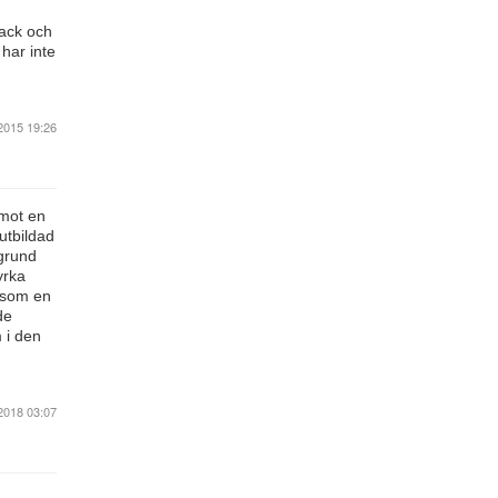
tack och
 har inte
2015 19:26
 mot en
utbildad
 grund
yrka
t som en
de
 i den
2018 03:07