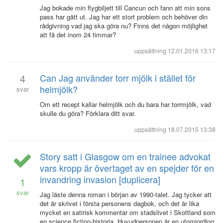
Jag bokade min flygbiljett till Cancun och fann att min sons
pass har gått ut. Jag har ett stort problem och behöver din
rådgivning vad jag ska göra nu? Finns det någon möjlighet
att få det inom 24 timmar?
uppsättning
12.01.2016 13:17
4
Can Jag använder torr mjölk i stället för
helmjölk?
svar
Om ett recept kallar helmjölk och du bara har torrmjölk, vad
skulle du göra? Förklara ditt svar.
uppsättning
18.07.2015 13:38
Story satt i Glasgow om en trainee advokat
vars kropp är övertaget av en spejder för en
invandring invasion [duplicera]
1
svar
Jag läste denna roman i början av 1990-talet. Jag tycker att
det är skrivet i första personens dagbok, och det är lika
mycket en satirisk kommentar om stadslivet i Skottland som
en science fiction-historia. Huvudpersonen är en utomjording