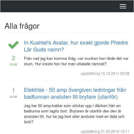
Toggl
navig
Alla frågor
In Kushiel's Avatar, hur exakt gjorde Phedre
Lär Guds namn?
2
Från vad jag kan komma ihåg, var munken hon lärde det var
stum. Hur visste hon hur man uttalade namnet?
svar
uppsättning
15.12.2011 03:38
1
Elektrisk - 50 amp övergiven ledningar från
badtunnan ansluten till brytare (utanför)
svar
Jag har 50 amp-kablar som sticker upp i däcken från en
badtunna som tagits bort. Brytaren är utanför den den är
ansluten till, hur tar jag bort eller avslutar med en låda och
lock?
uppsättning
31.05.2015 15:11