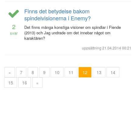
Finns det betydelse bakom
spindelvisionerna i Enemy?
2
Det finns många konstiga visioner om spindlar i Fiende
(2013) och Jag undrade om det innebar något om
svar
karaktären?
uppsättning
21.04.2014 00:21
«
7
8
9
10
11
12
13
14
15
16
»
Blogg
användarbidrag licensierat under
cc by-sa 3.0