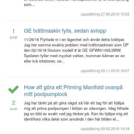
som...
uppsättning
27.06.2016 15:05
1
GE tvättmaskin fylls, sedan avlopp
svar
11/29/18 Flyttade in i en lägenhet och ärvde detta tvättpar.
Jag har samma exakta problem med tvättmaskinen som OP
den 02/19/18 förutom modell # är GE GFWN1100L3WW.
Spolaren fyller med mycket vatten, trumman känner av en
eller två rotationer, se...
uppsättning
29.11.2018 16:07
How att göra ett Priming Manifold ovanpå
mitt poolpumplock
2
Jag har tänkt på att göra något så här ett tag för att hjälpa
mig att pröva poolpumpen i början av säsongen. Idag hittade
svar
jag en bild av exakt vad jag tänker på. Kan du hjälpa mig att
identifiera vilka delar som används i den här bilden el...
uppsättning
09.05.2016 19:18