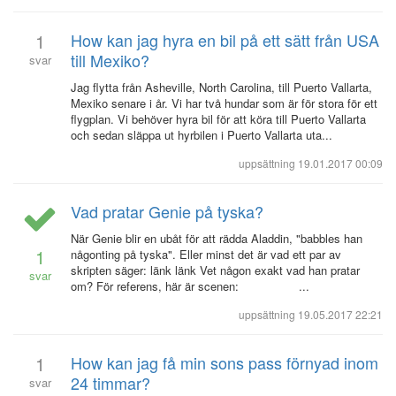
1
How kan jag hyra en bil på ett sätt från USA
till Mexiko?
svar
Jag flytta från Asheville, North Carolina, till Puerto Vallarta,
Mexiko senare i år. Vi har två hundar som är för stora för ett
flygplan. Vi behöver hyra bil för att köra till Puerto Vallarta
och sedan släppa ut hyrbilen i Puerto Vallarta uta...
uppsättning
19.01.2017 00:09
Vad pratar Genie på tyska?
När Genie blir en ubåt för att rädda Aladdin, "babbles han
1
någonting på tyska". Eller minst det är vad ett par av
skripten säger: länk länk Vet någon exakt vad han pratar
svar
om? För referens, här är scenen: ...
uppsättning
19.05.2017 22:21
1
How kan jag få min sons pass förnyad inom
24 timmar?
svar