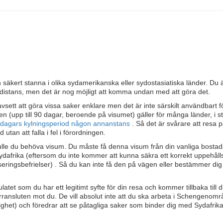
n säkert stanna i olika sydamerikanska eller sydostasiatiska länder. Du 
på distans, men det är nog möjligt att komma undan med att göra det.
ett att göra vissa saker enklare men det är inte särskilt användbart fö
 (upp till 90 dagar, beroende på visumet) gäller för många länder, i stä
-dagars kylningsperiod någon annanstans
. Så det är svårare att resa 
 utan att falla i fel i förordningen.
le du behöva visum. Du måste få denna visum från din vanliga bostad
dafrika (eftersom du inte kommer att kunna säkra ett korrekt uppehållst
iseringsbefrielser) . Så du kan inte få den på vägen eller bestämmer dig
atet som du har ett legitimt syfte för din resa och kommer tillbaka till di
ärransluten mot du. De vill absolut inte att du ska arbeta i Schengenomr
örighet) och föredrar att se påtagliga saker som binder dig med Sydafrika 