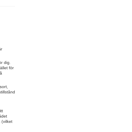
är
r dig.
llet för
på
sort,
illstånd
tt
ådet
(vilket