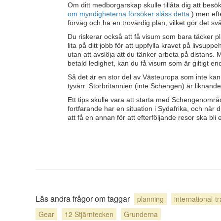
Om ditt medborgarskap skulle tillåta dig att be
om myndigheterna försöker slåss detta
) men eft
förväg och ha en trovärdig plan, vilket gör det svå
Du riskerar också att få visum som bara täcker pl
lita på ditt jobb för att uppfylla kravet på livsup
utan att avslöja att du tänker arbeta på distans.
betald ledighet, kan du få visum som är giltigt enda
Så det är en stor del av Västeuropa som inte kan
tyvärr. Storbritannien (inte Schengen) är likna
Ett tips skulle vara att starta med Schengenomr
fortfarande har en situation i Sydafrika, och när 
att få en annan för att efterföljande resor ska bli 
Läs andra frågor om taggar
planning
international-tr
Gear
12 Stjärntecken
Grunderna