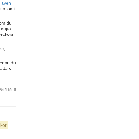
även
uation i
 om du
Europa
veckors
er,
medan du
lättare
2015 15:15
kor