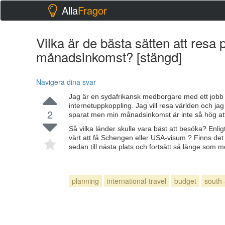
Alla
Fragor
Vilka är de bästa sätten att res
månadsinkomst? [stängd]
Navigera dina svar
Jag är en sydafrikansk medborgare med ett jobb s
internetuppkoppling. Jag vill resa världen och ja
2
sparat men min månadsinkomst är inte så hög att 
Så vilka länder skulle vara bäst att besöka? Enli
värt att få Schengen eller USA-visum ? Finns det n
sedan till nästa plats och fortsätt så länge som mö
planning
international-travel
budget
south-