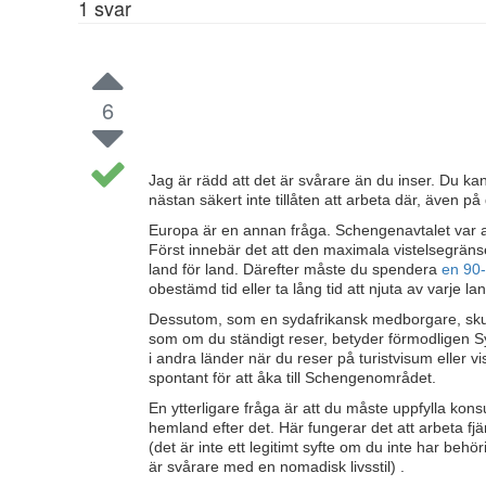
1
svar
6
Jag är rädd att det är svårare än du inser. Du ka
nästan säkert inte tillåten att arbeta där, även 
Europa är en annan fråga. Schengenavtalet var avs
Först innebär det att den maximala vistelsegränsen
land för land. Därefter måste du spendera
en 90
obestämd tid eller ta lång tid att njuta av varje land
Dessutom, som en sydafrikansk medborgare, skul
som om du ständigt reser, betyder förmodligen Sy
i andra länder när du reser på turistvisum eller v
spontant för att åka till Schengenområdet.
En ytterligare fråga är att du måste uppfylla konsul
hemland efter det. Här fungerar det att arbeta fj
(det är inte ett legitimt syfte om du inte har beh
är svårare med en nomadisk livsstil) .