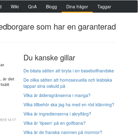
d
Wiki
QnA
Blogg
Dina frågor
Taggar
-medborgare som har en garanterad
Du kanske gillar
gar
De bästa sätten att bryta i en basebollhandske
 är det
De olika sätten att homosexuella och lesbiska
tsätt
tappar sina oskuld på
Vilka är åldersgränserna i manga?
Vilka tillbehör ska jag ha med en röd klänning?
Vilka är ingredienserna i akrylfärg?
2015 14:17
Vilka är 'tipsen' på en golfbana?
Vilka är de franska namnen på mormor?