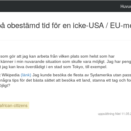
Huvu
a på obestämd tid för en icke-USA / EU
om gör att jag kan arbeta från vilken plats som helst som har
g känner i min nuvarande situation som skulle vara möjligt. Jag har pen
jag kan leva överdådigt i en stad som Tokyo, till exempel.
gt Wikipedia
(länk)
Jag kunde besöka de flesta av Sydamerika utan pass,
ågra tips för det bästa sättet att besöka ett land, stanna ett tag och for
jligt?
african-citizens
uppsättning
Niel
11.05.