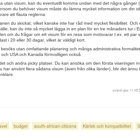
söka utan visum, kan du eventuellt komma undan med det några gånger (
ersom du behöver visum måste du lämna mycket information om din sit
rare att flauta reglerna.
anen du skickat, vilket kanske inte har råd med mycket flexibilitet. Och
pehälle, kan du inte så mycket lägga in en plan för en tre månaders tur i 
 Men om du frågar om ett visum för en resa som motsvarar t.ex. ett par 
st i 20 eller 30 dagar, vilket är väldigt kort.
 besöks utan omfattande planering och många administrativa formalitet
nde och USA och Kanada förmodligen också.
ådet och andra picky platser. Du kan ansöka om den första viseringen 
du har använt flera sådana visum (även från olika länder), blir det ännu 
enklare.
svaret ges
11.05.
avel
budget
south-african-citizens
Kärlek och kompatibilitet
S