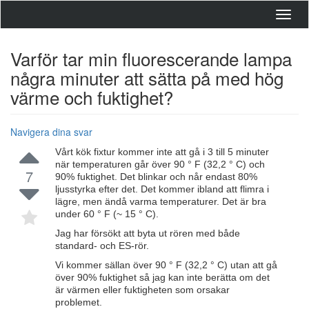
Toggl
navig
Varför tar min fluorescerande lampa
några minuter att sätta på med hög
värme och fuktighet?
Navigera dina svar
Vårt kök fixtur kommer inte att gå i 3 till 5 minuter
när temperaturen går över 90 ° F (32,2 ° C) och
7
90% fuktighet. Det blinkar och når endast 80%
ljusstyrka efter det. Det kommer ibland att flimra i
lägre, men ändå varma temperaturer. Det är bra
under 60 ° F (~ 15 ° C).
Jag har försökt att byta ut rören med både
standard- och ES-rör.
Vi kommer sällan över 90 ° F (32,2 ° C) utan att gå
över 90% fuktighet så jag kan inte berätta om det
är värmen eller fuktigheten som orsakar
problemet.