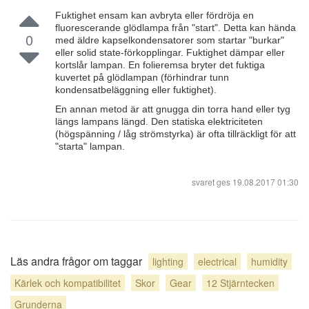
Fuktighet ensam kan avbryta eller fördröja en
fluorescerande glödlampa från "start". Detta kan hända
0
med äldre kapselkondensatorer som startar "burkar"
eller solid state-förkopplingar. Fuktighet dämpar eller
kortslår lampan. En folieremsa bryter det fuktiga
kuvertet på glödlampan (förhindrar tunn
kondensatbeläggning eller fuktighet).
En annan metod är att gnugga din torra hand eller tyg
längs lampans längd. Den statiska elektriciteten
(högspänning / låg strömstyrka) är ofta tillräckligt för att
"starta" lampan.
svaret ges
19.08.2017 01:30
Läs andra frågor om taggar
lighting
electrical
humidity
Kärlek och kompatibilitet
Skor
Gear
12 Stjärntecken
Grunderna