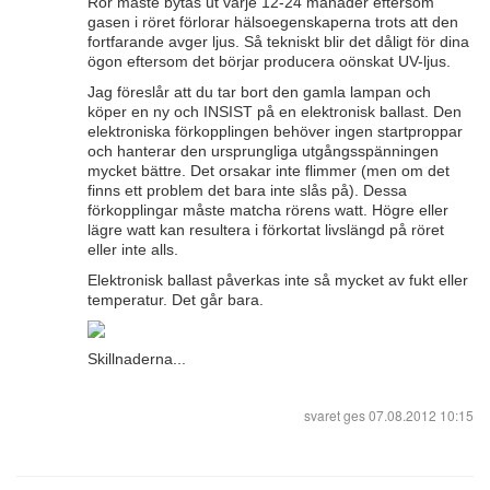
Rör måste bytas ut varje 12-24 månader eftersom
gasen i röret förlorar hälsoegenskaperna trots att den
fortfarande avger ljus. Så tekniskt blir det dåligt för dina
ögon eftersom det börjar producera oönskat UV-ljus.
Jag föreslår att du tar bort den gamla lampan och
köper en ny och INSIST på en elektronisk ballast. Den
elektroniska förkopplingen behöver ingen startproppar
och hanterar den ursprungliga utgångsspänningen
mycket bättre. Det orsakar inte flimmer (men om det
finns ett problem det bara inte slås på). Dessa
förkopplingar måste matcha rörens watt. Högre eller
lägre watt kan resultera i förkortat livslängd på röret
eller inte alls.
Elektronisk ballast påverkas inte så mycket av fukt eller
temperatur. Det går bara.
Skillnaderna...
svaret ges
07.08.2012 10:15