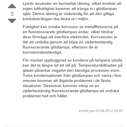
Lysrör använder en hermetisk tätning, vilket innebär att
ingen luftfuktighet kommer att tränga in i glödlampan
3
själv. Denna tätning är nödvändig för att den giftiga
kvicksilverångan ska läcka ut i miljön.
Fuktighet kan orsaka korrosion av metallfixturerna på
en fluorescerande glödlampas ändar, vilket hindrar
dess förmåga att överföra elektricitet. Korrosionen är
lätt att undvika genom att köpa en väderbeständig
fluorescerande glödlampa, eftersom de är
korrosionsbeständiga.
För mycket uppbyggnad av kondens på lampans utsida
kan det ta längre tid att slå på. Temperaturskillnaden på
glaset påverkar negativt den känsliga processen inom.
Torka kondensationen från glödlampan och vänta i fem
minuter kommer att åtgärda problemet i de flesta
situationer. Dessutom kommer inköp av en
väderbeständig fluorescerande glödlampa att undvika
problemet helt och hållet.
svaret ges
05.08.2012 22:40