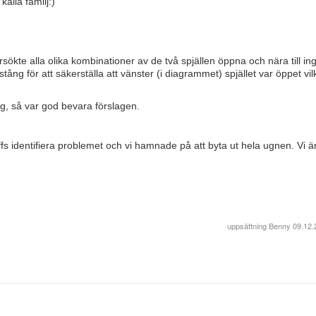
alla familj:)
rsökte alla olika kombinationer av de två spjällen öppna och nära till in
ång för att säkerställa att vänster (i diagrammet) spjället var öppet vil
ng, så var god bevara förslagen.
roffs identifiera problemet och vi hamnade på att byta ut hela ugnen. Vi ä
uppsättning
Benny
09.12.