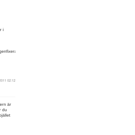
 i
ngenfixeraspjälletellerbytaavsnittetmedennyspjäll.Omspjälletsjälvär
2011 02:12
ern är
r du
jället