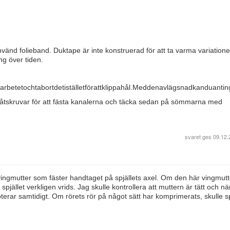
änd folieband. Duktape är inte konstruerad för att ta varma variationer
ng över tiden.
rbetetochtabortdetiställetförattklippahål.Meddenavlägsnadkanduanti
låtskruvar för att fästa kanalerna och täcka sedan på sömmarna med
svaret ges
09.12.
 vingmutter som fäster handtaget på spjällets axel. Om den här vingmutt
spjället verkligen vrids. Jag skulle kontrollera att muttern är tätt och nä
oterar samtidigt. Om rörets rör på något sätt har komprimerats, skulle sp