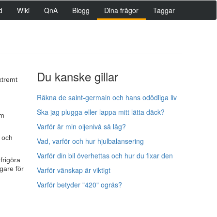
d
Wiki
QnA
Blogg
Dina frågor
Taggar
Du kanske gillar
xtremt
Räkna de saint-germain och hans odödliga liv
Ska jag plugga eller lappa mitt lätta däck?
om
Varför är min oljenivå så låg?
l och
Vad, varför och hur hjulbalansering
Varför din bil överhettas och hur du fixar den
frigöra
gare för
Varför vänskap är viktigt
Varför betyder "420" ogräs?