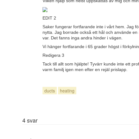
Vilken hjälp som helst uppskattas av mig och min k
EDIT 2
Saker fungerar fortfarande inte i vårt hem. Jag fö
nytta. Jag borrade också ett hål och använde en st
var. Det fanns inga andra hinder i vägen.
Vi hänger fortfarande i 65 grader högst i förkylni
Redigera 3
Tack till allt som hjälpte! Tyvärr kunde inte ett p
varm familj igen men efter en rejäl prislapp.
ducts
heating
4
svar