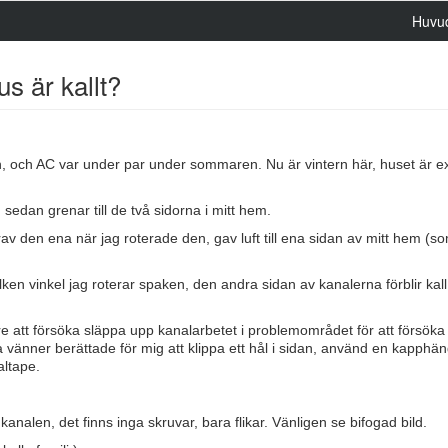
Huvu
us är kallt?
, och AC var under par under sommaren. Nu är vintern här, huset är e
 sedan grenar till de två sidorna i mitt hem.
av den ena när jag roterade den, gav luft till ena sidan av mitt hem (s
lken vinkel jag roterar spaken, den andra sidan av kanalerna förblir kal
e att försöka släppa upp kanalarbetet i problemområdet för att försöka 
a vänner berättade för mig att klippa ett hål i sidan, använd en kapphän
altape.
kanalen, det finns inga skruvar, bara flikar. Vänligen se bifogad bild.