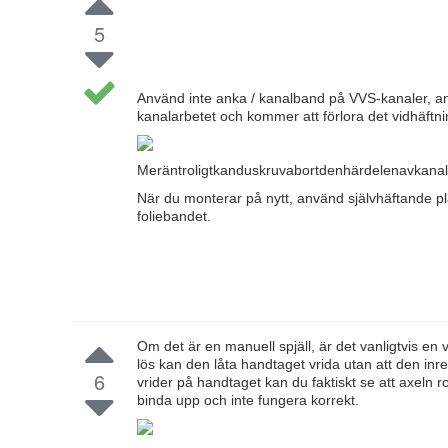
5
Använd inte anka / kanalband på VVS-kanaler, anv
kanalarbetet och kommer att förlora det vidhäftni
Meräntroligtkanduskruvabortdenhärdelenavkanala
När du monterar på nytt, använd självhäftande p
foliebandet.
Om det är en manuell spjäll, är det vanligtvis en
lös kan den låta handtaget vrida utan att den inre 
6
vrider på handtaget kan du faktiskt se att axeln r
binda upp och inte fungera korrekt.