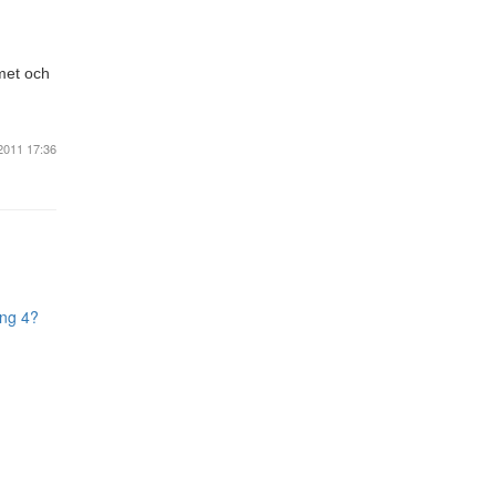
met och
2011 17:36
ong 4?
Blogg