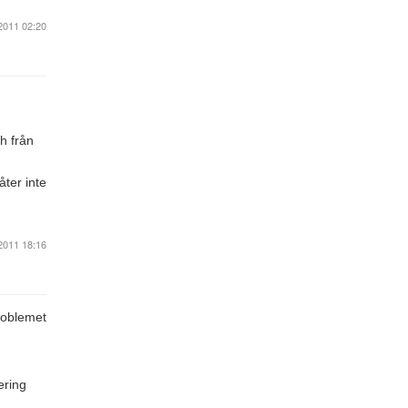
2011 02:20
ch från
åter inte
2011 18:16
problemet
ering