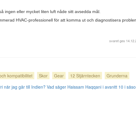
 så ingen eller mycket liten luft nåde sitt avsedda mål.
nommerad HVAC-professionell för att komma ut och diagnostisera proble
svaret ges
14.12.
och kompatibilitet
Skor
Gear
12 Stjärntecken
Grunderna
 när jag går till Indien?
Vad säger Haissam Haqqani i avsnitt 10 i säs