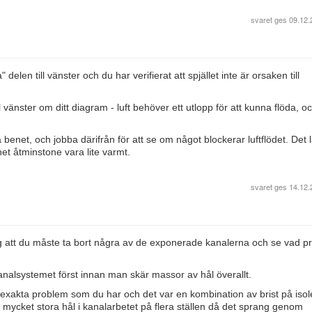
svaret ges
09.12.
 delen till vänster och du har verifierat att spjället inte är orsaken till
l vänster om ditt diagram - luft behöver ett utlopp för att kunna flöda, o
a benet, och jobba därifrån för att se om något blockerar luftflödet. Det l
net åtminstone vara lite varmt.
svaret ges
14.12.
 jag att du måste ta bort några av de exponerade kanalerna och se vad 
nalsystemet först innan man skär massor av hål överallt.
xakta problem som du har och det var en kombination av brist på isol
s mycket stora hål i kanalarbetet på flera ställen då det sprang genom