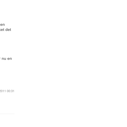
gen
ket det
r nu en
2011 00:31