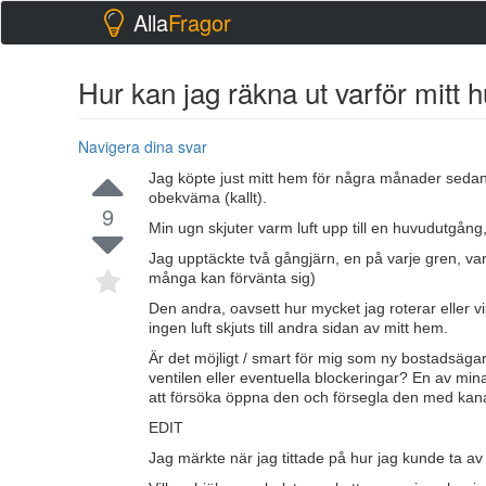
Alla
Fragor
Hur kan jag räkna ut varför mitt h
Navigera dina svar
Jag köpte just mitt hem för några månader sedan
obekväma (kallt).
9
Min ugn skjuter varm luft upp till en huvudutgång,
Jag upptäckte två gångjärn, en på varje gren, var
många kan förvänta sig)
Den andra, oavsett hur mycket jag roterar eller vi
ingen luft skjuts till andra sidan av mitt hem.
Är det möjligt / smart för mig som ny bostadsägar
ventilen eller eventuella blockeringar? En av min
att försöka öppna den och försegla den med kan
EDIT
Jag märkte när jag tittade på hur jag kunde ta av 