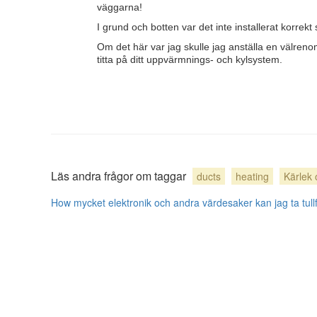
väggarna!
I grund och botten var det inte installerat korrekt
Om det här var jag skulle jag anställa en välre
titta på ditt uppvärmnings- och kylsystem.
Läs andra frågor om taggar
ducts
heating
Kärlek 
How mycket elektronik och andra värdesaker kan jag ta tullfri
användarbidrag licensierat under
cc by-sa 3.0