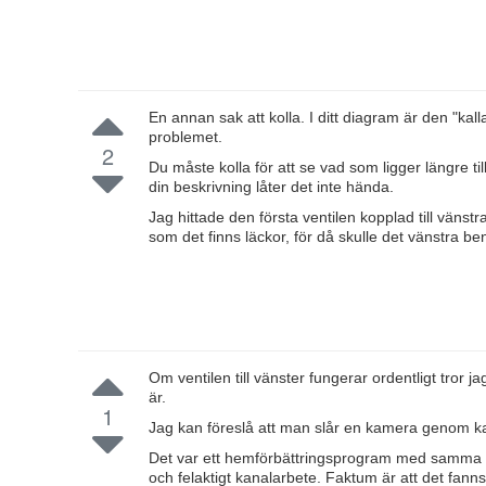
En annan sak att kolla. I ditt diagram är den "kalla"
problemet.
2
Du måste kolla för att se vad som ligger längre til
din beskrivning låter det inte hända.
Jag hittade den första ventilen kopplad till vänstr
som det finns läckor, för då skulle det vänstra be
Om ventilen till vänster fungerar ordentligt tror
är.
1
Jag kan föreslå att man slår en kamera genom ka
Det var ett hemförbättringsprogram med samma e
och felaktigt kanalarbete. Faktum är att det fann