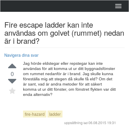
Toggl
navig
Fire escape ladder kan inte
användas om golvet (rummet) nedan
är i brand?
Navigera dina svar
Jag hörde eldstegar eller repstegar kan inte
användas för att komma ut ur ditt byggnadsfönster
0
om rummet nedanför är i brand. Jag skulle kunna
föreställa mig att stegen då skulle få eld? Om det
är sant, vad är andra metoder för att säkert
komma ut ur ditt fönster, om fönstret flykten var ditt
enda alternativ?
fire-hazard
ladder
uppsättning
06.08.2015 19:31
lad