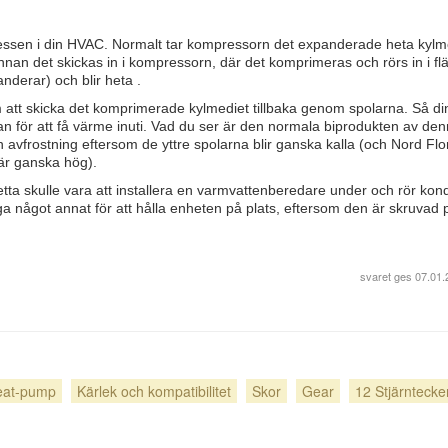
essen i din HVAC. Normalt tar kompressorn det expanderade heta kylm
innan det skickas in i kompressorn, där det komprimeras och rörs in i fl
nderar) och blir heta .
tt skicka det komprimerade kylmediet tillbaka genom spolarna. Så di
n för att få värme inuti. Vad du ser är den normala biprodukten av de
n avfrostning eftersom de yttre spolarna blir ganska kalla (och Nord Flo
 är ganska hög).
etta skulle vara att installera en varmvattenberedare under och rör kon
något annat för att hålla enheten på plats, eftersom den är skruvad 
svaret ges
07.01.
eat-pump
Kärlek och kompatibilitet
Skor
Gear
12 Stjärntecke