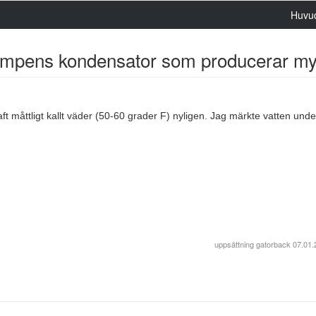
Huvu
mpens kondensator som producerar myc
 måttligt kallt väder (50-60 grader F) nyligen. Jag märkte vatten unde
uppsättning
gatorback
07.01.