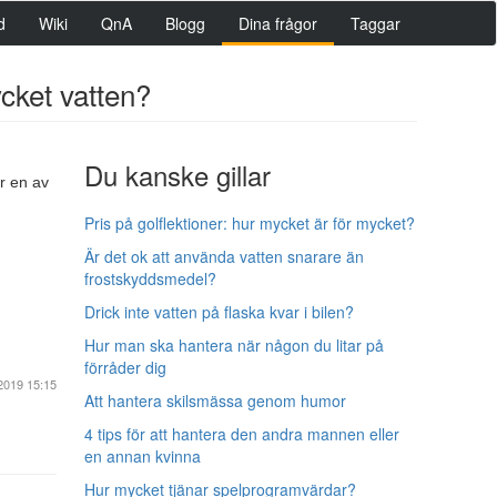
d
Wiki
QnA
Blogg
Dina frågor
Taggar
ket vatten?
Du kanske gillar
r en av
Pris på golflektioner: hur mycket är för mycket?
Är det ok att använda vatten snarare än
frostskyddsmedel?
Drick inte vatten på flaska kvar i bilen?
Hur man ska hantera när någon du litar på
förråder dig
2019 15:15
Att hantera skilsmässa genom humor
4 tips för att hantera den andra mannen eller
en annan kvinna
Hur mycket tjänar spelprogramvärdar?