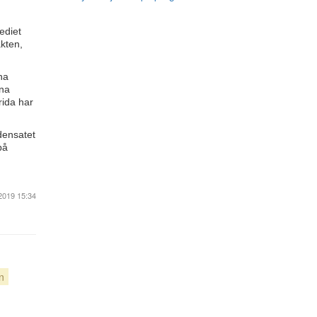
ediet
äkten,
na
nna
rida har
densatet
på
2019 15:34
n