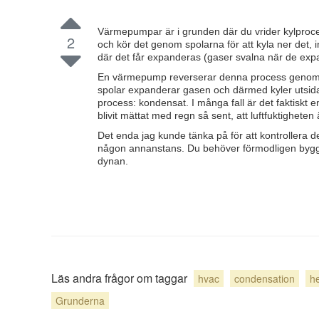
Värmepumpar är i grunden där du vrider kylproc
2
och kör det genom spolarna för att kyla ner det, 
där det får expanderas (gaser svalna när de expa
En värmepump reverserar denna process genom a
spolar expanderar gasen och därmed kyler utsida
process: kondensat. I många fall är det faktiskt e
blivit mättat med regn så sent, att luftfuktigheten
Det enda jag kunde tänka på för att kontrollera d
någon annanstans. Du behöver förmodligen bygga 
dynan.
Läs andra frågor om taggar
hvac
condensation
h
Grunderna