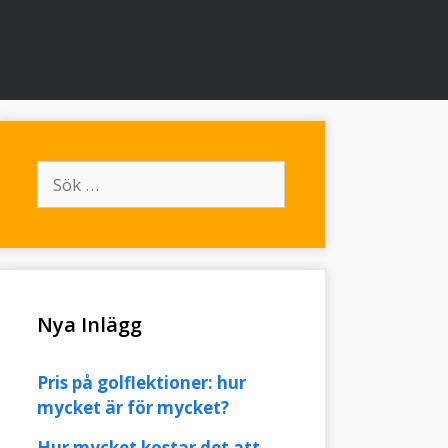
Sök
efter:
Nya Inlägg
Pris på golflektioner: hur
mycket är för mycket?
Hur mycket kostar det att