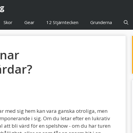
gg
Skor
Gear
12 Stjärntecken
Grunderna
änar
rdar?
ar med sig hem kan vara ganska otroliga, men
mponerande i sig. Om du letar efter en lukrativ
val att bli värd för en spelshow - om du har turen