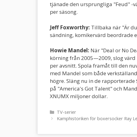
tjänade den ursprungliga "Feud" -
per säsong.
Jeff Foxworthy:
Tillbaka när "Är du
sändning, komikervärd beordrade en 
Howie Mandel:
När "Deal or No Deal
körning från 2005—2009, slog värd
per avsnitt. Spola framåt till den
med Mandel som både verkställande 
högre. Släng nu in de rapporterad
på "America's Got Talent" och Mand
XNUMX miljoner dollar.
Kategorier
TV-serier
Inläggsnavigering
Kamphistoriken för boxersocker Ray L