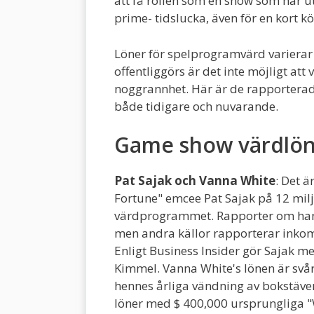
att få rollen som en show som har ut
prime- tidslucka, även för en kort kö
Löner för spelprogramvärd varierar 
offentliggörs är det inte möjligt at
noggrannhet. Här är de rapporterade
både tidigare och nuvarande.
Game show värdlön 
Pat Sajak och Vanna White
: Det ä
Fortune" emcee Pat Sajak på 12 milj
värdprogrammet. Rapporter om hans l
men andra källor rapporterar inkom
Enligt Business Insider gör Sajak 
Kimmel. Vanna White's
lönen är svå
hennes årliga vändning av bokstäver
löner med $ 400,000 ursprungliga 