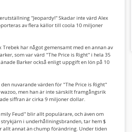
erutställning "Jeopardy!" Skadar inte värd Alex
rteras av flera källor till coola 10 miljoner
x Trebek har något gemensamt med en annan av
ker, som var värd "The Price is Right" i hela 35
 tjänade Barker också enligt uppgift en lön på 10
 den nuvarande värden för "The Price is Right"
wazoo, men han är inte särskilt framgångsrik
de siffran är cirka 9 miljoner dollar.
ily Feud" blir allt populärare, och även om
strykjärn i underhållningsbranden, tar hem $
är allt annat än chump förändring. Under tiden