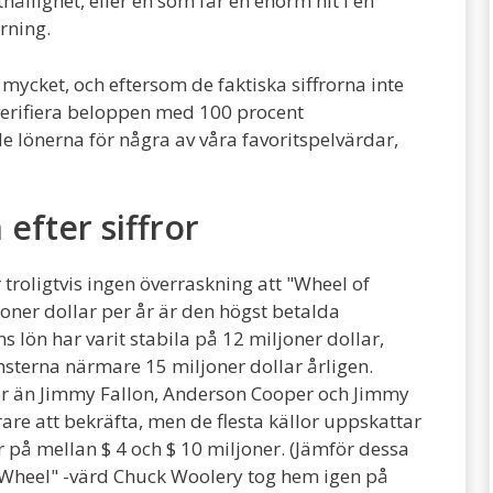
hållighet, eller en som får en enorm hit i en
rning.
mycket, och eftersom de faktiska siffrorna inte
t verifiera beloppen med 100 procent
 lönerna för några av våra favoritspelvärdar,
efter siffror
r troligtvis ingen överraskning att "Wheel of
oner dollar per år är den högst betalda
ön har varit stabila på 12 miljoner dollar,
sterna närmare 15 miljoner dollar årligen.
mer än Jimmy Fallon, Anderson Cooper och Jimmy
rare att bekräfta, men de flesta källor uppskattar
 på mellan $ 4 och $ 10 miljoner. (Jämför dessa
"Wheel" -värd Chuck Woolery tog hem igen på