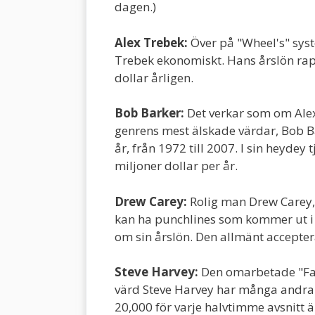
dagen.)
Alex Trebek:
Över på "Wheel's" syst
Trebek ekonomiskt. Hans årslön rappo
dollar årligen.
Bob Barker:
Det verkar som om Ale
genrens mest älskade värdar, Bob Bar
år, från 1972 till 2007. I sin heydey
miljoner dollar per år.
Drew Carey:
Rolig man
Drew Carey,
kan ha punchlines som kommer ut i 
om sin årslön. Den allmänt acceptera
Steve Harvey:
Den omarbetade "Fam
värd Steve Harvey har många andra 
20,000 för varje halvtimme avsnitt 