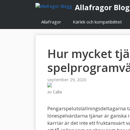
Hoppa
Allafragor Blo
till
innehåll
AllaFragor
Kärlek och kompatibilitet
Hur mycket tj
spelprogramvä
september 29, 2020
av
Calla
Pengarspelutställningsdeltagarna t
lönespelvärdarna tjänar är ganska i
karriär är det inte ett fruktansvärt 