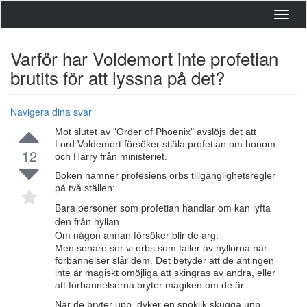
Toggl
navig
Varför har Voldemort inte profetian
brutits för att lyssna på det?
Navigera dina svar
Mot slutet av "Order of Phoenix" avslöjs det att
Lord Voldemort försöker stjäla profetian om honom
12
och Harry från ministeriet.
Boken nämner profesiens orbs tillgänglighetsregler
på två ställen:
Bara personer som profetian handlar om kan lyfta
den från hyllan
Om någon annan försöker blir de arg.
Men senare ser vi orbs som faller av hyllorna när
förbannelser slår dem. Det betyder att de antingen
inte är magiskt omöjliga att skingras av andra, eller
att förbannelserna bryter magiken om de är.
När de bryter upp, dyker en spöklik skugga upp