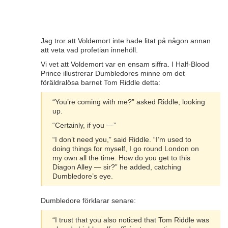
Jag tror att Voldemort inte hade litat på någon annan
att veta vad profetian innehöll.
Vi vet att Voldemort var en ensam siffra. I Half-Blood
Prince illustrerar Dumbledores minne om det
föräldralösa barnet Tom Riddle detta:
“You’re coming with me?” asked Riddle, looking
up.
“Certainly, if you —”
“I don’t need you,” said Riddle. “I’m used to
doing things for myself, I go round London on
my own all the time. How do you get to this
Diagon Alley — sir?” he added, catching
Dumbledore’s eye.
Dumbledore förklarar senare:
“I trust that you also noticed that Tom Riddle was