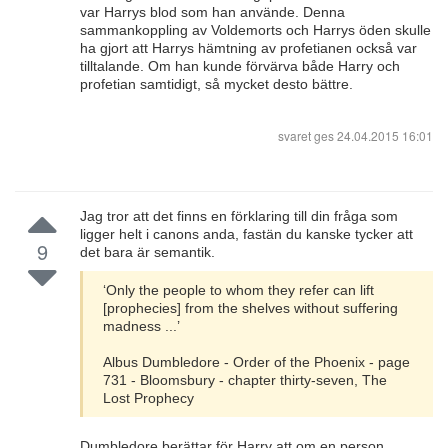
var Harrys blod som han använde. Denna
sammankoppling av Voldemorts och Harrys öden skulle
ha gjort att Harrys hämtning av profetianen också var
tilltalande. Om han kunde förvärva både Harry och
profetian samtidigt, så mycket desto bättre.
svaret ges
24.04.2015 16:01
Jag tror att det finns en förklaring till din fråga som
ligger helt i canons anda, fastän du kanske tycker att
9
det bara är semantik.
‘Only the people to whom they refer can lift
[prophecies] from the shelves without suffering
madness ...’
Albus Dumbledore - Order of the Phoenix - page
731 - Bloomsbury - chapter thirty-seven, The
Lost Prophecy
Dumbledore berättar för Harry att om en person