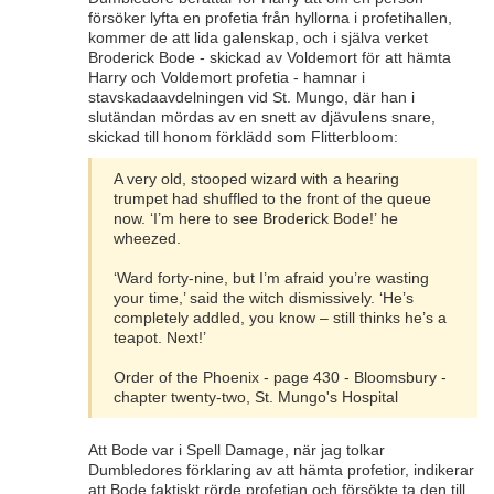
försöker lyfta en profetia från hyllorna i profetihallen,
kommer de att lida galenskap, och i själva verket
Broderick Bode - skickad av Voldemort för att hämta
Harry och Voldemort profetia - hamnar i
stavskadaavdelningen vid St. Mungo, där han i
slutändan mördas av en snett av djävulens snare,
skickad till honom förklädd som Flitterbloom:
A very old, stooped wizard with a hearing
trumpet had shuffled to the front of the queue
now. ‘I’m here to see Broderick Bode!’ he
wheezed.
‘Ward forty-nine, but I’m afraid you’re wasting
your time,’ said the witch dismissively. ‘He’s
completely addled, you know – still thinks he’s a
teapot. Next!’
Order of the Phoenix - page 430 - Bloomsbury -
chapter twenty-two, St. Mungo's Hospital
Att Bode var i Spell Damage, när jag tolkar
Dumbledores förklaring av att hämta profetior, indikerar
att Bode faktiskt rörde profetian och försökte ta den till