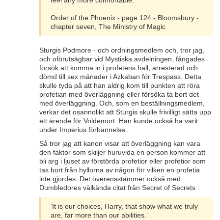
feel any more comfortable.
Order of the Phoenix - page 124 - Bloomsbury -
chapter seven, The Ministry of Magic
Sturgis Podmore - och ordningsmedlem och, tror jag,
och oförutsägbar vid Mystiska avdelningen, fångades
försök att komma in i profetens hall, arresterad och
dömd till sex månader i Azkaban för Trespass. Detta
skulle tyda på att han aldrig kom till punkten att röra
profetian med överläggning eller försöka ta bort det
med överläggning. Och, som en beställningsmedlem,
verkar det osannolikt att Sturgis skulle frivilligt sätta upp
ett ärende för Voldemort. Han kunde också ha varit
under Imperius förbannelse.
Så tror jag att kanon visar att överläggning kan vara
den faktor som skiljer huruvida en person kommer att
bli arg i ljuset av förstörda profetior eller profetior som
tas bort från hyllorna av någon för vilken en profetia
inte gjordes. Det överensstämmer också med
Dumbledores välkända citat från Secret of Secrets :
‘It is our choices, Harry, that show what we truly
are, far more than our abilities.’