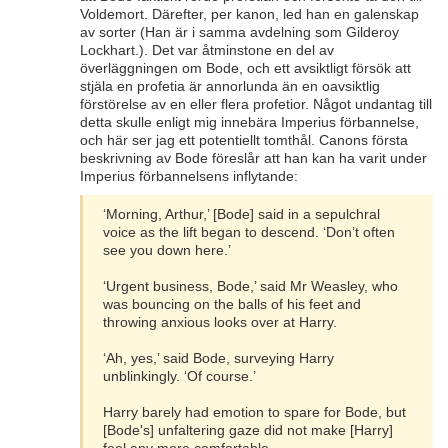
Voldemort. Därefter, per kanon, led han en galenskap
av sorter (Han är i samma avdelning som Gilderoy
Lockhart.). Det var åtminstone en del av
överläggningen om Bode, och ett avsiktligt försök att
stjäla en profetia är annorlunda än en oavsiktlig
förstörelse av en eller flera profetior. Något undantag till
detta skulle enligt mig innebära Imperius förbannelse,
och här ser jag ett potentiellt tomthål. Canons första
beskrivning av Bode föreslår att han kan ha varit under
Imperius förbannelsens inflytande:
‘Morning, Arthur,’ [Bode] said in a sepulchral
voice as the lift began to descend. ‘Don’t often
see you down here.’
‘Urgent business, Bode,’ said Mr Weasley, who
was bouncing on the balls of his feet and
throwing anxious looks over at Harry.
‘Ah, yes,’ said Bode, surveying Harry
unblinkingly. ‘Of course.’
Harry barely had emotion to spare for Bode, but
[Bode's] unfaltering gaze did not make [Harry]