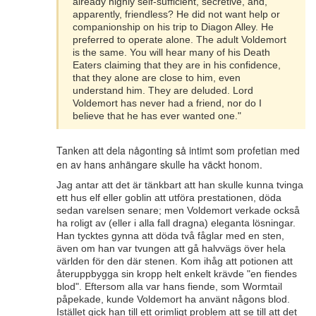
already highly self-sufficient, secretive, and,
apparently, friendless? He did not want help or
companionship on his trip to Diagon Alley. He
preferred to operate alone. The adult Voldemort
is the same. You will hear many of his Death
Eaters claiming that they are in his confidence,
that they alone are close to him, even
understand him. They are deluded. Lord
Voldemort has never had a friend, nor do I
believe that he has ever wanted one."
Tanken att dela någonting så intimt som profetian med
en av hans anhängare skulle ha väckt honom.
Jag antar att det är tänkbart att han skulle kunna tvinga
ett hus elf eller goblin att utföra prestationen, döda
sedan varelsen senare; men Voldemort verkade också
ha roligt av (eller i alla fall dragna) eleganta lösningar.
Han tycktes gynna att döda två fåglar med en sten,
även om han var tvungen att gå halvvägs över hela
världen för den där stenen. Kom ihåg att potionen att
återuppbygga sin kropp helt enkelt krävde "en fiendes
blod". Eftersom alla var hans fiende, som Wormtail
påpekade, kunde Voldemort ha använt någons blod.
Istället gick han till ett orimligt problem att se till att det