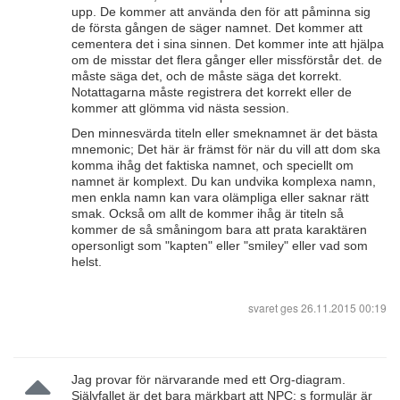
upp. De kommer att använda den för att påminna sig
de första gången de säger namnet. Det kommer att
cementera det i sina sinnen. Det kommer inte att hjälpa
om de misstar det flera gånger eller missförstår det. de
måste säga det, och de måste säga det korrekt.
Notattagarna måste registrera det korrekt eller de
kommer att glömma vid nästa session.
Den minnesvärda titeln eller smeknamnet är det bästa
mnemonic; Det här är främst för när du vill att dom ska
komma ihåg det faktiska namnet, och speciellt om
namnet är komplext. Du kan undvika komplexa namn,
men enkla namn kan vara olämpliga eller saknar rätt
smak. Också om allt de kommer ihåg är titeln så
kommer de så småningom bara att prata karaktären
opersonligt som "kapten" eller "smiley" eller vad som
helst.
svaret ges
26.11.2015 00:19
Jag provar för närvarande med ett Org-diagram.
Självfallet är det bara märkbart att NPC: s formulär är