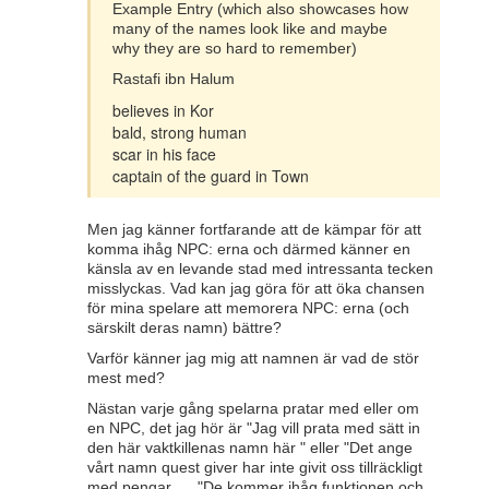
Example Entry (which also showcases how
many of the names look like and maybe
why they are so hard to remember)
Rastafi ibn Halum
believes in Kor
bald, strong human
scar in his face
captain of the guard in Town
Men jag känner fortfarande att de kämpar för att
komma ihåg NPC: erna och därmed känner en
känsla av en levande stad med intressanta tecken
misslyckas. Vad kan jag göra för att öka chansen
för mina spelare att memorera NPC: erna (och
särskilt deras namn) bättre?
Varför känner jag mig att namnen är vad de stör
mest med?
Nästan varje gång spelarna pratar med eller om
en NPC, det jag hör är "Jag vill prata med sätt in
den här vaktkillenas namn här " eller "Det ange
vårt namn quest giver har inte givit oss tillräckligt
med pengar .... "De kommer ihåg funktionen och