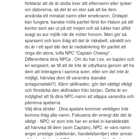
förklarar att de är stolta över sitt efternamn eller tycker
om datorerna, så det är en stor sak att be dem
använda ett minskat namn eller smeknamn. Ordspel
kan fungera: kanske möts partiet först ibn Halum på sitt
kontor som ser ut på ett mejeri och så lukter han alltid
svagt av sur mjölk när de möter honom. Men gör så
sparsamt och kom ihåg att det är riskabelt, särskilt om
du är i ett spel där det är nedsänkning för partiet att
ringa din stora, tuffa NPC "Captain Cheesy".
Differentiera dina NPCs . Om du har t.ex. en kapten och
en sergeant, se till att de inte är utbytbara genom att ha
dem att interagera i samma scen, eller om det inte är
möjligt, hänvisa dom till varandra (kanske
antagonistiskt?). Känn skillnaden, gör det väldigt viktigt
och förstärka den skillnaden från början. Detta är en
möjlighet att få dina NPC-namn att släppa varandra och
påminna spelarna.
Välj dina strider . Dina spelare kommer verkligen inte
komma ihåg alla namn. Fokusera din energi där det är
viktigt - NPC: er som inte har en enkel in-karaktärsätt
att hänvisa till dem (som Captain), NPC: er vars namn
anger prestige (adelsmän, handelsfamiljer) eller annan