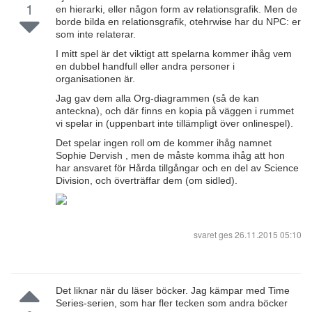
1
en hierarki, eller någon form av relationsgrafik. Men de
borde bilda en relationsgrafik, otehrwise har du NPC: er
som inte relaterar.
I mitt spel är det viktigt att spelarna kommer ihåg vem
en dubbel handfull eller andra personer i
organisationen är.
Jag gav dem alla Org-diagrammen (så de kan
anteckna), och där finns en kopia på väggen i rummet
vi spelar in (uppenbart inte tillämpligt över onlinespel).
Det spelar ingen roll om de kommer ihåg namnet
Sophie Dervish , men de måste komma ihåg att hon
har ansvaret för Hårda tillgångar och en del av Science
Division, och överträffar dem (om sidled).
svaret ges
26.11.2015 05:10
Det liknar när du läser böcker. Jag kämpar med Time
Series-serien, som har fler tecken som andra böcker