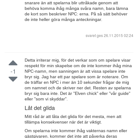
snarare än att spelarna blir uttråkade genom att
behöva komma ihåg många svåra namn, bara lämna
de kort som beskriver NPC: erna. På så sätt behöver
de inte heller göra många anteckningar.
svaret ges
26.11.2015 02:24
Detta irriterar mig, för det verkar som om spelare visar
respekt för min skapelse om de inte kommer ihåg mina
-1
NPC-namn, men sanningen är att vissa spelare inte
bryr sig. Jag har ett par spelare som är noterare. Om
de träffar en NPC i mer än 10 sekunder frågar de mig
om namnet och de skriver ner det. Resten av spelarna
bryr sig bara inte. Det är "Elven chick" eller "vår guide"
eller "som vi skyddar".
Låt det glida
Mitt råd är att låta det glida för det mesta, men att
tillämpa konsekvenser när det är viktigt.
Om spelarna inte kommer ihåg vakternas namn eller
gästgivaren, kommer det inte att påverka deras