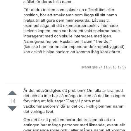
stället för deras fulla namn.
För andra tecken som saknar en officiell titel eller
position, bör ett smeknamn som läggs till sitt namn
hjälpa till att göra dem minnesvärda. Låt oss till
exempel säga att ditt exemplarperspektiv inte hade
titelens kapten, men var bara ett vakt spelarna hade
interagerat med och skulle interagera med igen.
Namngivna honom Rastafi ibn Halum "The Bull"
(kanske han har en stor imponerande kroppsbyggnad)
kan också hjälpa spelare att komma ihåg karaktären.
svaret ges
24.11.2015 17:32
Är det nödvändigtvis ett problem? Om alla är bra med
det och du inte har så många tecken så det finns ingen
14
förvirring att folk säger "Jag vill prata med
vaktkommandören" då är det ok . Folk glömmer namn i
det verkliga livet.
Om det är ett problem beror det troligen på att du
antingen har många personer med liknande, eventuellt
överlappande roller och / eller många namn att komma