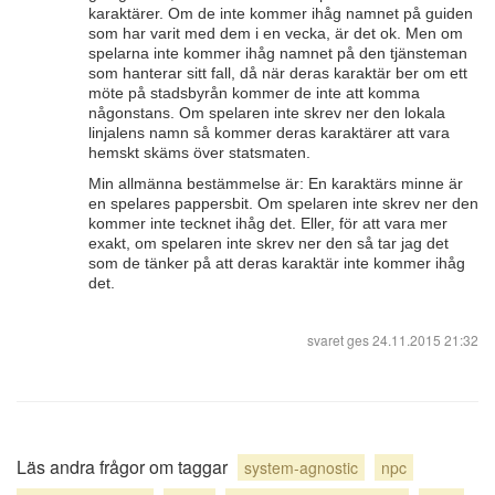
karaktärer. Om de inte kommer ihåg namnet på guiden
som har varit med dem i en vecka, är det ok. Men om
spelarna inte kommer ihåg namnet på den tjänsteman
som hanterar sitt fall, då när deras karaktär ber om ett
möte på stadsbyrån kommer de inte att komma
någonstans. Om spelaren inte skrev ner den lokala
linjalens namn så kommer deras karaktärer att vara
hemskt skäms över statsmaten.
Min allmänna bestämmelse är: En karaktärs minne är
en spelares pappersbit. Om spelaren inte skrev ner den
kommer inte tecknet ihåg det. Eller, för att vara mer
exakt, om spelaren inte skrev ner den så tar jag det
som de tänker på att deras karaktär inte kommer ihåg
det.
svaret ges
24.11.2015 21:32
Läs andra frågor om taggar
system-agnostic
npc