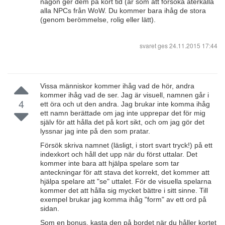
någon ger dem på kort tid (är som att försöka återkalla
alla NPCs från WoW. Du kommer bara ihåg de stora
(genom berömmelse, rolig eller lätt).
svaret ges
24.11.2015 17:44
Vissa människor kommer ihåg vad de hör, andra
kommer ihåg vad de ser. Jag är visuell, namnen går i
4
ett öra och ut den andra. Jag brukar inte komma ihåg
ett namn berättade om jag inte upprepar det för mig
själv för att hålla det på kort sikt, och om jag gör det
lyssnar jag inte på den som pratar.
Försök skriva namnet (läsligt, i stort svart tryck!) på ett
indexkort och håll det upp när du först uttalar. Det
kommer inte bara att hjälpa spelare som tar
anteckningar för att stava det korrekt, det kommer att
hjälpa spelare att "se" uttalet. För de visuella spelarna
kommer det att hålla sig mycket bättre i sitt sinne. Till
exempel brukar jag komma ihåg "form" av ett ord på
sidan.
Som en bonus, kasta den på bordet när du håller kortet