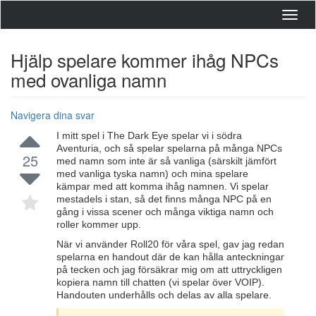
Toggl
navig
Hjälp spelare kommer ihåg NPCs
med ovanliga namn
Navigera dina svar
I mitt spel i The Dark Eye spelar vi i södra
Aventuria, och så spelar spelarna på många NPCs
25
med namn som inte är så vanliga (särskilt jämfört
med vanliga tyska namn) och mina spelare
kämpar med att komma ihåg namnen. Vi spelar
mestadels i stan, så det finns många NPC på en
gång i vissa scener och många viktiga namn och
roller kommer upp.
När vi använder Roll20 för våra spel, gav jag redan
spelarna en handout där de kan hålla anteckningar
på tecken och jag försäkrar mig om att uttryckligen
kopiera namn till chatten (vi spelar över VOIP).
Handouten underhålls och delas av alla spelare.