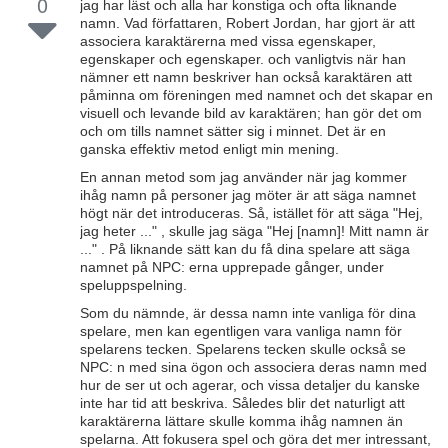
0
jag har läst och alla har konstiga och ofta liknande
namn. Vad författaren, Robert Jordan, har gjort är att
associera karaktärerna med vissa egenskaper,
egenskaper och egenskaper. och vanligtvis när han
nämner ett namn beskriver han också karaktären att
påminna om föreningen med namnet och det skapar en
visuell och levande bild av karaktären; han gör det om
och om tills namnet sätter sig i minnet. Det är en
ganska effektiv metod enligt min mening.
En annan metod som jag använder när jag kommer
ihåg namn på personer jag möter är att säga namnet
högt när det introduceras. Så, istället för att säga "Hej,
jag heter ..." , skulle jag säga "Hej [namn]! Mitt namn är
..." . På liknande sätt kan du få dina spelare att säga
namnet på NPC: erna upprepade gånger, under
speluppspelning.
Som du nämnde, är dessa namn inte vanliga för dina
spelare, men kan egentligen vara vanliga namn för
spelarens tecken. Spelarens tecken skulle också se
NPC: n med sina ögon och associera deras namn med
hur de ser ut och agerar, och vissa detaljer du kanske
inte har tid att beskriva. Således blir det naturligt att
karaktärerna lättare skulle komma ihåg namnen än
spelarna. Att fokusera spel och göra det mer intressant,