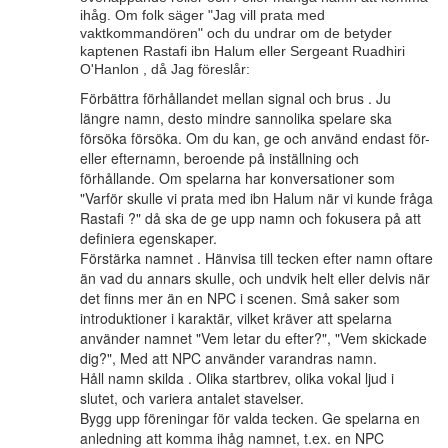
ihåg. Om folk säger "Jag vill prata med
vaktkommandören" och du undrar om de betyder
kaptenen Rastafi ibn Halum eller Sergeant Ruadhiri
O'Hanlon , då Jag föreslår:
Förbättra förhållandet mellan signal och brus . Ju
längre namn, desto mindre sannolika spelare ska
försöka försöka. Om du kan, ge och använd endast för-
eller efternamn, beroende på inställning och
förhållande. Om spelarna har konversationer som
"Varför skulle vi prata med ibn Halum när vi kunde fråga
Rastafi ?" då ska de ge upp namn och fokusera på att
definiera egenskaper.
Förstärka namnet . Hänvisa till tecken efter namn oftare
än vad du annars skulle, och undvik helt eller delvis när
det finns mer än en NPC i scenen. Små saker som
introduktioner i karaktär, vilket kräver att spelarna
använder namnet "Vem letar du efter?", "Vem skickade
dig?", Med att NPC använder varandras namn.
Håll namn skilda . Olika startbrev, olika vokal ljud i
slutet, och variera antalet stavelser.
Bygg upp föreningar för valda tecken. Ge spelarna en
anledning att komma ihåg namnet, t.ex. en NPC