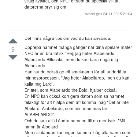
viktig kvalitet, och NPC: er som du specifikt vill att
datorerna bryr sig om.
svaret ges
24.11.2015 21:04
Det finns några tips om vad du kan använda.
Upprepa namnet många gånger när dina spelare mäter
9
NPC är en bra tatisk "Hej, jag heter Alabelardo,
Alabelardo Billocalal, men du kan bara ringa mig
Alabelardo.
Han kunde också ge ett smeknamn för att underlätta
minnesprocessen. "Jag heter Alabellardo, men du kan
kalla mig Lard".
En titel, som Alabelardo the Bold, hjälper också.
En NPC kan också korrigera datorn som sa namnet
felaktigt för att hjälpa dem att komma ihåg "Det är inte
Abelard, Alabelardo, som min mammas far
ALABELARDO".
Och du kan alltid ändra namnen till en mer tysk. "Mitt
namn är Albelard
Men i slutändan kan ingen komma ihåg alla namn som