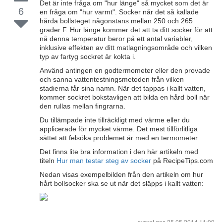
Det är inte fråga om "hur länge" så mycket som det är
6
en fråga om "hur varmt". Socker når det så kallade
hårda bollsteget någonstans mellan 250 och 265
grader F. Hur länge kommer det att ta ditt socker för att
nå denna temperatur beror på ett antal variabler,
inklusive effekten av ditt matlagningsområde och vilken
typ av fartyg sockret är kokta i.
Använd antingen en godtermometer eller den provade
och sanna vattentestningsmetoden från vilken
stadierna får sina namn. När det tappas i kallt vatten,
kommer sockret bokstavligen att bilda en hård boll när
den rullas mellan fingrarna.
Du tillämpade inte tillräckligt med värme eller du
applicerade för mycket värme. Det mest tillförlitliga
sättet att felsöka problemet är med en termometer.
Det finns lite bra information i den här artikeln med
titeln
Hur man testar steg av socker
på RecipeTips.com
Nedan visas exempelbilden från den artikeln om hur
hårt bollsocker ska se ut när det släpps i kallt vatten:
svaret ges
25.05.2014 11:09