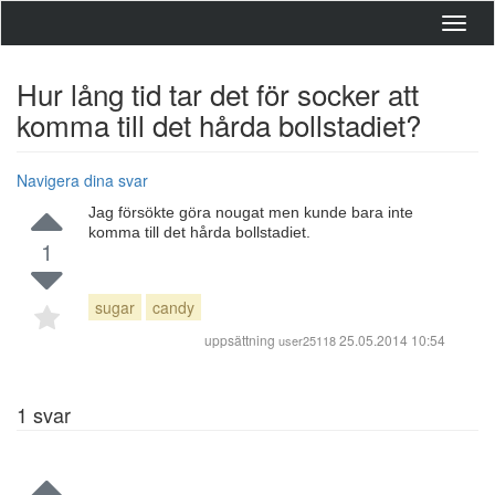
Toggl
navig
Hur lång tid tar det för socker att
komma till det hårda bollstadiet?
Navigera dina svar
Jag försökte göra nougat men kunde bara inte
komma till det hårda bollstadiet.
1
sugar
candy
uppsättning
25.05.2014 10:54
user25118
1
svar