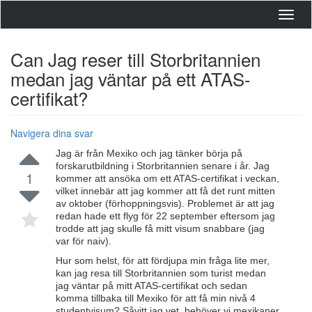
Toggl
navig
Can Jag reser till Storbritannien
medan jag väntar på ett ATAS-
certifikat?
Navigera dina svar
Jag är från Mexiko och jag tänker börja på
forskarutbildning i Storbritannien senare i år. Jag
1
kommer att ansöka om ett ATAS-certifikat i veckan,
vilket innebär att jag kommer att få det runt mitten
av oktober (förhoppningsvis). Problemet är att jag
redan hade ett flyg för 22 september eftersom jag
trodde att jag skulle få mitt visum snabbare (jag
var för naiv).
Hur som helst, för att fördjupa min fråga lite mer,
kan jag resa till Storbritannien som turist medan
jag väntar på mitt ATAS-certifikat och sedan
komma tillbaka till Mexiko för att få min nivå 4
studentvisum? Såvitt jag vet, behöver vi mexikaner