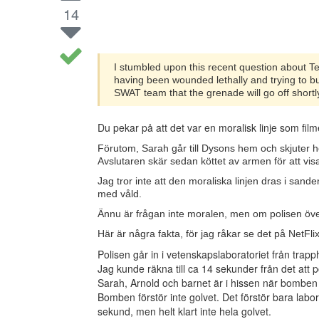
14
I stumbled upon this recent question about Te
having been wounded lethally and trying to b
SWAT team that the grenade will go off shortl
Du pekar på att det var en moralisk linje som film
Förutom, Sarah går till Dysons hem och skjuter h
Avslutaren skär sedan köttet av armen för att visa 
Jag tror inte att den moraliska linjen dras i sa
med våld.
Ännu är frågan inte moralen, men om polisen öv
Här är några fakta, för jag råkar se det på NetFl
Polisen går in i vetenskapslaboratoriet från trap
Jag kunde räkna till ca 14 sekunder från det att p
Sarah, Arnold och barnet är i hissen när bomben 
Bomben förstör inte golvet. Det förstör bara labo
sekund, men helt klart inte hela golvet.