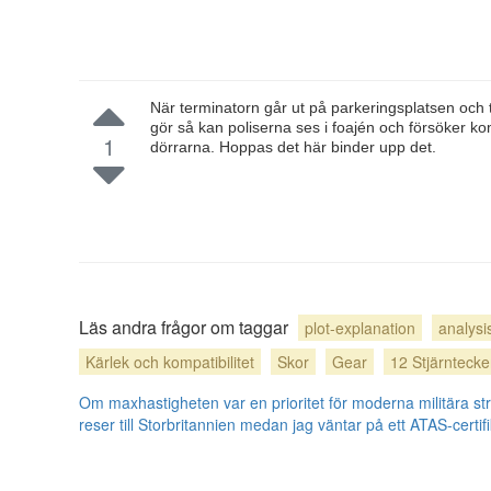
När terminatorn går ut på parkeringsplatsen och t
gör så kan poliserna ses i foajén och försöker ko
1
dörrarna. Hoppas det här binder upp det.
Läs andra frågor om taggar
plot-explanation
analysi
Kärlek och kompatibilitet
Skor
Gear
12 Stjärnteck
Om maxhastigheten var en prioritet för moderna militära st
reser till Storbritannien medan jag väntar på ett ATAS-certif