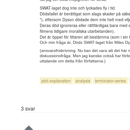
SWAT-laget dog inte och lyckades fly i tid.
Dödsfallet är berättigat som slags skader på säk
"), eftersom Dyson dödade dem inte helt med vilj
Deras död ignoreras eller rättfärdigas bara med e
filmens tidigare moraliska utarbetanden).
Det är öppet för tittaren att bestämma (som i sin t
Och min fråga är, Döds SWAT-laget från Miles Dys
(ansvarsfriskrivning: Nu kan det vara att det här m
diskussionsfråga. Men jag kanske också har förbise
uttalande om detta från författarna.)
plot-explanation
analysis
terminator-series
3
svar