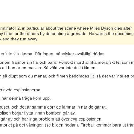
rminator 2, in particular about the scene where Miles Dyson dies after
uy time for the others by detonating a grenade. He warns the upcoming
y and they run away.
en inte ville korsa. Där ingen människor avsiktligt dödas.
onom framför sin fru och barn. Försökt mord är lika moraliskt fel som 
att han är en maskin. Så våld var inte dolt i filmen.
nden så djupt som du menar, och filmen bedömdes
så det var inte ett 
R
erlevde explosionerna.
ix när denna fråga kom upp.
phuset, och det är samma dörr de lämnar in när de går ut.
olisen börjar flytta innan bomben går av.
går av och har inga problem att överleva explosionen.
ratoriet på det våningen (se bilden nedan). Fireball kommer bara ut från