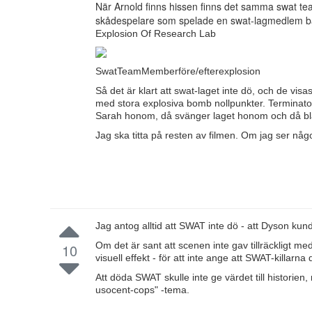
När Arnold finns hissen finns det samma swat t
skådespelare som spelade en swat-lagmedlem bå
Explosion Of Research Lab
SwatTeamMemberföre/efterexplosion
Så det är klart att swat-laget inte dö, och de visas
med stora explosiva bomb nollpunkter. Terminato
Sarah honom, då svänger laget honom och då bl
Jag ska titta på resten av filmen. Om jag ser någo
Jag antog alltid att SWAT inte dö - att Dyson kund
Om det är sant att scenen inte gav tillräckligt med
10
visuell effekt - för att inte ange att SWAT-killarn
Att döda SWAT skulle inte ge värdet till historien,
usocent-cops" -tema.