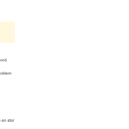
mord.
problem
 en stor