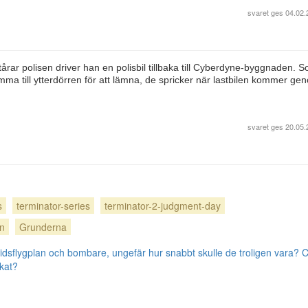
svaret ges
04.02.
årar polisen driver han en polisbil tillbaka till Cyberdyne-byggnaden. 
mma till ytterdörren för att lämna, de spricker när lastbilen kommer ge
svaret ges
20.05.
s
terminator-series
terminator-2-judgment-day
en
Grunderna
ridsflygplan och bombare, ungefär hur snabbt skulle de troligen vara?
C
ikat?