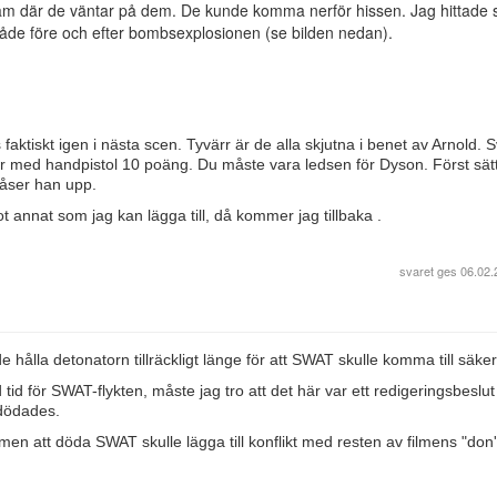
eam där de väntar på dem. De kunde komma nerför hissen. Jag hittad
de före och efter bombsexplosionen (se bilden nedan).
 faktiskt igen i nästa scen. Tyvärr är de alla skjutna i benet av Arnold. Sv
r med handpistol 10 poäng. Du måste vara ledsen för Dyson. Först sät
åser han upp.
t annat som jag kan lägga till, då kommer jag tillbaka .
svaret ges
06.02.
e hålla detonatorn tillräckligt länge för att SWAT skulle komma till säker
 tid för SWAT-flykten, måste jag tro att det här var ett redigeringsbeslut
a dödades.
 men att döda SWAT skulle lägga till konflikt med resten av filmens "don't 