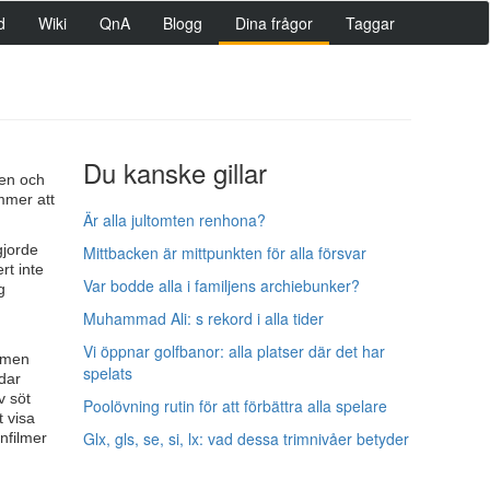
d
Wiki
QnA
Blogg
Dina frågor
Taggar
Du kanske gillar
sen och
mmer att
Är alla jultomten renhona?
gjorde
Mittbacken är mittpunkten för alla försvar
rt inte
Var bodde alla i familjens archiebunker?
g
Muhammad Ali: s rekord i alla tider
Vi öppnar golfbanor: alla platser där det har
ilmen
spelats
ödar
v söt
Poolövning rutin för att förbättra alla spelare
t visa
Glx, gls, se, si, lx: vad dessa trimnivåer betyder
nfilmer