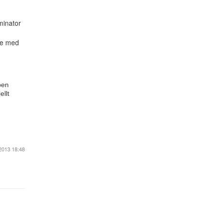
minator
nje med
pen
ellt
2013 18:48