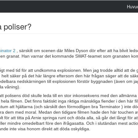
Huvu
 poliser?
inator 2
, särskilt om scenen där Miles Dyson dör efter att ha blivit led
era en granat. Han varnar det kommande SWAT-teamet som granaten ko
ligt med tid för att undkomma explosionen. Men jag trodde alltid att de 
e helt säker på det här längre eftersom den här frågan säger att de säke
edelbara nedskärningen till explosionen förstör byggnaden (även om ja
da våning).
or att polisens död skulle leda till en stor inkonsekvens med den allmänna
ela filmen. Det finns faktiskt inga riktiga mänskliga fiender i den här f
tum att hjältarna (och särskilt den förmodligen bra Terminator ) inte d
tifiera dem med moral. Medan den tidigare filmen hade den här touchen a
 för att titta på Arnie springa runt och döda alla, så går det långt för at
eller mindre omedelbart före den ifrågasatta. Och i slutändan mest actio
rande inte visa honom direkt att döda oskyldiga.