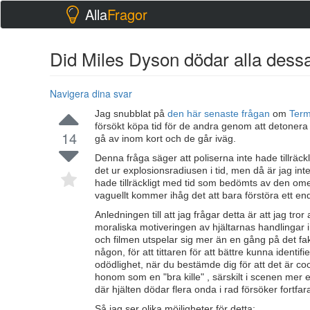
Alla
Fragor
Did Miles Dyson dödar alla dessa
Navigera dina svar
Jag snubblat på
den här senaste frågan
om
Term
försökt köpa tid för de andra genom att deton
14
gå av inom kort och de går iväg.
Denna fråga säger att poliserna inte hade tillräck
det ur explosionsradiusen i tid, men då är jag int
hade tillräckligt med tid som bedömts av den om
vaguellt kommer ihåg det att bara förstöra ett en
Anledningen till att jag frågar detta är att jag tr
moraliska motiveringen av hjältarnas handlingar i h
och filmen utspelar sig mer än en gång på det fak
någon, för att tittaren för att bättre kunna iden
odödlighet, när du bestämde dig för att det är coolt
honom som en "bra kille" , särskilt i scenen mer 
där hjälten dödar flera onda i rad försöker fortfa
Så jag ser olika möjligheter för detta: