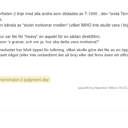
erheten (i linje med alla andra som dödades av T-1000 , den "onda Ter
e.
n känsla av "slutet motiverar medlen" (vilket IMHO inte skulle vara i li
ur var lite för "heavy" en aspekt för en sådan direktfilm).
on 's granat, och om ja, hur ska detta vara motiverat?
edvetet har blivit öppet för tolkning, vilket skulle göra det lite av en öp
tt något (eller inte ombedömt det så bra) eller det finns även ett offici
terminator-2-judgment-day
uppsättning
Napoleon Wilson
04.02.