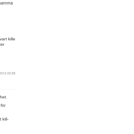
e samma
art kille
ter
2013 00:59
het.
 för
kill-