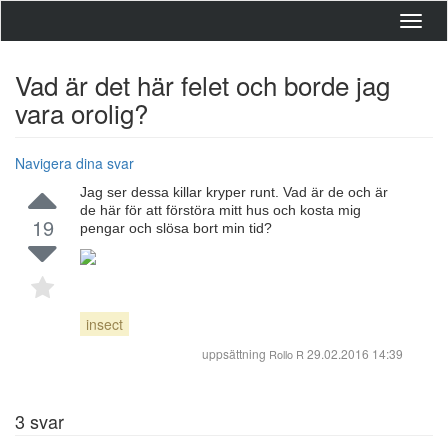
Toggl
navig
Vad är det här felet och borde jag
vara orolig?
Navigera dina svar
Jag ser dessa killar kryper runt. Vad är de och är
de här för att förstöra mitt hus och kosta mig
19
pengar och slösa bort min tid?
insect
uppsättning
29.02.2016 14:39
Rollo R
3
svar