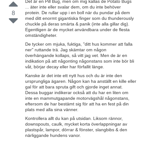
Det är en Pill Bug, men om mig kallas de Potato Bugs
... äter inte eller svalar dem, om du inte behöver
8
protein. De rullar upp i en boll när du pundar på dem
med ditt enormt gigantiska finger som du thunderously
chuckle på deras smärta & panik (inte alla gillar dig).
Egentligen är de mycket användbara under de flesta
omständigheter.
De tycker om mjuka, fuktiga, "ditt hus kommer att falla
ner" ruttande trä. Jag skämtar om någon
överhängande kollaps, så vitt jag vet. Men de är en
indikation på att någonting någonstans som inte bör bli
våt, börjar decay eller har förfallit länge.
Kanske är det inte ett nytt hus och du är inte den
ursprungliga ägaren. Någon kan ha anställt en kille eller
gal för att bara spruta gift och gjorde inget annat.
Dessa buggar indikerar också att du har en liten om
inte en mammutgapande motorvägshål någonstans,
eftersom de har bestämt sig för att ha en fest på din
plats med alla sina vänner.
Kontrollera allt du kan på utsidan. Liksom rännor,
downspouts, caulk, mycket korta överlappningar av
plastspår, lampor, dörrar & fönster, slangbibs & den
närliggande hundens vanor.