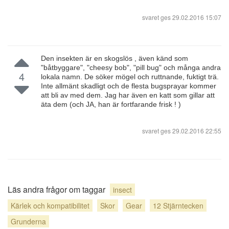
svaret ges
29.02.2016 15:07
Den insekten är en skogslös , även känd som
"båtbyggare", "cheesy bob", "pill bug" och många andra
4
lokala namn. De söker mögel och ruttnande, fuktigt trä.
Inte allmänt skadligt och de flesta bugsprayar kommer
att bli av med dem. Jag har även en katt som gillar att
äta dem (och JA, han är fortfarande frisk ! )
svaret ges
29.02.2016 22:55
Läs andra frågor om taggar
insect
Kärlek och kompatibilitet
Skor
Gear
12 Stjärntecken
Grunderna