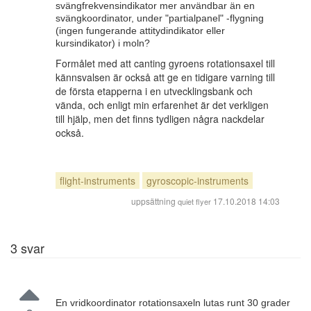
svängfrekvensindikator mer användbar än en
svängkoordinator, under "partialpanel" -flygning
(ingen fungerande attitydindikator eller
kursindikator) i moln?
Formålet med att canting gyroens rotationsaxel till
kännsvalsen är också att ge en tidigare varning till
de första etapperna i en utvecklingsbank och
vända, och enligt min erfarenhet är det verkligen
till hjälp, men det finns tydligen några nackdelar
också.
flight-instruments
gyroscopic-instruments
uppsättning
17.10.2018 14:03
quiet flyer
3
svar
En vridkoordinator rotationsaxeln lutas runt 30 grader