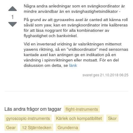
Några andra anledningar som en svängkoordinator är
mindre användbar än en svänghastighetsindikator -
1
På grund av att gyroaxelns axel är canted att känna roll
såväl som yaw, kan en svängkoordinator inte kalibreras
för att läsa noggrant för alla kombinationer av
flyghastighet och bankvinkel.
Vid en inverterad vridning är valsriktningen mittemot
yawens riktning, så en "vridkoordinator" med sensornas
kantade axel kan antingen ge en indikation på en
vändning i spinnriktningen eller motsatt. För en del
diskussion om detta, se
länk
svaret ges
21.10.2018 06:25
Läs andra frågor om taggar
flight-instruments
gyroscopic-instruments
Kärlek och kompatibilitet
Skor
Gear
12 Stjärntecken
Grunderna