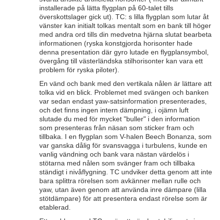
installerade på lätta flygplan på 60-talet tills
överskottslager gick ut). TC: s lilla flygplan som lutar åt
vänster kan initialt tolkas mentalt som en bank till höger
med andra ord tills din medvetna hjärna slutat bearbeta
informationen (ryska konstgjorda horisonter hade
denna presentation där gyro lutade en flygplansymbol,
övergång till västerländska stilhorisonter kan vara ett
problem för ryska piloter).
En vänd och bank med den vertikala nålen är lättare att
tolka vid en blick. Problemet med svängen och banken
var sedan endast yaw-satsinformation presenterades,
och det finns ingen intern dämpning, i ojämn luft
slutade du med för mycket "buller" i den information
som presenteras från näsan som sticker fram och
tillbaka. I en flygplan som V-halen Beech Bonanza, som
var ganska dålig för svansvagga i turbulens, kunde en
vanlig vändning och bank vara nästan värdelös i
stötarna med nålen som svänger fram och tillbaka
ständigt i nivåflygning. TC undviker detta genom att inte
bara splittra rörelsen som avkänner mellan rulle och
yaw, utan även genom att använda inre dämpare (lilla
stötdämpare) för att presentera endast rörelse som är
etablerad.