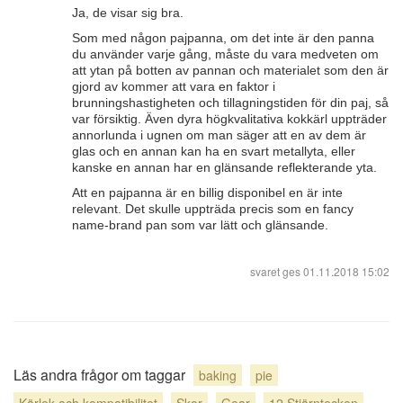
Ja, de visar sig bra.
Som med någon pajpanna, om det inte är den panna
du använder varje gång, måste du vara medveten om
att ytan på botten av pannan och materialet som den är
gjord av kommer att vara en faktor i
brunningshastigheten och tillagningstiden för din paj, så
var försiktig. Även dyra högkvalitativa kokkärl uppträder
annorlunda i ugnen om man säger att en av dem är
glas och en annan kan ha en svart metallyta, eller
kanske en annan har en glänsande reflekterande yta.
Att en pajpanna är en billig disponibel en är inte
relevant. Det skulle uppträda precis som en fancy
name-brand pan som var lätt och glänsande.
svaret ges
01.11.2018 15:02
Läs andra frågor om taggar
baking
pie