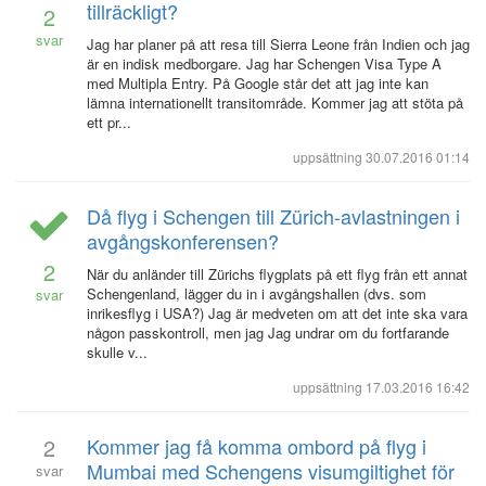
tillräckligt?
2
svar
Jag har planer på att resa till Sierra Leone från Indien och jag
är en indisk medborgare. Jag har Schengen Visa Type A
med Multipla Entry. På Google står det att jag inte kan
lämna internationellt transitområde. Kommer jag att stöta på
ett pr...
uppsättning
30.07.2016 01:14
Då flyg i Schengen till Zürich-avlastningen i
avgångskonferensen?
2
När du anländer till Zürichs flygplats på ett flyg från ett annat
Schengenland, lägger du in i avgångshallen (dvs. som
svar
inrikesflyg i USA?) Jag är medveten om att det inte ska vara
någon passkontroll, men jag Jag undrar om du fortfarande
skulle v...
uppsättning
17.03.2016 16:42
2
Kommer jag få komma ombord på flyg i
Mumbai med Schengens visumgiltighet för
svar