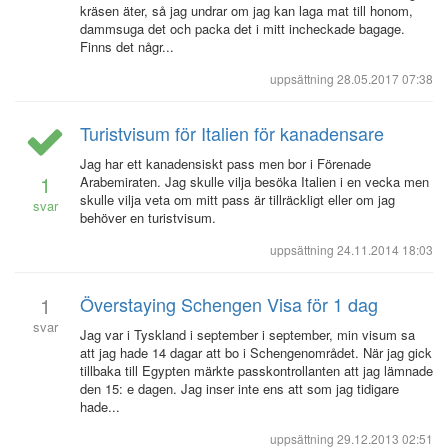
kräsen äter, så jag undrar om jag kan laga mat till honom,
dammsuga det och packa det i mitt incheckade bagage.
Finns det någr...
uppsättning
28.05.2017 07:38
Turistvisum för Italien för kanadensare
Jag har ett kanadensiskt pass men bor i Förenade
1
Arabemiraten. Jag skulle vilja besöka Italien i en vecka men
skulle vilja veta om mitt pass är tillräckligt eller om jag
svar
behöver en turistvisum.
uppsättning
24.11.2014 18:03
1
Överstaying Schengen Visa för 1 dag
svar
Jag var i Tyskland i september i september, min visum sa
att jag hade 14 dagar att bo i Schengenområdet. När jag gick
tillbaka till Egypten märkte passkontrollanten att jag lämnade
den 15: e dagen. Jag inser inte ens att som jag tidigare
hade...
uppsättning
29.12.2013 02:51