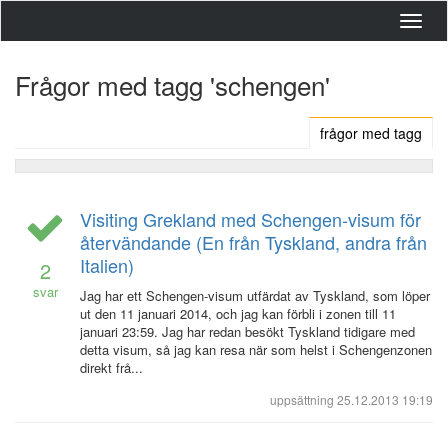
Toggl
navig
Frågor med tagg 'schengen'
frågor med tagg
Visiting Grekland med Schengen-visum för
återvändande (En från Tyskland, andra från
Italien)
2
svar
Jag har ett Schengen-visum utfärdat av Tyskland, som löper
ut den 11 januari 2014, och jag kan förbli i zonen till 11
januari 23:59. Jag har redan besökt Tyskland tidigare med
detta visum, så jag kan resa när som helst i Schengenzonen
direkt frå...
uppsättning
25.12.2013 19:19