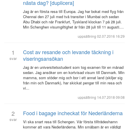
nästa dag? [duplicera]
Jag är en första resa till Europa. Jag har bokat med flyg från
Chennai den 27 juli med två transiter i Mumbai och sedan
Abu Dhabi och når Frankfurt, Tyskland klockan 7 på 28 juli.
Min Schenghen visumgiltighet är från 28 juli till 11 augusti....
uppsättning
02.07.2016 16:29
1
Cost av resande och levande täckning i
viseringsansökan
svar
Jag är en universitetsstudent som tog examen för en månad
sedan. Jag ansöker om en kortvisad visum till Danmark. Min
mamma, som stöder mig och bor i ett annat land (skiljer sig
från min och Danmark), har skickat pengar till min resa och
vi...
uppsättning
14.07.2018 09:08
2
Food i bagage incheckat för Nederländerna
svar
Vi ska snart resa till Schengen. Vår första tillträdeshamn
kommer att vara Nederländerna. Min småbarn är en väldigt