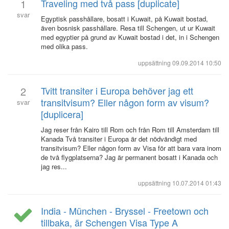
1
Traveling med två pass [duplicate]
svar
Egyptisk passhållare, bosatt i Kuwait, på Kuwait bostad,
även bosnisk passhållare. Resa till Schengen, ut ur Kuwait
med egyptier på grund av Kuwait bostad i det, in i Schengen
med olika pass.
uppsättning
09.09.2014 10:50
2
Tvitt transiter i Europa behöver jag ett
transitvisum? Eller någon form av visum?
svar
[duplicera]
Jag reser från Kairo till Rom och från Rom till Amsterdam till
Kanada Två transiter i Europa är det nödvändigt med
transitvisum? Eller någon form av Visa för att bara vara inom
de två flygplatserna? Jag är permanent bosatt i Kanada och
jag res...
uppsättning
10.07.2014 01:43
India - München - Bryssel - Freetown och
tillbaka, är Schengen Visa Type A