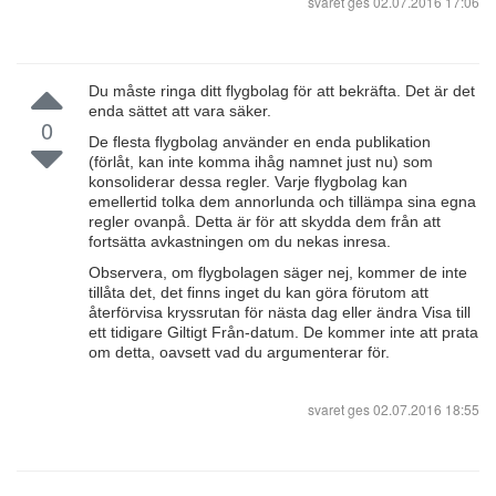
svaret ges
02.07.2016 17:06
Du måste ringa ditt flygbolag för att bekräfta. Det är det
enda sättet att vara säker.
0
De flesta flygbolag använder en enda publikation
(förlåt, kan inte komma ihåg namnet just nu) som
konsoliderar dessa regler. Varje flygbolag kan
emellertid tolka dem annorlunda och tillämpa sina egna
regler ovanpå. Detta är för att skydda dem från att
fortsätta avkastningen om du nekas inresa.
Observera, om flygbolagen säger nej, kommer de inte
tillåta det, det finns inget du kan göra förutom att
återförvisa kryssrutan för nästa dag eller ändra Visa till
ett tidigare Giltigt Från-datum. De kommer inte att prata
om detta, oavsett vad du argumenterar för.
svaret ges
02.07.2016 18:55