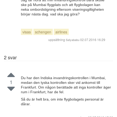
Jag får höra att min invandringskontroll bara skulle
ske på Mumbai flygplats och att flygbolagen kan
neka ombordstigning eftersom viseringsgiltigheten
börjar nästa dag. vad ska jag göra?
visas
schengen
airlines
uppsättning
02.07.2016 16:29
Satyababu
2
svar
Du har den Indiska invandringskontrollen i Mumbai,
1
medan den tyska kontrollen sker vid ankomst till
Frankfurt. Om någon berättade att inga kontroller äger
rum i Frankfurt, har de fel.
Så du är helt bra, om inte flygbolagets personal är
dårar.