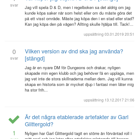
svar
Jag vill spela D & D, men i regelboken sa det aldrig om jag
kunde köpa saker när som helst eller om du måste göra det
på ett visst område. Måste jag köpa den i en stad eller stad?
Kan jag köpa den på vägen? Allting skulle hjälpa till. Tack!...
uppsättning
03.01.2019 20:51
0
Vilken version av dnd ska jag använda?
[stängd]
svar
Jag är en nyare DM för Dungeons och drakar, nyligen
skapade min egen klubb och jag behöver få en upplaga, men
jag vet inte de stora skillnaderna mellan dem. Jag vill kunna
skapa en historia som är mycket djup i fantasi men låter mig
ha stor frih...
uppsättning
13.12.2017 21:06
Är det några etablerade artefakter av Garl
Glittergold?
1
Nyligen har Garl Glittergold tagit en större än förväntad roll i
mitt spel och jag letar efter artefakter relaterade till honom.