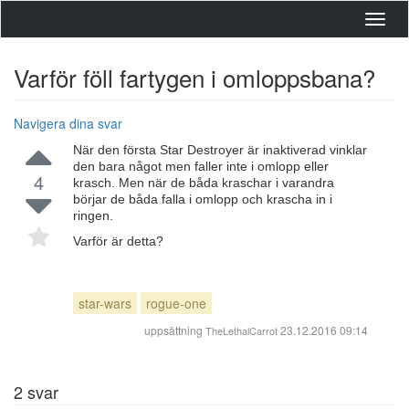
Toggl
navig
Varför föll fartygen i omloppsbana?
Navigera dina svar
När den första Star Destroyer är inaktiverad vinklar
den bara något men faller inte i omlopp eller
4
krasch. Men när de båda kraschar i varandra
börjar de båda falla i omlopp och krascha in i
ringen.
Varför är detta?
star-wars
rogue-one
uppsättning
23.12.2016 09:14
TheLethalCarrot
2
svar