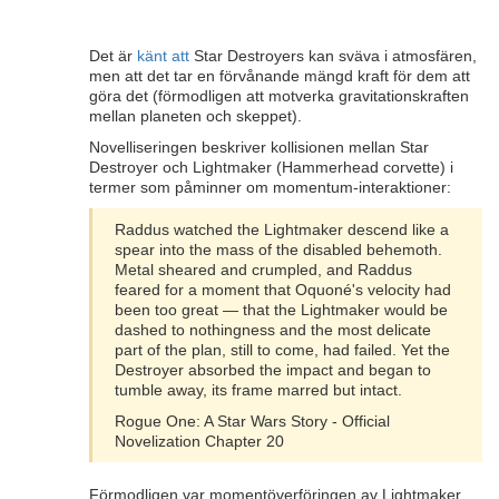
Det är
känt att
Star Destroyers kan sväva i atmosfären,
men att det tar en förvånande mängd kraft för dem att
göra det (förmodligen att motverka gravitationskraften
mellan planeten och skeppet).
Novelliseringen beskriver kollisionen mellan Star
Destroyer och Lightmaker (Hammerhead corvette) i
termer som påminner om momentum-interaktioner:
Raddus watched the Lightmaker descend like a
spear into the mass of the disabled behemoth.
Metal sheared and crumpled, and Raddus
feared for a moment that Oquoné's velocity had
been too great — that the Lightmaker would be
dashed to nothingness and the most delicate
part of the plan, still to come, had failed. Yet the
Destroyer absorbed the impact and began to
tumble away, its frame marred but intact.
Rogue One: A Star Wars Story - Official
Novelization Chapter 20
Förmodligen var momentöverföringen av Lightmaker