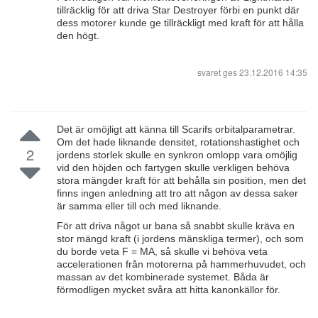
tillräcklig för att driva Star Destroyer förbi en punkt där
dess motorer kunde ge tillräckligt med kraft för att hålla
den högt.
svaret ges
23.12.2016 14:35
Det är omöjligt att känna till Scarifs orbitalparametrar.
Om det hade liknande densitet, rotationshastighet och
2
jordens storlek skulle en synkron omlopp vara omöjlig
vid den höjden och fartygen skulle verkligen behöva
stora mängder kraft för att behålla sin position, men det
finns ingen anledning att tro att någon av dessa saker
är samma eller till och med liknande.
För att driva något ur bana så snabbt skulle kräva en
stor mängd kraft (i jordens mänskliga termer), och som
du borde veta F = MA, så skulle vi behöva veta
accelerationen från motorerna på hammerhuvudet, och
massan av det kombinerade systemet. Båda är
förmodligen mycket svåra att hitta kanonkällor för.