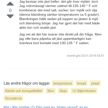
Jag bevisar inte jäst heller; det går över mjölet, torrt.
Jag rutinmässigt värmer vattnet till 135-140 ° F och
0
kombinerar det med salt, socker, torr mjölk och olja
(denna blandning sänker temperaturen ca 5 grader).
Blandningen hälls sedan på toppen av jästen & mjöl
och blandning börjar. Jag har gjort det här med både
aktiv torr och snabb jäst.
Jag vet att det här svarar inte direkt på din fråga. Men
jag ville bara påpeka att jäst uppenbarligen kan
överleva kort kontakt med 130-135 ° F vatten.
svaret ges
23.01.2016 03:51
Läs andra frågor om taggar
temperature
bread
yeast
Kärlek och kompatibilitet
Skor
Gear
12 Stjärntecken
Grunderna
80s / 90s zombie (?) Film med en "stolen record" av en