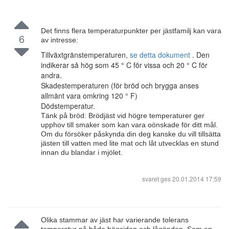
Det finns flera temperaturpunkter per jästfamilj kan vara
6
av intresse:
Tillväxtgränstemperaturen,
se detta dokument
. Den
indikerar så hög som 45 ° C för vissa och 20 ° C för
andra.
Skadestemperaturen (för bröd och brygga anses
allmänt vara omkring 120 ° F)
Dödstemperatur.
Tänk på bröd: Brödjäst vid högre temperaturer ger
upphov till smaker som kan vara oönskade för ditt mål.
Om du försöker påskynda din deg kanske du vill tillsätta
jästen till vatten med lite mat och låt utvecklas en stund
innan du blandar i mjölet.
svaret ges
20.01.2014 17:59
Olika stammar av jäst har varierande tolerans