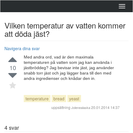
Toggl
navig
Vilken temperatur av vatten kommer
att döda jäst?
Navigera dina svar
Med andra ord, vad är den maximala
temperaturen på vatten som jag kan använda i
10
jästbröddeg? Jag bevisar inte jäst, jag använder
snabb torr jäst och jag lägger bara till den med
andra ingredienser och knådar den in.
temperature
bread
yeast
uppsättning
20.01.2014 14:37
Jolenealaska
4
svar