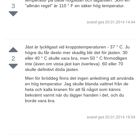
temperatur på både högsidan och lågänden. Som en
3
"allmän regel" är 110 ° F en säker hög temperatur.
svaret ges
20.01.2014 14:44
Jäst är lyckligast vid kroppstemperaturen - 37 ° C. Ju
högre du får desto mer skadlig blir det för jästen. 30
2
eller 40 ° C skulle vara bra, men 50 ° C förmodligen
inte (även om vissa jäst kan överleva). 60 eller 70
skulle definitivt döda jästen.
Men för bröddeg finns det ingen anledning att använda
en hög temperatur. Jag skulle blanda vattnet från de
heta och kalla kranen för att få något som känns
bekvämt varmt när du lägger handen i det, och du
borde vara bra.
svaret ges
20.01.2014 16:54