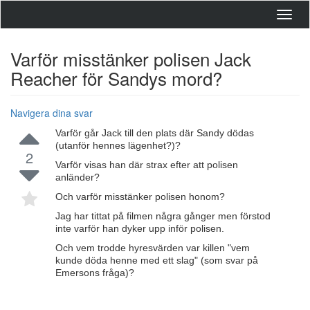
Toggl
navig
Varför misstänker polisen Jack
Reacher för Sandys mord?
Navigera dina svar
Varför går Jack till den plats där Sandy dödas
(utanför hennes lägenhet?)?
2
Varför visas han där strax efter att polisen
anländer?
Och varför misstänker polisen honom?
Jag har tittat på filmen några gånger men förstod
inte varför han dyker upp inför polisen.
Och vem trodde hyresvärden var killen "vem
kunde döda henne med ett slag" (som svar på
Emersons fråga)?