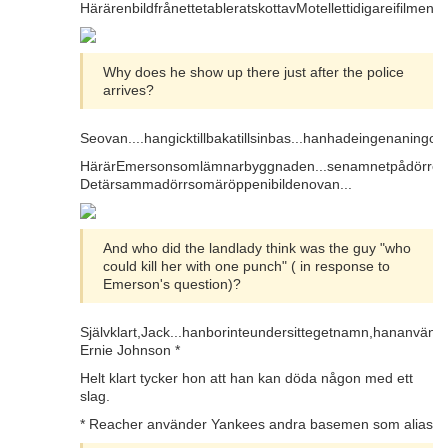
HärärenbildfrånettetableratskottavMotellettidigareifilm
Why does he show up there just after the police
arrives?
Seovan....hangicktillbakatillsinbas...hanhadeingenaningom
HärärEmersonsomlämnarbyggnaden...senamnetpådörre
Detärsammadörrsomäröppenibildenovan...
And who did the landlady think was the guy "who
could kill her with one punch" ( in response to
Emerson's question)?
Självklart,Jack...hanborinteundersittegetnamn,hananvänd
Ernie Johnson *
Helt klart tycker hon att han kan döda någon med ett
slag.
* Reacher använder Yankees andra basemen som alias