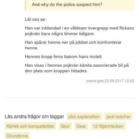
And why do the police suspect him?
Låt oss se:
Han var inblandad i en våldsam övergrepp med flickans
pojkvän bara några timmar tidigare.
Han spårar henne ner på jobbet och konfronterar
henne.
Hennes kropp finns bakom hans motell.
Han visas i hennes pojkvän kända associerade bil på
den plats som kroppen hittades.
svaret ges
23.09.2017 12:02
Läs andra frågor om taggar
plot-explanation
jack-reacher
Kärlek och kompatibilitet
Skor
Gear
12 Stjärntecken
Grunderna