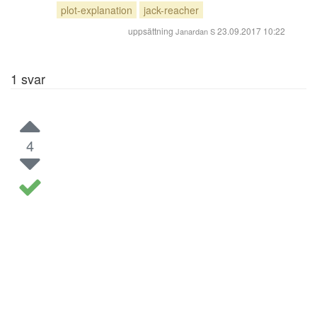
plot-explanation
jack-reacher
uppsättning
23.09.2017 10:22
Janardan S
1
svar
4