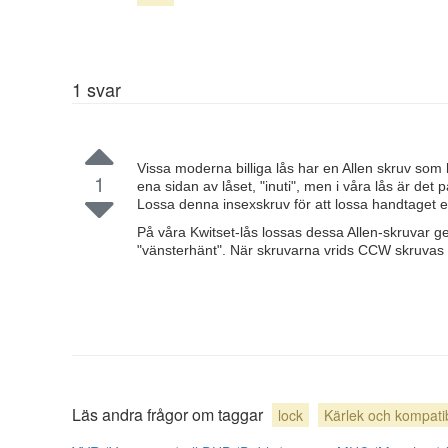
1
svar
Vissa moderna billiga lås har en Allen skruv som 
1
ena sidan av låset, "inuti", men i våra lås är det p
Lossa denna insexskruv för att lossa handtaget el
På våra Kwitset-lås lossas dessa Allen-skruvar 
"vänsterhänt". När skruvarna vrids CCW skruvas de
Läs andra frågor om taggar
lock
Kärlek och kompatibi