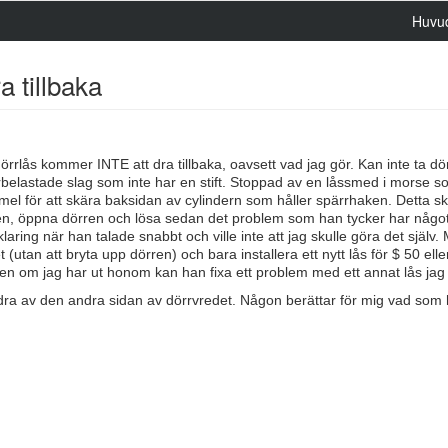
Huvu
 tillbaka
 dörrlås kommer INTE att dra tillbaka, oavsett vad jag gör. Kan inte ta d
erbelastade slag som inte har en stift. Stoppad av en låssmed i morse 
mel för att skära baksidan av cylindern som håller spärrhaken. Detta sk
ulten, öppna dörren och lösa sedan det problem som han tycker har något
klaring när han talade snabbt och ville inte att jag skulle göra det själv.
t (utan att bryta upp dörren) och bara installera ett nytt lås för $ 50 elle
en om jag har ut honom kan han fixa ett problem med ett annat lås jag h
n dra av den andra sidan av dörrvredet. Någon berättar för mig vad som 