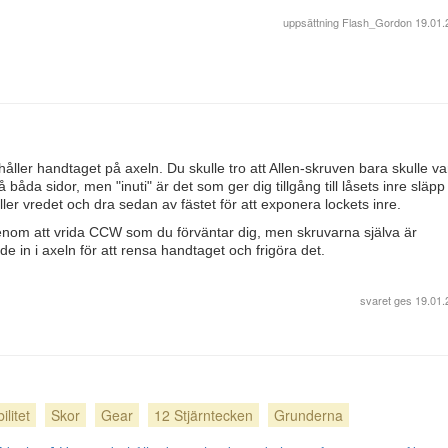
uppsättning
Flash_Gordon
19.01.
håller handtaget på axeln. Du skulle tro att Allen-skruven bara skulle v
å båda sidor, men "inuti" är det som ger dig tillgång till låsets inre släpp
ler vredet och dra sedan av fästet för att exponera lockets inre.
genom att vrida CCW som du förväntar dig, men skruvarna själva är
 in i axeln för att rensa handtaget och frigöra det.
svaret ges
19.01.
litet
Skor
Gear
12 Stjärntecken
Grunderna