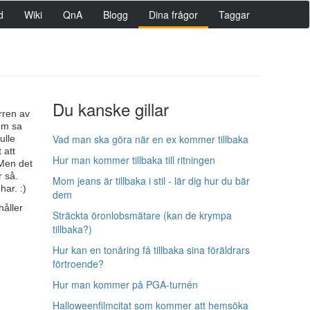
d
Wiki
QnA
Blogg
Dina frågor
Taggar
Du kanske gillar
örren av
som sa
Vad man ska göra när en ex kommer tillbaka
ulle
 att
Hur man kommer tillbaka till ritningen
 Men det
r så.
Mom jeans är tillbaka i stil - lär dig hur du bär
ar. :)
dem
håller
Sträckta öronlobsmätare (kan de krympa
tillbaka?)
Hur kan en tonåring få tillbaka sina föräldrars
förtroende?
Hur man kommer på PGA-turnén
Halloweenfilmcitat som kommer att hemsöka