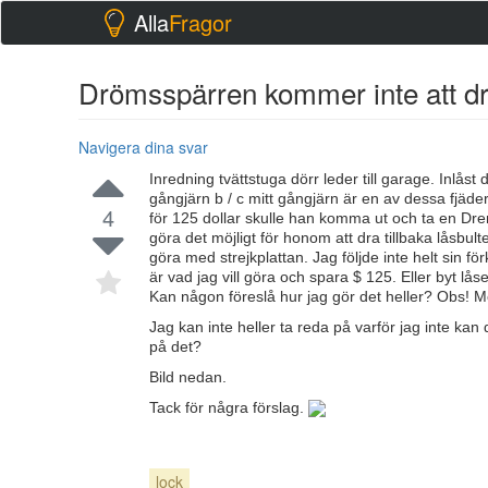
Alla
Fragor
Drömsspärren kommer inte att dra
Navigera dina svar
Inredning tvättstuga dörr leder till garage. Inlåst
gångjärn b / c mitt gångjärn är en av dessa fjäd
4
för 125 dollar skulle han komma ut och ta en Dre
göra det möjligt för honom att dra tillbaka låsb
göra med strejkplattan. Jag följde inte helt sin för
är vad jag vill göra och spara $ 125. Eller byt låse
Kan någon föreslå hur jag gör det heller? Obs! M
Jag kan inte heller ta reda på varför jag inte ka
på det?
Bild nedan.
Tack för några förslag.
lock