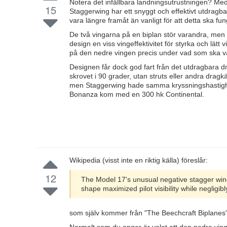
Notera det infällbara landningsutrustningen? Med
15
Staggerwing har ett snyggt och effektivt utdrag
vara längre framåt än vanligt för att detta ska fu
De två vingarna på en biplan stör varandra, men b
design en viss vingeffektivitet för styrka och lät
på den nedre vingen precis under vad som ska v
Designen får dock god fart från det utdragbara 
skrovet i 90 grader, utan struts eller andra dra
men Staggerwing hade samma kryssningshastigh
Bonanza kom med en 300 hk Continental.
Wikipedia (visst inte en riktig källa) föreslår:
12
The Model 17's unusual negative stagger win
shape maximized pilot visibility while negligi
som själv kommer från "The Beechcraft Biplanes".