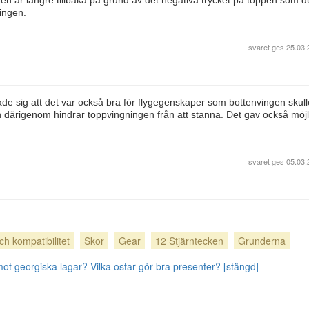
en är längre tillbaka på grund av det negativa trycket på toppen som d
vingen.
svaret ges
25.03.
sade sig att det var också bra för flygegenskaper som bottenvingen skull
h därigenom hindrar toppvingningen från att stanna. Det gav också möjl
svaret ges
05.03.
ch kompatibilitet
Skor
Gear
12 Stjärntecken
Grunderna
 mot georgiska lagar?
Vilka ostar gör bra presenter? [stängd]