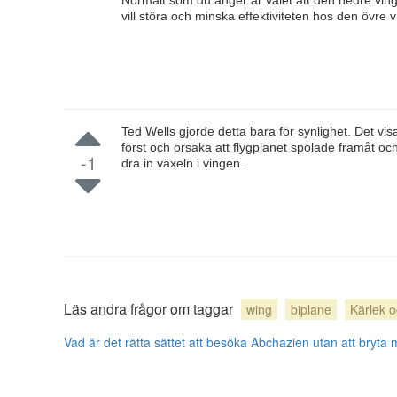
Normalt som du anger är valet att den nedre ving
vill störa och minska effektiviteten hos den övre 
Ted Wells gjorde detta bara för synlighet. Det vi
först och orsaka att flygplanet spolade framåt oc
-1
dra in växeln i vingen.
Läs andra frågor om taggar
wing
biplane
Kärlek o
Vad är det rätta sättet att besöka Abchazien utan att bryta