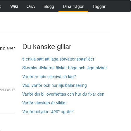
d
Wiki
QnA
Blogg
Dina frågor
Taggar
Du kanske gillar
piplaner
5 enkla sätt att laga sötvattensbasfiléer
Skorpion-fiskarna älskar höga och låga nivåer
Varför är min oljenivå så låg?
Vad, varför och hur hjulbalansering
2014 05:47
Varför din bil överhettas och hur du fixar den
Varför vänskap är viktigt
Varför betyder "420" ogräs?