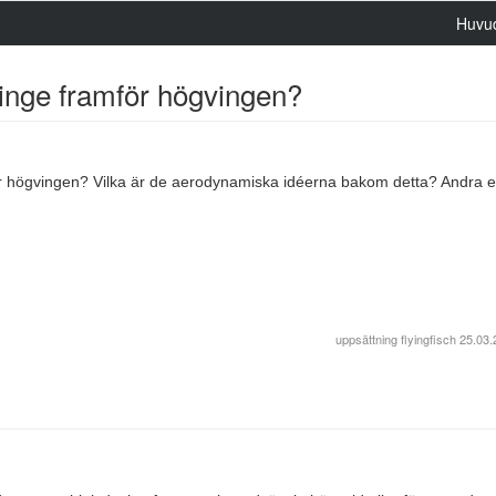
Huvu
vinge framför högvingen?
ör högvingen? Vilka är de aerodynamiska idéerna bakom detta? Andra e
uppsättning
flyingfisch
25.03.