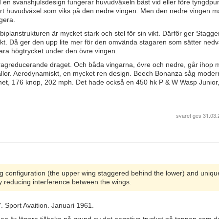
 en svanshjulsdesign fungerar huvudväxeln bäst vid eller före tyngdpu
bart huvudväxel som viks på den nedre vingen. Men den nedre vingen m
ngera.
iplanstrukturen är mycket stark och stel för sin vikt. Därför ger Stagg
t vikt. Då ger den upp lite mer för den omvända stagaren som sätter nedv
ara högtrycket under den övre vingen.
dragreducerande draget. Och båda vingarna, övre och nedre, går ihop
gkällor. Aerodynamiskt, en mycket ren design. Beech Bonanza såg moder
et, 176 knop, 202 mph. Det hade också en 450 hk P & W Wasp Junio
svaret ges
31.03.
g configuration (the upper wing staggered behind the lower) and uniqu
bly reducing interference between the wings.
 Sport Avaition. Januari 1961.