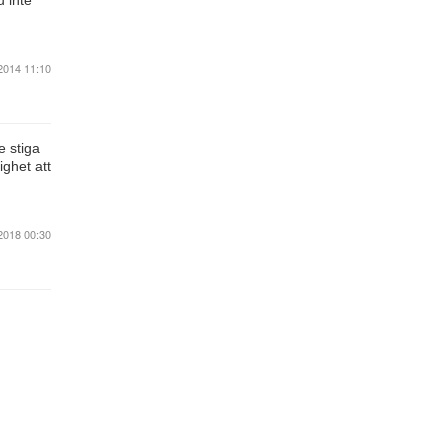
u inte
2014 11:10
e stiga
ighet att
2018 00:30