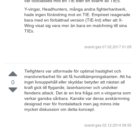
var outclassed mot en TIE eller en svärm av TIES.
Y-vingar, Headhunters, många andra fighterhantverk,
hade ingen förändring mot en TIE. Empireet reagerade
bara med en förbättrad version (TIE-Int) efter att X-
Wing visat sig vara mer än bara en matchning till sina
TIEs.
svaret ges
07.02.2017 01:09
Tiefighters var utformade för optimal hastighet och
manövrerbarhet för att få hundkämpningskanten. Att ha
0
inget livsuppehåll eller skyddar betyder att nästan all
kraft gick till flygande, laserkanoner och undviker
fiendens attack. Det är en bra fråga om x-vingarna som
verkar ganska sårbara. Kanske var deras avskärmning
designad mer för frontalattack men jag minns inte
mycket diskussion om detta koncept.
svaret ges
02.12.2014 09:35