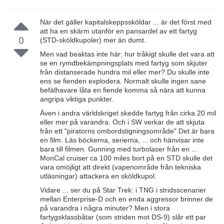
När det gäller kapitalskeppssköldar ... är det först med
att ha en skärm utanför en pansardel av ett fartyg
0
(STD-sköldkupoler) mer än dumt.
Men vad beaktas inte här: hur tråkigt skulle det vara att
se en rymdbekämpningsplats med fartyg som skjuter
från distanserade hundra mil eller mer? Du skulle inte
ens se fienden explodera. Normalt skulle ingen sane
befälhavare låta en fiende komma så nära att kunna
angripa viktiga punkter.
Även i andra världskriget skedde fartyg från cirka 20 mil
eller mer på varandra. Och i SW verkar de att skjuta
från ett "piratorns ombordstigningsområde" Det är bara
en film. Läs böckerna, serierna, ... och hänvisar inte
bara till filmen. Gunning med turbolaser från en ...
MonCal cruiser ca 100 miles bort på en STD skulle det
vara omöjligt att direkt (vapenområde från tekniska
utläsningar) attackera en sköldkupol.
Vidare ... ser du på Star Trek: i TNG i stridsscenarier
mellan Enterprise-D och en enda aggressor brinner de
på varandra i några minuter? Men i stora
fartygsklassbåtar (som striden mot DS-9) slår ett par