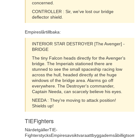
concerned.
CONTROLLER : Sir, we've lost our bridge
deflector shield.
Empireslårtillbaka:
INTERIOR STAR DESTROYER [The Avenger] -
BRIDGE
The tiny Falcon heads directly for the Avenger's
bridge. The Imperials stationed there are
stunned to see the small spaceship racing low
across the hull, headed directly at the huge
windows of the bridge area. Alarms go off
everywhere. The Destroyer's commander,
Captain Needa, can scarcely believe his eyes.
NEEDA : They're moving to attack position!
Shields up!
TIEFighters
NärdetgällerTIE-
FighterstycksEmpiresavsiktvaraattbyggademsåbilligtsommöjli