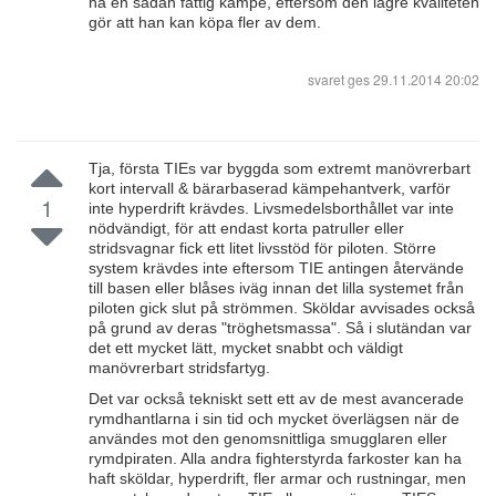
ha en sådan fattig kämpe, eftersom den lägre kvaliteten
gör att han kan köpa fler av dem.
svaret ges
29.11.2014 20:02
Tja, första TIEs var byggda som extremt manövrerbart
kort intervall & bärarbaserad kämpehantverk, varför
1
inte hyperdrift krävdes. Livsmedelsborthållet var inte
nödvändigt, för att endast korta patruller eller
stridsvagnar fick ett litet livsstöd för piloten. Större
system krävdes inte eftersom TIE antingen återvände
till basen eller blåses iväg innan det lilla systemet från
piloten gick slut på strömmen. Sköldar avvisades också
på grund av deras "tröghetsmassa". Så i slutändan var
det ett mycket lätt, mycket snabbt och väldigt
manövrerbart stridsfartyg.
Det var också tekniskt sett ett av de mest avancerade
rymdhantlarna i sin tid och mycket överlägsen när de
användes mot den genomsnittliga smugglaren eller
rymdpiraten. Alla andra fighterstyrda farkoster kan ha
haft sköldar, hyperdrift, fler armar och rustningar, men