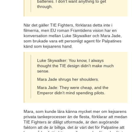
batteries. I don't want anything to get
through.
När det gäller TIE Fighters, förklaras detta inte i
filmerna, men EU roman Framtidens vision har en
konversation mellan Luke Skywalker och Mara Jade,
som brukade vara ett personligt agent för Palpatines
känd som kejsarens hand.
Luke Skywalker: You know, I always
thought the TIE design didn't make much
sense.
Mara Jade shrugs her shoulders.
Mara Jade: They were cheap, and the
Emperor didn't mind spending pilots.
Mara, som kunde lära känna mycket mer om kejsarens
privata tankeprocesser än de flesta, förklarar att medan
TIE Fighters är dåligt utformade, är den avgörande
faktorn att de är billiga. det är värt det för Palpatine att