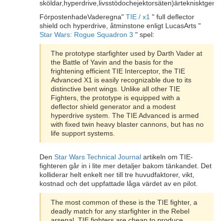
sköldar,hyperdrive,livsstödochejektorsäten)ärteknisktgen
FörpostenhadeVaderegna"
TIE / x1
" full deflector
shield och hyperdrive, åtminstone enligt LucasArts "
Star Wars: Rogue Squadron 3
" spel:
The prototype starfighter used by Darth Vader at
the Battle of Yavin and the basis for the
frightening efficient TIE Interceptor, the TIE
Advanced X1 is easily recognizable due to its
distinctive bent wings. Unlike all other TIE
Fighters, the prototype is equipped with a
deflector shield generator and a modest
hyperdrive system. The TIE Advanced is armed
with fixed twin heavy blaster cannons, but has no
life support systems.
Den
Star Wars Technical Journal
artikeln om TIE-
fighteren går in i lite mer detaljer bakom tänkandet. Det
kolliderar helt enkelt ner till tre huvudfaktorer, vikt,
kostnad och det uppfattade låga värdet av en pilot.
The most common of these is the TIE fighter, a
deadly match for any starfighter in the Rebel
arsenal. TIE fighters are cheap to produce