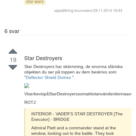
star-wars
uppsättning
29.11.2014 19:43
linuxfreebird
6
svar
Star Destroyers
19
Star Destroyers har skärmning, de enorma sfäriska
objekten du ser på toppen av dem beskrivs som
"
Deflector Shield Domes
".
ViserbevispåStarDestroyerssomaktivtanvänderdennaavsk
ROTJ:
INTERIOR - VADER'S STAR DESTROYER [The
Executor] - BRIDGE
Admiral Piett and a commander stand at the
window, looking out to the battle. They look