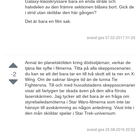
Galaxy-klasskryssare bara en enda stråle och
halvdelen av den främre sektionen blåses bort. Gick de
i strid utan sköldar den här gången?
Det är bara en film sak.
svaret ges
07.02.2017 01:20
Annat än planetskölden kring dödsstjärnan, verkar de
tjäna lite syfte i filmerna. Titta på alla skeppsscenarier,
-2
du kan se att det bara tar en till två skott att ta ner en X-
Wing. Om de saknar längre tid än de tunna Tie
Fightersna. Till och med huvudstadens skeppsscenarier
visar att fartygen tar skada även på den allra första
laserskärmen. Jag tycker att det bara är en fråga om
styrelseledamöterna i Star Wars-filmerna som inte tar
hänsyn till avskärmning av någon anledning. Visst inte i
den mån sköldar spelar i Star Trek-universum.
svaret ges
25.08.2016 20:52