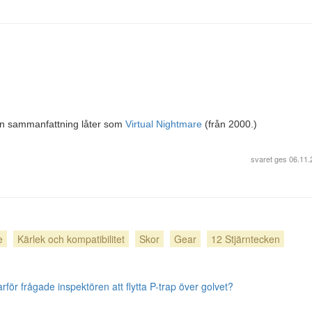
 din sammanfattning låter som
Virtual Nightmare
(från 2000.)
svaret ges
06.11.
e
Kärlek och kompatibilitet
Skor
Gear
12 Stjärntecken
arför frågade inspektören att flytta P-trap över golvet?