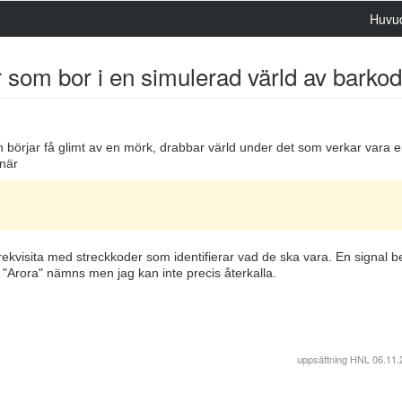
Huvu
om bor i en simulerad värld av barkoda
börjar få glimt av en mörk, drabbar värld under det som verkar vara 
 när
rekvisita med streckkoder som identifierar vad de ska vara. En signal b
"Arora" nämns men jag kan inte precis återkalla.
uppsättning
HNL
06.11.