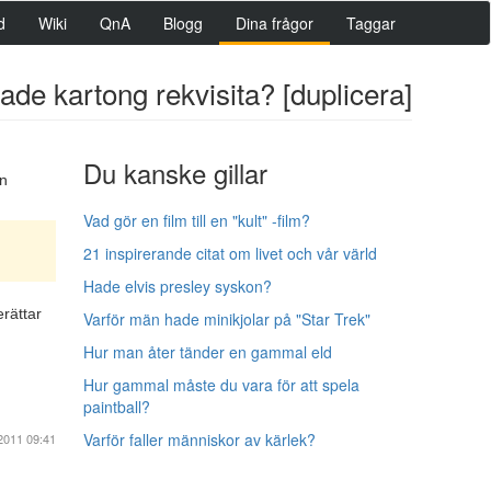
d
Wiki
QnA
Blogg
Dina frågor
Taggar
de kartong rekvisita? [duplicera]
Du kanske gillar
en
Vad gör en film till en "kult" -film?
21 inspirerande citat om livet och vår värld
Hade elvis presley syskon?
erättar
Varför män hade minikjolar på "Star Trek"
Hur man åter tänder en gammal eld
Hur gammal måste du vara för att spela
paintball?
Varför faller människor av kärlek?
2011 09:41