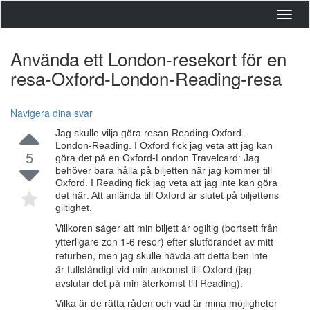
Toggl
navig
Använda ett London-resekort för en
resa-Oxford-London-Reading-resa
Navigera dina svar
Jag skulle vilja göra resan Reading-Oxford-
London-Reading. I Oxford fick jag veta att jag kan
5
göra det på en Oxford-London Travelcard: Jag
behöver bara hålla på biljetten när jag kommer till
Oxford. I Reading fick jag veta att jag inte kan göra
det här: Att anlända till Oxford är slutet på biljettens
giltighet.
Villkoren säger att min biljett är ogiltig (bortsett från
ytterligare zon 1-6 resor) efter slutförandet av mitt
returben, men jag skulle hävda att detta ben inte
är fullständigt vid min ankomst till Oxford (jag
avslutar det på min återkomst till Reading).
Vilka är de rätta råden och vad är mina möjligheter