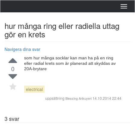
Toggl
navig
hur många ring eller radiella uttag
gör en krets
Navigera dina svar
som hur många socklar kan man ha på en ring
eller radial krets som är planerad att skyddas av
0
20A-brytare
electrical
uppsättning
14.10.2014 22:44
Blessing Arikuyeri
3
svar