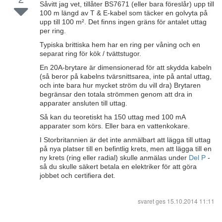
Såvitt jag vet, tillåter BS7671 (eller bara föreslår) upp till
100 m längd av T & E-kabel som täcker en golvyta på
upp till 100 m². Det finns ingen gräns för antalet uttag
per ring.
Typiska brittiska hem har en ring per våning och en
separat ring för kök / tvättstugor.
En 20A-brytare är dimensionerad för att skydda kabeln
(så beror på kabelns tvärsnittsarea, inte på antal uttag,
och inte bara hur mycket ström du vill dra) Brytaren
begränsar den totala strömmen genom att dra in
apparater ansluten till uttag.
Så kan du teoretiskt ha 150 uttag med 100 mA
apparater som körs. Eller bara en vattenkokare.
I Storbritannien är det inte anmälbart att lägga till uttag
på nya platser till en befintlig krets, men att lägga till en
ny krets (ring eller radial) skulle anmälas under
Del P
-
så du skulle säkert betala en elektriker för att göra
jobbet och certifiera det.
svaret ges
15.10.2014 11:11