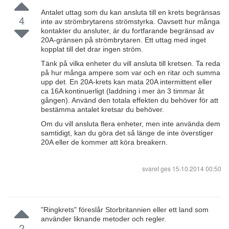
Antalet uttag som du kan ansluta till en krets begränsas
4
inte av strömbrytarens strömstyrka. Oavsett hur många
kontakter du ansluter, är du fortfarande begränsad av
20A-gränsen på strömbrytaren. Ett uttag med inget
kopplat till det drar ingen ström.
Tänk på vilka enheter du vill ansluta till kretsen. Ta reda
på hur många ampere som var och en ritar och summa
upp det. En 20A-krets kan mata 20A intermittent eller
ca 16A kontinuerligt (laddning i mer än 3 timmar åt
gången). Använd den totala effekten du behöver för att
bestämma antalet kretsar du behöver.
Om du vill ansluta flera enheter, men inte använda dem
samtidigt, kan du göra det så länge de inte överstiger
20A eller de kommer att köra breakern.
svaret ges
15.10.2014 00:50
"Ringkrets" föreslår Storbritannien eller ett land som
använder liknande metoder och regler.
2