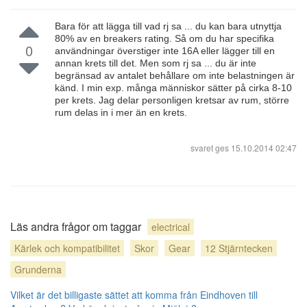
Bara för att lägga till vad rj sa ... du kan bara utnyttja
80% av en breakers rating. Så om du har specifika
0
användningar överstiger inte 16A eller lägger till en
annan krets till det. Men som rj sa ... du är inte
begränsad av antalet behållare om inte belastningen är
känd. I min exp. många människor sätter på cirka 8-10
per krets. Jag delar personligen kretsar av rum, större
rum delas in i mer än en krets.
svaret ges
15.10.2014 02:47
Läs andra frågor om taggar
electrical
Kärlek och kompatibilitet
Skor
Gear
12 Stjärntecken
Grunderna
Vilket är det billigaste sättet att komma från Eindhoven till