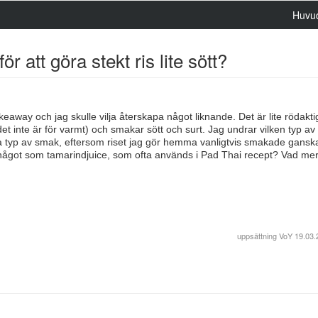
Huvu
 att göra stekt ris lite sött?
keaway och jag skulle vilja återskapa något liknande. Det är lite rödaktig
 det inte är för varmt) och smakar sött och surt. Jag undrar vilken typ av
a typ av smak, eftersom riset jag gör hemma vanligtvis smakade gansk
 något som tamarindjuice, som ofta används i Pad Thai recept? Vad me
uppsättning
VoY
19.03.