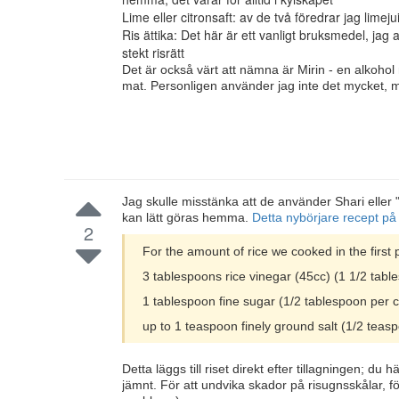
Lime eller citronsaft: av de två föredrar jag limej
Ris ättika: Det här är ett vanligt bruksmedel, jag 
stekt risrätt
Det är också värt att nämna är Mirin - en alkohol m
mat. Personligen använder jag inte det mycket, 
Jag skulle misstänka att de använder Shari eller 
kan lätt göras hemma.
Detta nybörjare recept p
2
For the amount of rice we cooked in the first 
3 tablespoons rice vinegar (45cc) (1 1/2 tabl
1 tablespoon fine sugar (1/2 tablespoon per c
up to 1 teaspoon finely ground salt (1/2 teasp
Detta läggs till riset direkt efter tillagningen; du
jämnt. För att undvika skador på risugnsskålar, för