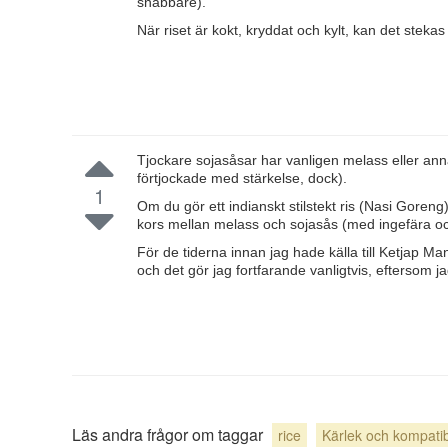
snabbare).
När riset är kokt, kryddat och kylt, kan det stekas
Tjockare sojasåsar har vanligen melass eller annat 
förtjockade med stärkelse, dock).
1
Om du gör ett indianskt stilstekt ris (Nasi Goreng)
kors mellan melass och sojasås (med ingefära 
För de tiderna innan jag hade källa till Ketjap Mani
och det gör jag fortfarande vanligtvis, eftersom j
Läs andra frågor om taggar
rice
Kärlek och kompatibi