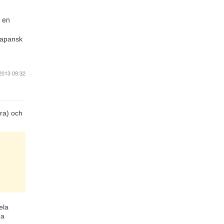
r en
 japansk
2013 09:32
ura) och
ela
na