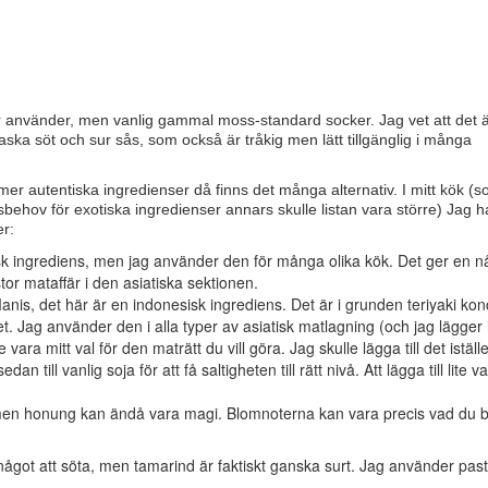
r använder, men vanlig gammal moss-standard socker. Jag vet att det 
ska söt och sur sås, som också är tråkig men lätt tillgänglig i många
 mer autentiska ingredienser då finns det många alternativ. I mitt kök (s
tetsbehov för exotiska ingredienser annars skulle listan vara större) Jag h
er:
sk ingrediens, men jag använder den för många olika kök. Det ger en n
tor mataffär i den asiatiska sektionen.
is, det här är en indonesisk ingrediens. Det är i grunden teriyaki kon
det. Jag använder den i alla typer av asiatisk matlagning (och jag lägger 
ara mitt val för den maträtt du vill göra. Jag skulle lägga till det iställe
an till vanlig soja för att få saltigheten till rätt nivå. Att lägga till lite v
ås, men honung kan ändå vara magi. Blomnoterna kan vara precis vad du 
ågot att söta, men tamarind är faktiskt ganska surt. Jag använder pas