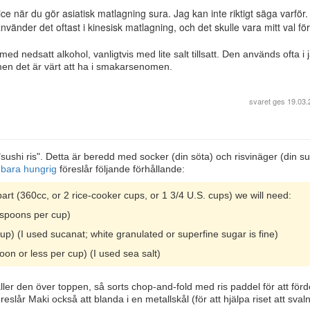
uice när du gör asiatisk matlagning sura. Jag kan inte riktigt säga varför.
använder det oftast i kinesisk matlagning, och det skulle vara mitt val fö
ed nedsatt alkohol, vanligtvis med lite salt tillsatt. Den används ofta i
men det är värt att ha i smakarsenomen.
svaret ges
19.03.
"sushi ris". Detta är beredd med socker (din söta) och risvinäger (din s
å bara hungrig
föreslår följande förhållande:
part (360cc, or 2 rice-cooker cups, or 1 3/4 U.S. cups) we will need:
espoons per cup)
up) (I used sucanat; white granulated or superfine sugar is fine)
oon or less per cup) (I used sea salt)
 häller den över toppen, så sorts chop-and-fold med ris paddel för att förd
eslår Maki också att blanda i en metallskål (för att hjälpa riset att sval