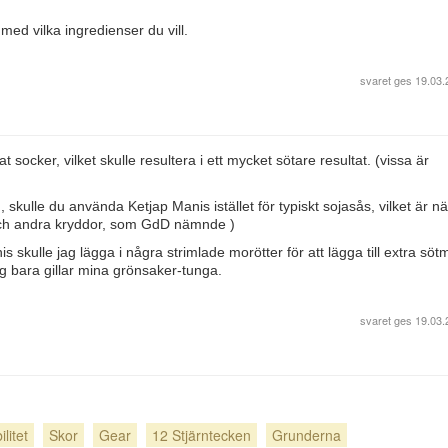
 med vilka ingredienser du vill.
svaret ges
19.03.
socker, vilket skulle resultera i ett mycket sötare resultat. (vissa är
, skulle du använda Ketjap Manis istället för typiskt sojasås, vilket är nä
och andra kryddor, som GdD nämnde )
s skulle jag lägga i några strimlade morötter för att lägga till extra sötm
ag bara gillar mina grönsaker-tunga.
svaret ges
19.03.
litet
Skor
Gear
12 Stjärntecken
Grunderna