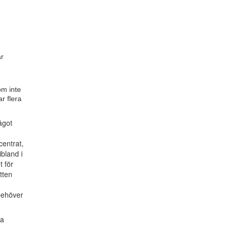
är
om inte
ar flera
ågot
centrat,
ibland i
t för
atten
behöver
ta