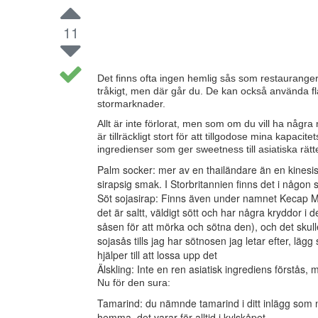
11
Det finns ofta ingen hemlig sås som restaurange
tråkigt, men där går du. De kan också använda fla
stormarknader.
Allt är inte förlorat, men som om du vill ha några
är tillräckligt stort för att tillgodose mina kapaci
ingredienser som ger sweetness till asiatiska rätt
Palm socker: mer av en thailändare än en kinesi
sirapsig smak. I Storbritannien finns det i någon s
Söt sojasirap: Finns även under namnet Kecap Man
det är saltt, väldigt sött och har några kryddor i 
såsen för att mörka och sötna den), och det skulle v
sojasås tills jag har sötnosen jag letar efter, lägg sed
hjälper till att lossa upp det
Älskling: Inte en ren asiatisk ingrediens först
Nu för den sura:
Tamarind: du nämnde tamarind i ditt inlägg som n
hemma, det varar för alltid i kylskåpet