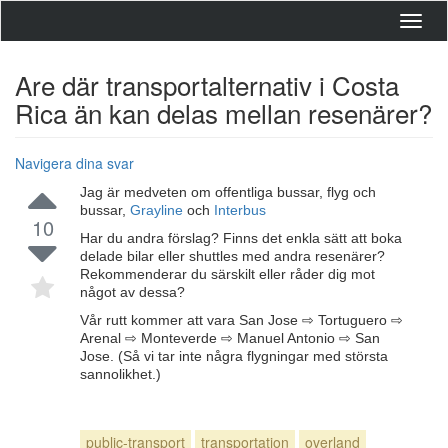
Toggl
navig
Are där transportalternativ i Costa
Rica än kan delas mellan resenärer?
Navigera dina svar
Jag är medveten om offentliga bussar, flyg och
bussar,
Grayline
och
Interbus
10
Har du andra förslag? Finns det enkla sätt att boka
delade bilar eller shuttles med andra resenärer?
Rekommenderar du särskilt eller råder dig mot
något av dessa?
Vår rutt kommer att vara San Jose ⇨ Tortuguero ⇨
Arenal ⇨ Monteverde ⇨ Manuel Antonio ⇨ San
Jose. (Så vi tar inte några flygningar med största
sannolikhet.)
public-transport
transportation
overland