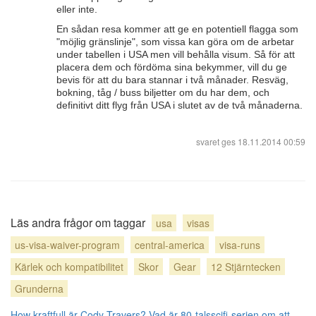
eller inte.
En sådan resa kommer att ge en potentiell flagga som
"möjlig gränslinje", som vissa kan göra om de arbetar
under tabellen i USA men vill behålla visum. Så för att
placera dem och fördöma sina bekymmer, vill du ge
bevis för att du bara stannar i två månader. Resväg,
bokning, tåg / buss biljetter om du har dem, och
definitivt ditt flyg från USA i slutet av de två månaderna.
svaret ges
18.11.2014 00:59
Läs andra frågor om taggar
usa
visas
us-visa-waiver-program
central-america
visa-runs
Kärlek och kompatibilitet
Skor
Gear
12 Stjärntecken
Grunderna
How kraftfull är Cody Travers?
Vad är 80-talsscifi-serien om att