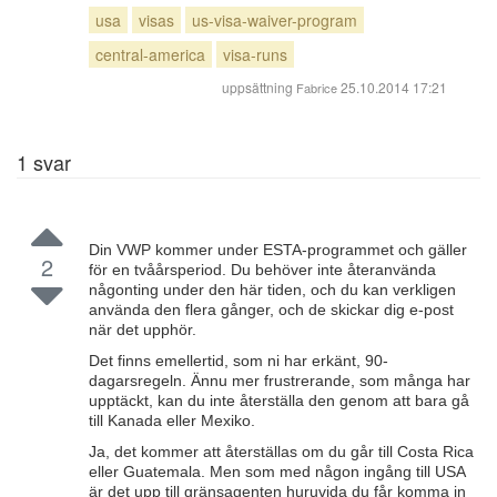
usa
visas
us-visa-waiver-program
central-america
visa-runs
uppsättning
25.10.2014 17:21
Fabrice
1
svar
Din VWP kommer under ESTA-programmet och gäller
2
för en tvåårsperiod. Du behöver inte återanvända
någonting under den här tiden, och du kan verkligen
använda den flera gånger, och de skickar dig e-post
när det upphör.
Det finns emellertid, som ni har erkänt, 90-
dagarsregeln. Ännu mer frustrerande, som många har
upptäckt, kan du inte återställa den genom att bara gå
till Kanada eller Mexiko.
Ja, det kommer att återställas om du går till Costa Rica
eller Guatemala. Men som med någon ingång till USA
är det upp till gränsagenten huruvida du får komma in