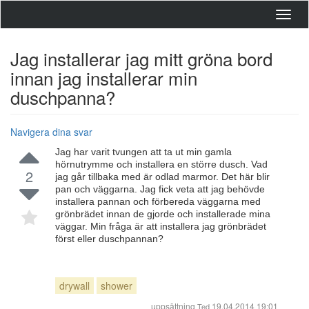
Toggl
navig
Jag installerar jag mitt gröna bord
innan jag installerar min
duschpanna?
Navigera dina svar
Jag har varit tvungen att ta ut min gamla
hörnutrymme och installera en större dusch. Vad
2
jag går tillbaka med är odlad marmor. Det här blir
pan och väggarna. Jag fick veta att jag behövde
installera pannan och förbereda väggarna med
grönbrädet innan de gjorde och installerade mina
väggar. Min fråga är att installera jag grönbrädet
först eller duschpannan?
drywall
shower
uppsättning
19.04.2014 19:01
Ted