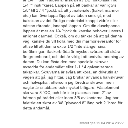
är 1/4 "" ute "i tuben är insidan av 1/2" bakplattan nu
1/4 "" inuti "karet. Läppen på ett badkar är vanligtvis
1/8" till 1 / 4 "tjockt, så att ytmaterialet (kakel, marmor
etc.) kan överlappa läppet av tuben smidigt, med
baksidan av det färdiga materialet knappt vidrör eller
nästan rörande, innanpå läppen. Om din duschpanna
läppen är mer än 1/4 "tjock du kanske behöver justera i
enlighet därmed. Också, om du tänker på att gå denna
väg, kanske du vill kolla med din marmorleverantör för
att se till att denna extra 1/2 "inte slänger sina
beräkningar. Backerbräda är mycket svårare att skära
än greenboard, och det är viktigt att undvika andning av
damm. Du kan fästa den med speciella skruvar
avsedda för ändamålet eller 1-1 / 4 galvaniserade
takspikar. Skruvarna är svåra att köra, en drivrutin är
vägen att gå, jag hittar. Jag brukar använda halvskruvar
och halvspikar, eftersom jag föredrar skruvar, men
naglar är snabbare och mycket billigare. Fästelement
ska vara 8 "OC, och bör inte placeras inom 2" av
hörnen på brädet eller inom 3/8 av kanterna. Jag har
faktiskt ett skrot av 3/8 "plywood 8" lång och 2 "bred för
detta ändamål.
svaret ges
19.04.2014 23:22