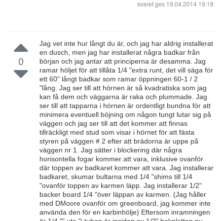
svaret ges
19.04.2014 19:18
Jag vet inte hur långt du är, och jag har aldrig installerat
en dusch, men jag har installerat några badkar från
0
början och jag antar att principerna är desamma. Jag
ramar höljet för att tillåta 1/4 "extra runt, det vill säga för
ett 60" långt badkar som ramar öppningen 60-1 / 2
"lång. Jag ser till att hörnen är så kvadratiska som jag
kan få dem och väggarna är raka och plummade. Jag
ser till att tapparna i hörnen är ordentligt bundna för att
minimera eventuell böjning om någon tungt lutar sig på
väggen och jag ser till att det kommer att finnas
tillräckligt med stud som visar i hörnet för att fästa
styren på väggen # 2 efter att brädorna är uppe på
väggen nr 1. Jag sätter i blockering där några
horisontella fogar kommer att vara, inklusive ovanför
där toppen av badkaret kommer att vara. Jag installerar
badkaret, skumar bultarna med 1/4 "shims till 1/4
"ovanför toppen av karmen läpp. Jag installerar 1/2"
backer board 1/4 "över läppan av karmen. (Jag håller
med DMoore ovanför om greenboard, jag kommer inte
använda den för en karbinhölje) Eftersom inramningen