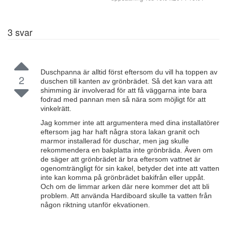
3
svar
Duschpanna är alltid först eftersom du vill ha toppen av
2
duschen till kanten av grönbrädet. Så det kan vara att
shimming är involverad för att få väggarna inte bara
fodrad med pannan men så nära som möjligt för att
vinkelrätt.
Jag kommer inte att argumentera med dina installatörer
eftersom jag har haft några stora lakan granit och
marmor installerad för duschar, men jag skulle
rekommendera en bakplatta inte grönbräda. Även om
de säger att grönbrädet är bra eftersom vattnet är
ogenomträngligt för sin kakel, betyder det inte att vatten
inte kan komma på grönbrädet bakifrån eller uppåt.
Och om de limmar arken där nere kommer det att bli
problem. Att använda Hardiboard skulle ta vatten från
någon riktning utanför ekvationen.