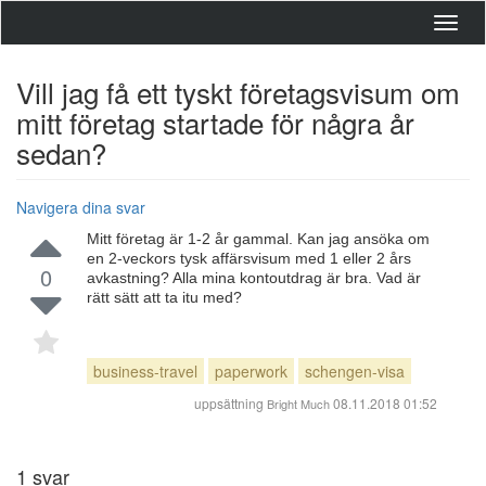
Toggl
navig
Vill jag få ett tyskt företagsvisum om
mitt företag startade för några år
sedan?
Navigera dina svar
Mitt företag är 1-2 år gammal. Kan jag ansöka om
en 2-veckors tysk affärsvisum med 1 eller 2 års
0
avkastning? Alla mina kontoutdrag är bra. Vad är
rätt sätt att ta itu med?
business-travel
paperwork
schengen-visa
uppsättning
08.11.2018 01:52
Bright Much
1
svar