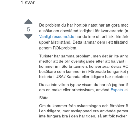
1
svar
De problem du har hört på nätet har att göra med
5
ansöka om obestämd ledighet för kvarvarande (ma
Vanligt reseområde
har de inte ett brittiskt frim
uppehållstillstånd. Detta lämnar dem i ett tillstån
genom ROI-problem.
Turister har samma problem, men det är lite annor
medför att de blir överstigande efter att ha varit 
kommer in i Storbritannien, konverterar deras ROI-v
besökare som kommer in i Förenade kungariket gen
historia i USA / Kanada eller tidigare har nekats 
Du sa inte vilken typ av visum du har så jag har tä
om en make eller arbetsvisum, använd
Expats
-s
Sätta ...
Om du kommer från avkastningen och försöker få e
i en tidigare, mer avslappnad era använde persone
inte fungera bra i den här tiden, så att folk tycker