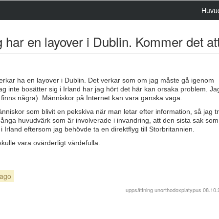
Huvu
jag har en layover i Dublin. Kommer det 
verkar ha en layover i Dublin. Det verkar som om jag måste gå igenom
ag inte bosätter sig i Irland har jag hört det här kan orsaka problem. Ja
 finns några). Människor på Internet kan vara ganska vaga.
nniskor som blivit en pekskiva när man letar efter information, så jag 
 många huvudvärk som är involverade i invandring, att den sista sak som
 i Irland eftersom jag behövde ta en direktflyg till Storbritannien.
skulle vara ovärderligt värdefulla.
cago
uppsättning
unorthodoxplatypus
08.10.