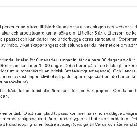
 personer som kom till Storbritannien via avkastningen och sedan vill 
kar och arbetstagare kan ansöka om ILR efter 5 år ). Eftersom de ko
ärke i passet och kan därför inte underbygga deras startdatum i Storbrita
d av limbo, vilket skapar ångest och sålunda ser du internetlore om att t
lunda. Istället för 6 månader lämnar in, får de bara 90 dagar att gå in
i Storbritannien i mer än 90 dagar. Detta beror på att de felaktigt tänker
isum automatiskt till en brittisk (ett felaktigt antagande). Och i andra fa
om avkastningen blivit olagliga deltagare (speciellt om de har en kri
ett besökvisum).
ckt båda fallen, turistfallet är aktuellt för den här gruppen. Om du har 
idan.
n brittisk IO att stämpla ditt pass, kommer han / hon väldigt att vägr
r ombordstigningskort för att underbygga sitt brittiska startdatum. De
 att kanalhopping är en bättre strategi (dvs. gå till Calais och återvända)