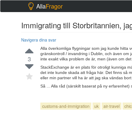
Alla
Fragor
Immigrating till Storbritannien, 
Navigera dina svar
Alla överkomliga flygningar som jag kunde hitta 
gränskontroll / invandring i Dublin, och även om j
3
inte exakt vilka problem de är, men (även om det
StackExchange är en plats för otroligt kunniga mä
det inte kunde skada att fråga här. Det finns så
eller min partner vill ha är att jag ska vändas bort
Så ... Alla råd (särskilt baserat på ny erfarenhet) 
customs-and-immigration
uk
air-travel
chi