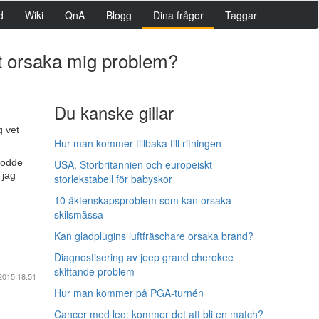
d
Wiki
QnA
Blogg
Dina frågor
Taggar
att orsaka mig problem?
Du kanske gillar
g vet
Hur man kommer tillbaka till ritningen
trodde
USA, Storbritannien och europeiskt
 jag
storlekstabell för babyskor
10 äktenskapsproblem som kan orsaka
skilsmässa
Kan gladplugins luftfräschare orsaka brand?
Diagnostisering av jeep grand cherokee
skiftande problem
2015 18:51
Hur man kommer på PGA-turnén
Cancer med leo: kommer det att bli en match?