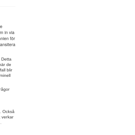
de
m in via
nnien för
ransitera
. Detta
 när de
ll blir
minell
frågor
a. Också
t verkar
.