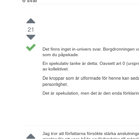
21
Det finns inget in-univers svar. Borgdronningen var
som du påpekade.
En spekulativ tanke är detta: Oavsett art 0 (ur
av kollektivet.
De kroppar som är utformade för henne kan sedan
personlighet.
Det är spekulation, men det är den enda förklari
Jag tror att författarna försökte stärka anslutninge