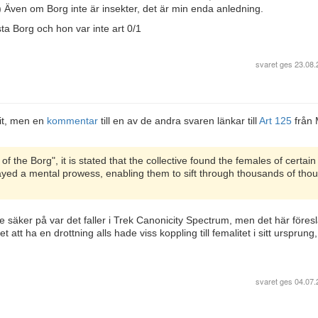
) Även om Borg inte är insekter, det är min enda anledning.
sta Borg och hon var inte art 0/1
svaret ges
23.08.
bit, men en
kommentar
till en av de andra svaren länkar till
Art 125
från
 the Borg", it is stated that the collective found the females of certain
played a mental prowess, enabling them to sift through thousands of tho
te säker på var det faller i Trek Canonicity Spectrum, men det här föres
et att ha en drottning alls hade viss koppling till femalitet i sitt ursprung
svaret ges
04.07.