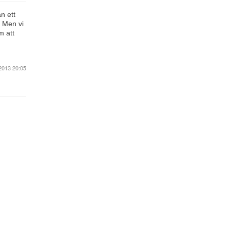
n ett
. Men vi
m att
2013 20:05
Blogg