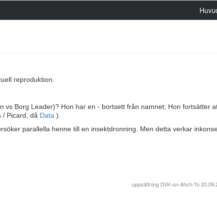
Huvu
xuell reproduktion.
n vs Borg Leader)? Hon har en - bortsett från namnet; Hon fortsätter at
 / Picard, då
Data
).
söker parallella henne till en insektdronning. Men detta verkar inkons
uppsättning
DVK-on-Ahch-To
20.09.