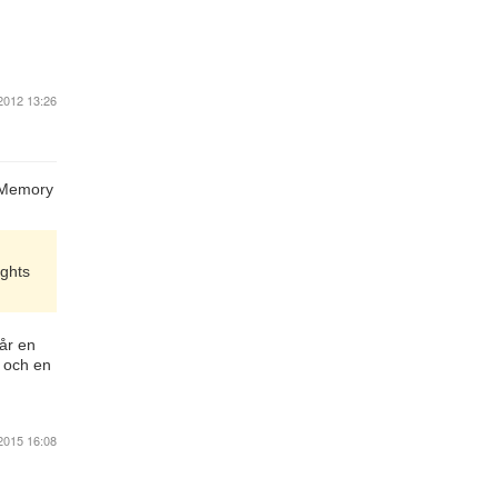
2012 13:26
 Memory
ughts
lår en
, och en
2015 16:08