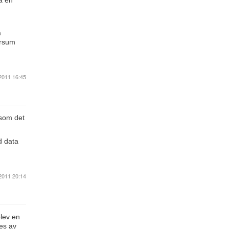
a en
a
ersum
2011 16:45
 som det
d data
2011 20:14
blev en
des av