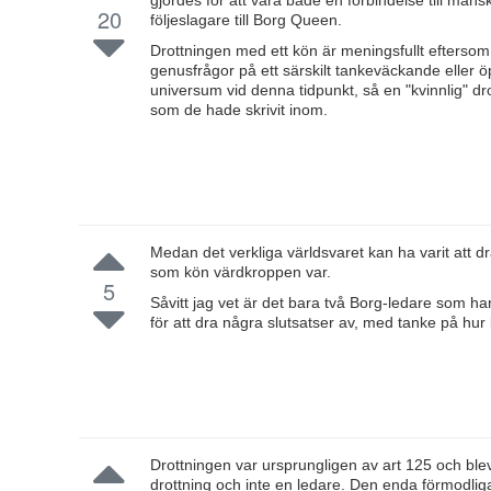
gjordes för att vara både en förbindelse till mä
20
följeslagare till Borg Queen.
Drottningen med ett kön är meningsfullt eftersom
genusfrågor på ett särskilt tankeväckande eller öpp
universum vid denna tidpunkt, så en "kvinnlig" dro
som de hade skrivit inom.
Medan det verkliga världsvaret kan ha varit att d
som kön värdkroppen var.
5
Såvitt jag vet är det bara två Borg-ledare som har
för att dra några slutsatser av, med tanke på hur 
Drottningen var ursprungligen av art 125 och blev
drottning och inte en ledare. Den enda förmodliga