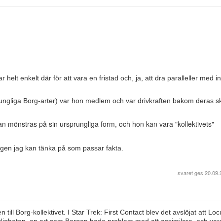
 helt enkelt där för att vara en fristad och, ja, att dra paralleller med i
sprungliga Borg-arter) var hon medlem och var drivkraften bakom deras 
 mönstras på sin ursprungliga form, och hon kan vara "kollektivets"
ngen jag kan tänka på som passar fakta.
svaret ges
20.09.
n till Borg-kollektivet. I Star Trek: First Contact blev det avslöjat att Lo