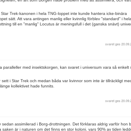
nskligheten, en art som Borgen hade problem med att assimilera, och var
 Star Trek-kanonen i hela TNG-loppet inte kunde hantera icke-binära
et sätt. Att vara antingen manlig eller kvinnlig förblev "standard" i hel
ttning till en "manlig" Locutus är meningsfull i det (ganska snävt) univ
svaret ges
20.09.
ra paralleller med insektskorgen, kan svaret i universum vara så enkelt
 sett i Star Trek och medan båda var kvinnor som inte är tillräckligt me
länge kollektivet hade funnits.
svaret ges
20.09.
 sedan assimilerad i Borg-drottningen. Det förklaras aldrig varför hon 
 saken är i naturen om det finns en stor koloni, vars 90% av tiden led