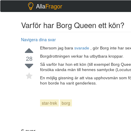
Alla
Fragor
Varför har Borg Queen ett kön?
Navigera dina svar
Eftersom jag bara
svarade
, gör Borg inte har se
Borgdrottningen verkar ha utbytbara kroppar.
28
Så varför har hon ett kön (till exempel Borg Quee
försöka vända män till hennes samtycke (Locutus
En möjlig gissning är att visa upphovsmän som för
hon borde ha varit genderless.
star-trek
borg
6
svar