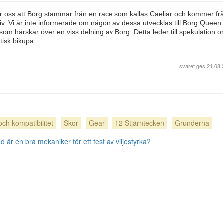
 lär oss att Borg stammar från en race som kallas Caeliar och kommer frå
liv. Vi är inte informerade om någon av dessa utvecklas till Borg Queen
om härskar över en viss delning av Borg. Detta leder till spekulation o
tisk bikupa.
svaret ges
21.08.
och kompatibilitet
Skor
Gear
12 Stjärntecken
Grunderna
d är en bra mekaniker för ett test av viljestyrka?