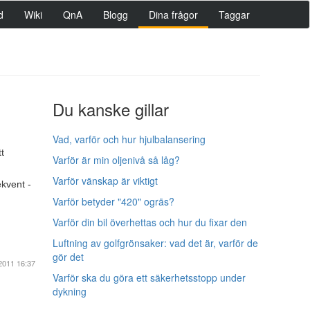
d
Wiki
QnA
Blogg
Dina frågor
Taggar
Du kanske gillar
Vad, varför och hur hjulbalansering
t
Varför är min oljenivå så låg?
Varför vänskap är viktigt
ekvent -
Varför betyder "420" ogräs?
Varför din bil överhettas och hur du fixar den
Luftning av golfgrönsaker: vad det är, varför de
gör det
2011 16:37
Varför ska du göra ett säkerhetsstopp under
dykning