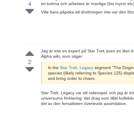
4
en kvinna och arbetare är manliga (bis myror etc
Ville bara påpeka att drottningen inte var den för
Jag är inte en expert på Star Trek även en liten 
Alpha wiki, som säger:
2
In the
Star Trek: Legacy
segment "The Origin of
species (likely referring to Species 125) dis
and bring order to chaos.
Star Trek: Legacy var ett videospel, och jag är in
universums förklaring: det drag som tillät kollektiv
del av den femaliteten överlevde assimilation.