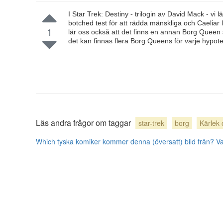
I Star Trek: Destiny - trilogin av David Mack - vi
botched test för att rädda mänskliga och Caeliar 
1
lär oss också att det finns en annan Borg Queen s
det kan finnas flera Borg Queens för varje hypote
Läs andra frågor om taggar
star-trek
borg
Kärlek 
Which tyska komiker kommer denna (översatt) bild från?
Va
användarbidrag licensierat under
cc by-sa 3.0