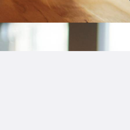
Nyligen tillagd
Vem är röda Hulken?
Vad ska man smörja brännskada med?
Hur gammal är Ginny Weasley?
Vad handlar Beyoncé låtar om?
Vad kan man ha istället för vin i risotto?
Hur gör man ansikten?
Hur tränar jlo?
Är han intresserad eller inte?