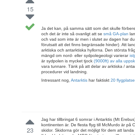
15
Ja det kan, på samma sätt som det skulle förber
och det är inte så ovanligt att se
små GA-plan
la
och vad som inte är men i slutet av dagen har du
förutsatt att det finns begränsade hinder). Att lan
arktiska och antarktiska hyllorna. Den största fråg
mängd om nord- eller sydpolegeologi varierar
is
är sydpolen is mycket tjock
(9000ft) av alla upps
vara tunnare. Tänk på att delar av arktiska / anta
procedurer vid landning.
Intressant nog,
Antarktis
har faktiskt
20 flygplats
Jag har tillbringat 6 somrar i Antarktis (Mt Ere
kontinenten är. De flesta flyg till McMurdo är på
23
skidor. Skidorna gör det möjligt för dem att land