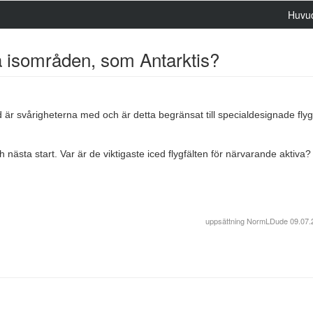
Huvu
på isområden, som Antarktis?
ad är svårigheterna med och är detta begränsat till specialdesignade flyg
 nästa start. Var är de viktigaste iced flygfälten för närvarande aktiva?
uppsättning
NormLDude
09.07.