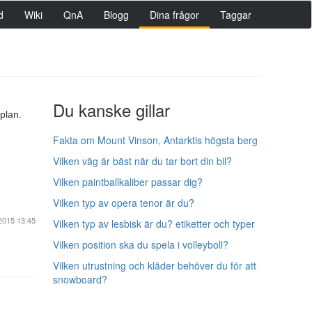
d
Wiki
QnA
Blogg
Dina frågor
Taggar
Du kanske gillar
plan.
Fakta om Mount Vinson, Antarktis högsta berg
Vilken väg är bäst när du tar bort din bil?
Vilken paintballkaliber passar dig?
Vilken typ av opera tenor är du?
2015 13:45
Vilken typ av lesbisk är du? etiketter och typer
Vilken position ska du spela i volleyboll?
Vilken utrustning och kläder behöver du för att
snowboard?