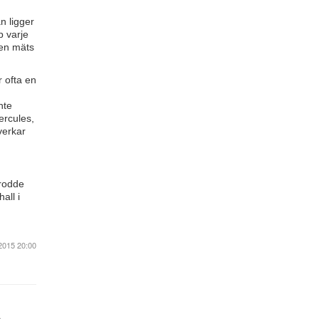
n ligger
p varje
nen mäts
 ofta en
nte
ercules,
verkar
trodde
all i
2015 20:00