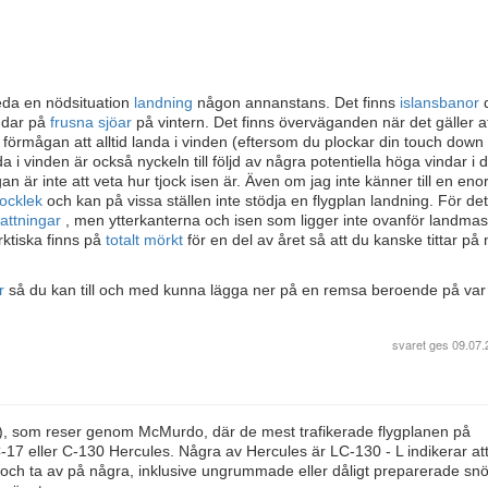
eda en nödsituation
landning
någon annanstans. Det finns
islansbanor
ndar på
frusna sjöar
på vintern. Det finns överväganden när det gäller at
 förmågan att alltid landa i vinden (eftersom du plockar din touch down
da i vinden är också nyckeln till följd av några potentiella höga vindar i 
an är inte att veta hur tjock isen är. Även om jag inte känner till en en
tjocklek
och kan på vissa ställen inte stödja en flygplan landning. För de
kattningar
, men ytterkanterna och isen som ligger inte ovanför landma
rktiska finns på
totalt mörkt
för en del av året så att du kanske tittar på
er
så du kan till och med kunna lägga ner på en remsa beroende på var 
svaret ges
09.07.
bus), som reser genom McMurdo, där de mest trafikerade flygplanen på
 C-17 eller C-130 Hercules. Några av Hercules är LC-130 - L indikerar at
a och ta av på några, inklusive ungrummade eller dåligt preparerade snö 