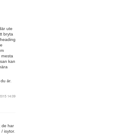
där ute
t bryta
 heading
de
orm
t mesta
ssan kan
 nära
du är.
2015 14:09
t de har
/ isytor.