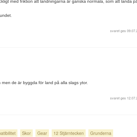
äckligt med friktion att landningarna är ganska normala, som att landa p
undet.
svaret ges
09.07.
 men de är byggda för land på alla slags ytor.
svaret ges
12.07.
tibilitet
Skor
Gear
12 Stjärntecken
Grunderna