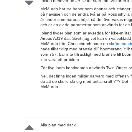
Ibland behöver de JATO för start, om villkoren int
McMurdo har tre banor som öppnar och stänger v
på havsisen och de andra två är på Ross ishylla 
år under sommarens höjd, så det övervakas nogg
och är en av de parametrar som används för att
Ibland flyger plan som är avsedda för icke-milit
Airbus A319 där. Såvitt jag vet kan en välbeklädd 
McMurdo från Christchurch hade en
skrämmande
hade tillräckligt med bränsle till" boomerang "til
som 757, bär inte tillräckligt med bränsle till b
inte vara ett problem.
För flyg inom kontinenten används Twin Otters 
Nej, det finns ingen militär närvaro med offensiv f
du att de skulle slå dig med antiaircraft ??? Det
McMurdo.
Alla plan med däck.