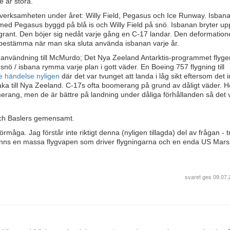
e är stora.
erksamheten under året: Willy Field, Pegasus och Ice Runway. Isbana
med Pegasus byggd på blå is och Willy Field på snö. Isbanan bryter up
rant. Den böjer sig nedåt varje gång en C-17 landar. Den deformatio
 bestämma när man ska sluta använda isbanan varje år.
är användning till McMurdo; Det Nya Zeeland Antarktis-programmet flyger
snö / isbana rymma varje plan i gott väder. En Boeing 757 flygning till
 händelse nyligen
där det var tvunget att landa i låg sikt eftersom det i
lbaka till Nya Zeeland. C-17s ofta boomerang på grund av dåligt väder. H
oomerang, men de är bättre på landning under dåliga förhållanden så det 
och Baslers gemensamt.
örmåga. Jag förstår inte riktigt denna (nyligen tillagda) del av frågan - 
 finns en massa flygvapen som driver flygningarna och en enda US Marsh
svaret ges
09.07.