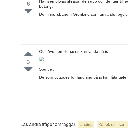
När isen plöjas skrapar den upp och det ger tillr
6
betong.
Det finns isbanor i Grönland som används regelb
Och även en Hercules kan landa på is:
3
Source .
De som byggdes för landning på is kan låta galen
Läs andra frågor om taggar
landing
Kärlek och kompa