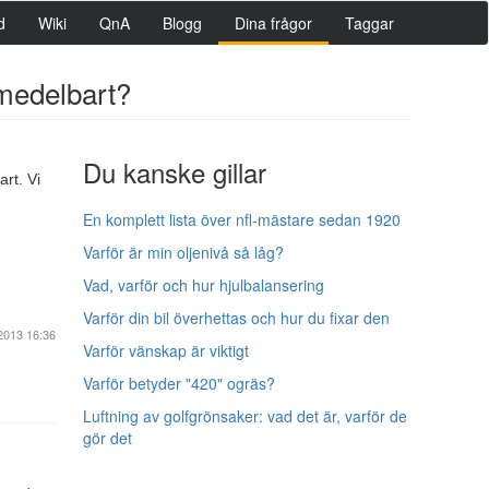
d
Wiki
QnA
Blogg
Dina frågor
Taggar
omedelbart?
Du kanske gillar
rt. Vi
En komplett lista över nfl-mästare sedan 1920
Varför är min oljenivå så låg?
Vad, varför och hur hjulbalansering
Varför din bil överhettas och hur du fixar den
2013 16:36
Varför vänskap är viktigt
Varför betyder "420" ogräs?
Luftning av golfgrönsaker: vad det är, varför de
gör det