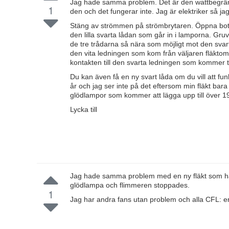
Jag hade samma problem. Det är den wattbegrän
1
den och det fungerar inte. Jag är elektriker så jag 
Stäng av strömmen på strömbrytaren. Öppna bott
den lilla svarta lådan som går in i lamporna. Gruv
de tre trådarna så nära som möjligt mot den svarta
den vita ledningen som kom från väljaren fläktom
kontakten till den svarta ledningen som kommer ti
Du kan även få en ny svart låda om du vill att fu
år och jag ser inte på det eftersom min fläkt bara
glödlampor som kommer att lägga upp till över 1
Lycka till
Jag hade samma problem med en ny fläkt som had
glödlampa och flimmeren stoppades.
1
Jag har andra fans utan problem och alla CFL: er