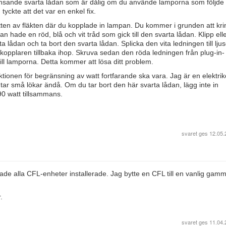
sande svarta lådan som är dålig om du använde lamporna som följd
tyckte att det var en enkel fix.
en av fläkten där du kopplade in lampan. Du kommer i grunden att kr
an hade en röd, blå och vit tråd som gick till den svarta lådan. Klipp ell
 lådan och ta bort den svarta lådan. Splicka den vita ledningen till lju
kopplaren tillbaka ihop. Skruva sedan den röda ledningen från plug-in-
ll lamporna. Detta kommer att lösa ditt problem.
nktionen för begränsning av watt fortfarande ska vara. Jag är en elektri
 tar små lökar ändå. Om du tar bort den här svarta lådan, lägg inte in
90 watt tillsammans.
svaret ges
12.05.
e alla CFL-enheter installerade. Jag bytte en CFL till en vanlig gam
.
svaret ges
11.04.