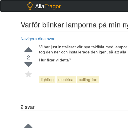
Alla
Fragor
Varför blinkar lamporna på min n
Navigera dina svar
Vi har just installerat vår nya takfläkt med lampo
tog den ner och installerade den igen, så att alla
2
Hur fixar vi detta?
lighting
electrical
ceiling-fan
2
svar