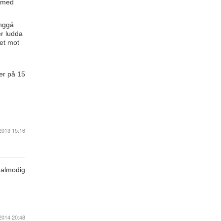
e med
inggå
er ludda
set mot
ker på 15
2013 15:16
malmodig
2014 20:48