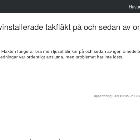
Huvu
yinstallerade takfläkt på och sedan av 
r. Fläkten fungerar bra men ljuset blinkar på och sedan av igen omedelba
 ledningar var ordentligt anslutna, men problemet har inte lösts.
uppsättning
user12235
25.03.