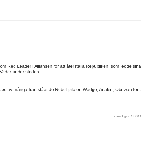
om Red Leader i Alliansen för att återställa Republiken, som ledde sina 
 Vader under striden.
des av många framstående Rebel-piloter. Wedge, Anakin, Obi-wan för a
svaret ges
12.08.