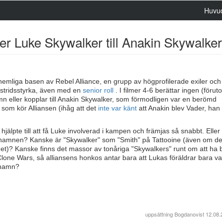
Huvu
ter Luke Skywalker till Anakin Skywalke
emliga basen av Rebel Alliance, en grupp av högprofilerade exiler och
 stridsstyrka, även med en
senior roll
. I filmer 4-6 berättar ingen (föru
 eller kopplar till Anakin Skywalker, som förmodligen var en berömd
i som kör Alliansen (ihåg att det
inte var känt
att Anakin blev Vader, han
älpte till att få Luke involverad i kampen och främjas så snabbt. Eller 
luta namnen? Kanske är "Skywalker" som "Smith" på Tattooine (även om de
? Kanske finns det massor av tonåriga "Skywalkers" runt om att ha bl
one Wars, så alliansens honkos antar bara att Lukas föräldrar bara var
t namn?
uppsättning
Bogdanovist
12.08.