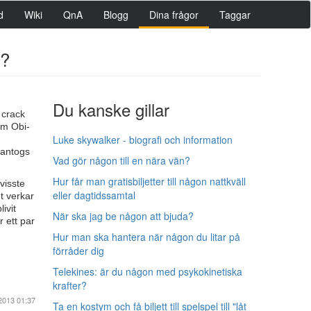
d
Wiki
QnA
Blogg
Dina frågor
Taggar
r?
Du kanske gillar
 crack
tom Obi-
Luke skywalker - biografi och information
 antogs
Vad gör någon till en nära vän?
Hur får man gratisbiljetter till någon nattkväll
visste
eller dagtidssamtal
t verkar
ivit
När ska jag be någon att bjuda?
 ett par
Hur man ska hantera när någon du litar på
förråder dig
Telekines: är du någon med psykokinetiska
krafter?
2013 01:37
Ta en kostym och få biljett till spelspel till "låt