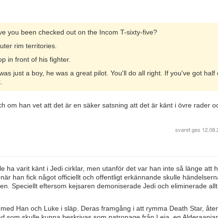
 you been checked out on the Incom T-sixty-five?
ter rim territories.
in front of his fighter.
ust a boy, he was a great pilot. You'll do all right. If you've got half 
.
 om han vet att det är en säker satsning att det är känt i övre rader o
svaret ges
12.08.
le ha varit känt i Jedi cirklar, men utanför det var han inte så länge att 
r han fick något officiellt och offentligt erkännande skulle händelser
en. Speciellt eftersom kejsaren demoniserade Jedi och eliminerade all
med Han och Luke i släp. Deras framgång i att rymma Death Star, åter
vad som skulle kunna beskrivas som patronage från Leia, en Alderaania