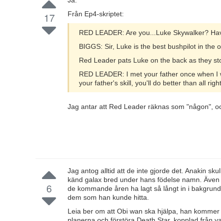
Ja.
Från Ep4-skriptet:
17
RED LEADER: Are you...Luke Skywalker? Have
BIGGS: Sir, Luke is the best bushpilot in the ou
Red Leader pats Luke on the back as they stop 
RED LEADER: I met your father once when I was j
your father's skill, you'll do better than all right
Jag antar att Red Leader räknas som "någon", och
Jag antog alltid att de inte gjorde det. Anakin skul
känd galax bred under hans födelse namn. Även nä
6
de kommande åren ha lagt så långt in i bakgrund
dem som han kunde hitta.
Leia ber om att Obi wan ska hjälpa, han kommer 
planerna och förstöra Death Star, kopplad från 