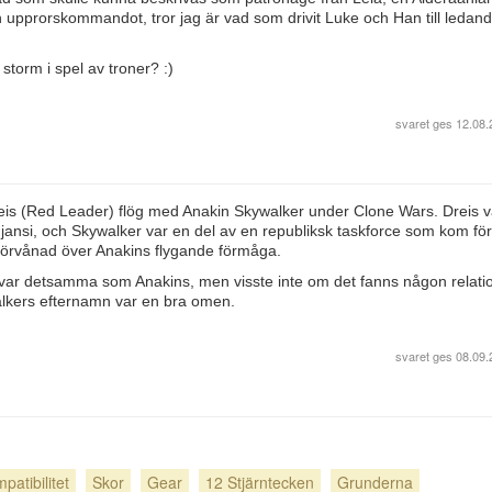
 upprorskommandot, tror jag är vad som drivit Luke och Han till ledan
storm i spel av troner? :)
svaret ges
12.08.
en Dreis (Red Leader) flög med Anakin Skywalker under Clone Wars. Dreis 
rujansi, och Skywalker var en del av en republiksk taskforce som kom för
 förvånad över Anakins flygande förmåga.
var detsamma som Anakins, men visste inte om det fanns någon relati
lkers efternamn var en bra omen.
svaret ges
08.09.
patibilitet
Skor
Gear
12 Stjärntecken
Grunderna