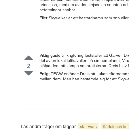
prinsessa, medlem av den kejserliga senaten och
befattningar snabbt.
Eller Skywalker är ett bastardnamn som snö eller 
Viktig guide till krigföring fastställer att Garv
del av en lokal luftkavalleri på sin hemplanet, Vi
2
hjälpa dem att kämpa separatisterna. Dreis blev
Enligt TEGW erkände Dreis att Lukas efternamn 
mellan dem. Men han bestämde sig för att Skywa
Läs andra frågor om taggar
star-wars
Kärlek och kom