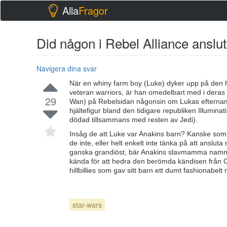
Alla
Fragor
Did någon i Rebel Alliance anslu
Navigera dina svar
När en whiny farm boy (Luke) dyker upp på den h
veteran warriors, är han omedelbart med i deras
29
Wan) på Rebelsidan någonsin om Lukas efternamn
hjältefigur bland den tidigare republiken Illuminat
dödad tillsammans med resten av Jedi).
Insåg de att Luke var Anakins barn? Kanske som hj
de inte, eller helt enkelt inte tänka på att ans
ganska grandiöst, bär Anakins slavmamma namnet)
kända för att hedra den berömda kändisen från Cl
hillbillies som gav sitt barn ett dumt fashionabel
star-wars