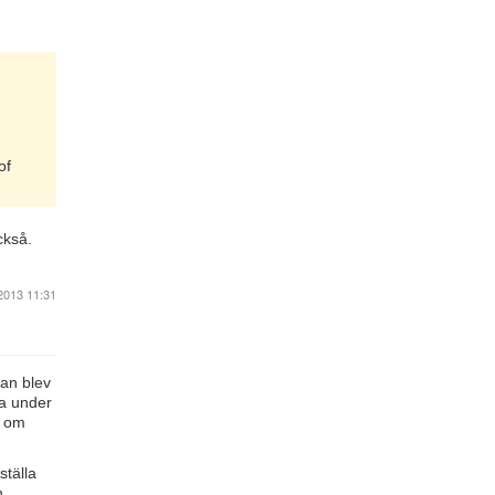
of
ckså.
2013 11:31
han blev
na under
t om
ställa
n