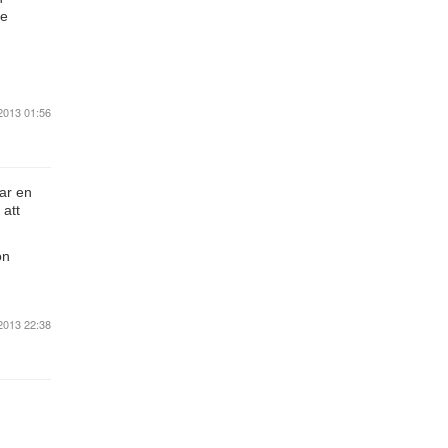
de
2013 01:56
var en
 att
on
2013 22:38