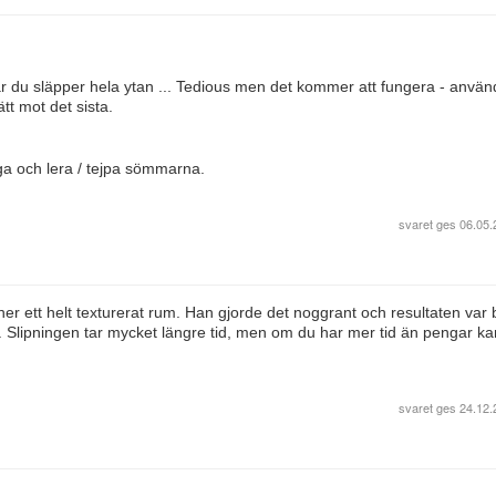
där du släpper hela ytan ... Tedious men det kommer att fungera - använ
tt mot det sista.
tliga och lera / tejpa sömmarna.
svaret ges
06.05.
er ett helt texturerat rum. Han gjorde det noggrant och resultaten var 
Slipningen tar mycket längre tid, men om du har mer tid än pengar ka
svaret ges
24.12.