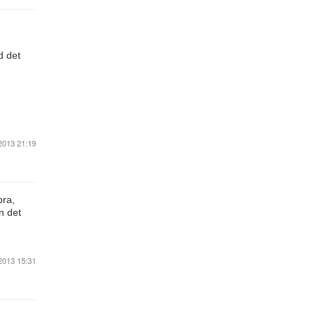
d det
2013 21:19
bra,
n det
2013 15:31