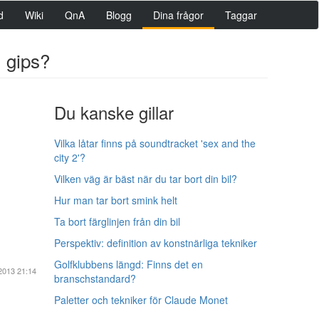
d
Wiki
QnA
Blogg
Dina frågor
Taggar
) gips?
Du kanske gillar
Vilka låtar finns på soundtracket 'sex and the
city 2'?
Vilken väg är bäst när du tar bort din bil?
Hur man tar bort smink helt
Ta bort färglinjen från din bil
Perspektiv: definition av konstnärliga tekniker
Golfklubbens längd: Finns det en
2013 21:14
branschstandard?
Paletter och tekniker för Claude Monet