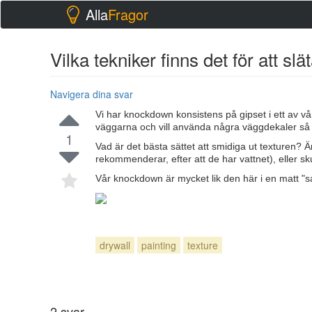
Alla
Fragor
Vilka tekniker finns det för att sl
Navigera dina svar
Vi har knockdown konsistens på gipset i ett av v
väggarna och vill använda några väggdekaler så 
1
Vad är det bästa sättet att smidiga ut texturen? 
rekommenderar, efter att de har vattnet), eller sk
Vår knockdown är mycket lik den här i en matt "s
drywall
painting
texture
2
svar