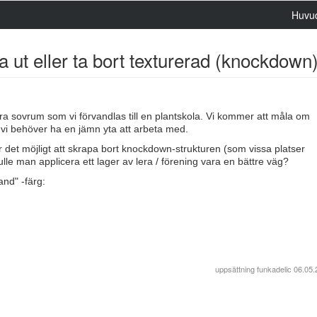
Huvu
äta ut eller ta bort texturerad (knockdown
åra sovrum som vi förvandlas till en plantskola. Vi kommer att måla om
vi behöver ha en jämn yta att arbeta med.
Är det möjligt att skrapa bort knockdown-strukturen (som vissa platser
ulle man applicera ett lager av lera / förening vara en bättre väg?
and" -färg:
uppsättning
funkadelic
06.05.