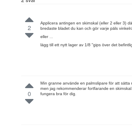
Applicera antingen en skimskal (eller 2 eller 3) 
2
bredaste bladet du kan och gör varje päls vinkelrä
eller ...
lägg till ett nytt lager av 1/8 "gips över det befin
Min granne använde en palmslipare för att sätta n
men jag rekommenderar fortfarande en skimskal. 
0
fungera bra för dig.