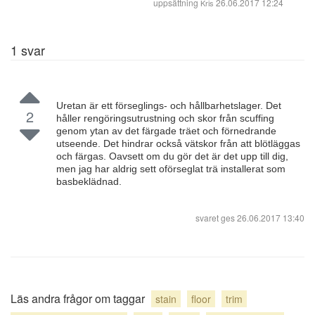
uppsättning
26.06.2017 12:24
Kris
1
svar
Uretan är ett förseglings- och hållbarhetslager. Det
2
håller rengöringsutrustning och skor från scuffing
genom ytan av det färgade träet och förnedrande
utseende. Det hindrar också vätskor från att blötläggas
och färgas. Oavsett om du gör det är det upp till dig,
men jag har aldrig sett oförseglat trä installerat som
basbeklädnad.
svaret ges
26.06.2017 13:40
Läs andra frågor om taggar
stain
floor
trim