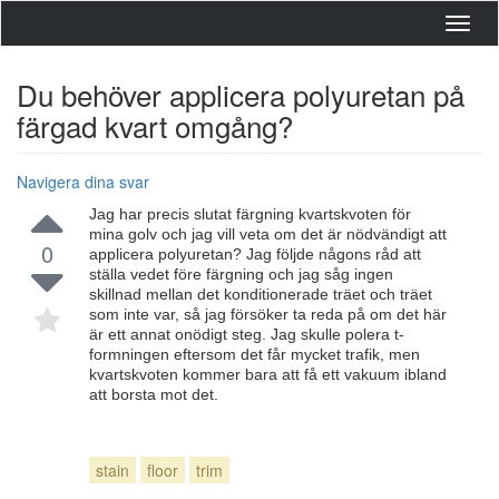
Toggl
navig
Du behöver applicera polyuretan på
färgad kvart omgång?
Navigera dina svar
Jag har precis slutat färgning kvartskvoten för
mina golv och jag vill veta om det är nödvändigt att
0
applicera polyuretan? Jag följde någons råd att
ställa vedet före färgning och jag såg ingen
skillnad mellan det konditionerade träet och träet
som inte var, så jag försöker ta reda på om det här
är ett annat onödigt steg. Jag skulle polera t-
formningen eftersom det får mycket trafik, men
kvartskvoten kommer bara att få ett vakuum ibland
att borsta mot det.
stain
floor
trim