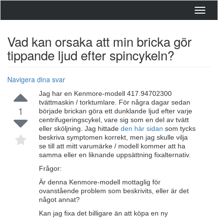
Toggl
navig
Vad kan orsaka att min bricka gör
tippande ljud efter spincykeln?
Navigera dina svar
Jag har en Kenmore-modell 417.94702300
tvättmaskin / torktumlare. För några dagar sedan
1
började brickan göra ett dunklande ljud efter varje
centrifugeringscykel, vare sig som en del av tvätt
eller sköljning. Jag hittade
den här sidan
som tycks
beskriva symptomen korrekt, men jag skulle vilja
se till att mitt varumärke / modell kommer att ha
samma eller en liknande uppsättning fixalternativ.
Frågor:
Är denna Kenmore-modell mottaglig för
ovanstående problem som beskrivits, eller är det
något annat?
Kan jag fixa det billigare än att köpa en ny