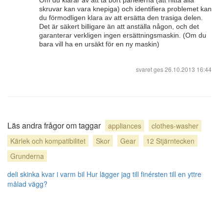
Om du klarar av att ta bort panelerna (att hitta alla
skruvar kan vara knepiga) och identifiera problemet kan
du förmodligen klara av att ersätta den trasiga delen.
Det är säkert billigare än att anställa någon, och det
garanterar verkligen ingen ersättningsmaskin. (Om du
bara vill ha en ursäkt för en ny maskin)
svaret ges
26.10.2013 16:44
Läs andra frågor om taggar
appliances
clothes-washer
Kärlek och kompatibilitet
Skor
Gear
12 Stjärntecken
Grunderna
deli skinka kvar i varm bil
Hur lägger jag till finérsten till en yttre
målad vägg?