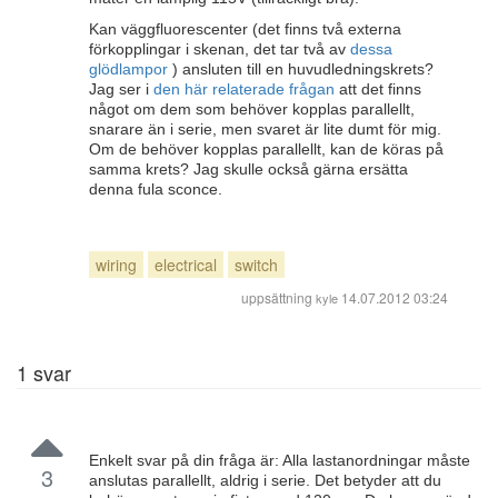
Kan väggfluorescenter (det finns två externa
förkopplingar i skenan, det tar två av
dessa
glödlampor
) ansluten till en huvudledningskrets?
Jag ser i
den här relaterade frågan
att det finns
något om dem som behöver kopplas parallellt,
snarare än i serie, men svaret är lite dumt för mig.
Om de behöver kopplas parallellt, kan de köras på
samma krets? Jag skulle också gärna ersätta
denna fula sconce.
wiring
electrical
switch
uppsättning
14.07.2012 03:24
kyle
1
svar
Enkelt svar på din fråga är: Alla lastanordningar måste
3
anslutas parallellt, aldrig i serie. Det betyder att du