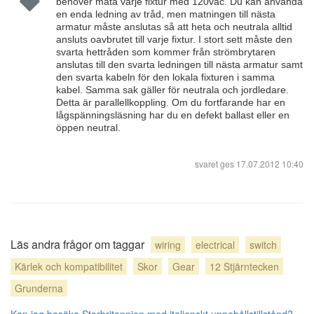
behöver mata varje fixtur med 120vac. Du kan använda
en enda ledning av tråd, men matningen till nästa
armatur måste anslutas så att heta och neutrala alltid
ansluts oavbrutet till varje fixtur. I stort sett måste den
svarta hettråden som kommer från strömbrytaren
anslutas till den svarta ledningen till nästa armatur samt
den svarta kabeln för den lokala fixturen i samma
kabel. Samma sak gäller för neutrala och jordledare.
Detta är parallellkoppling. Om du fortfarande har en
lågspänningsläsning har du en defekt ballast eller en
öppen neutral.
svaret ges
17.07.2012 10:40
Läs andra frågor om taggar
wiring
electrical
switch
Kärlek och kompatibilitet
Skor
Gear
12 Stjärntecken
Grunderna