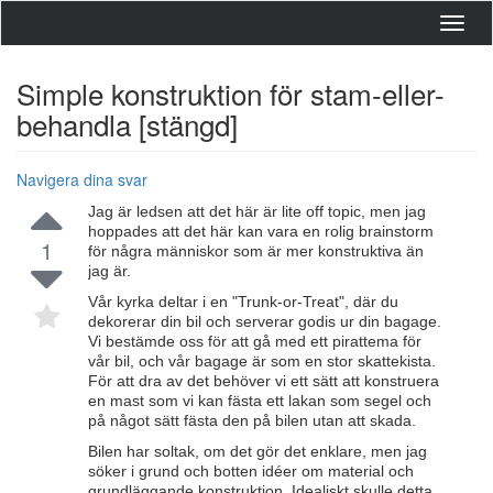
Toggl
navig
Simple konstruktion för stam-eller-
behandla [stängd]
Navigera dina svar
Jag är ledsen att det här är lite off topic, men jag
hoppades att det här kan vara en rolig brainstorm
1
för några människor som är mer konstruktiva än
jag är.
Vår kyrka deltar i en "Trunk-or-Treat", där du
dekorerar din bil och serverar godis ur din bagage.
Vi bestämde oss för att gå med ett pirattema för
vår bil, och vår bagage är som en stor skattekista.
För att dra av det behöver vi ett sätt att konstruera
en mast som vi kan fästa ett lakan som segel och
på något sätt fästa den på bilen utan att skada.
Bilen har soltak, om det gör det enklare, men jag
söker i grund och botten idéer om material och
grundläggande konstruktion. Idealiskt skulle detta