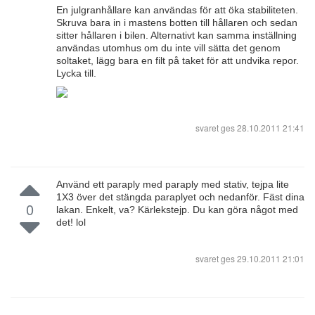
En julgranhållare kan användas för att öka stabiliteten.
Skruva bara in i mastens botten till hållaren och sedan
sitter hållaren i bilen. Alternativt kan samma inställning
användas utomhus om du inte vill sätta det genom
soltaket, lägg bara en filt på taket för att undvika repor.
Lycka till.
svaret ges
28.10.2011 21:41
Använd ett paraply med paraply med stativ, tejpa lite
1X3 över det stängda paraplyet och nedanför. Fäst dina
0
lakan. Enkelt, va? Kärlekstejp. Du kan göra något med
det! lol
svaret ges
29.10.2011 21:01