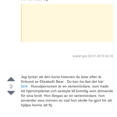
svaret ges
02.01.2015 04:16
Jag tycker att den korta historien du letar efter är
förbund av Elizabeth Bear . Du kan ha läst det här:
3
länk
. Huvudpersonen är en seriemördare, som hade
ett hjärnimplantat och sexbyte till kvinnlig som dömande
för sina brott. Hon fångas av en seriemördare, hon
använder sina minnen av vad hon skulle ha gjort för att
hjälpa henne att fly.