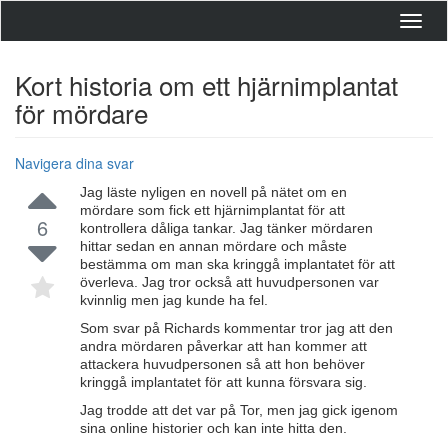
Toggl
navig
Kort historia om ett hjärnimplantat
för mördare
Navigera dina svar
Jag läste nyligen en novell på nätet om en
mördare som fick ett hjärnimplantat för att
6
kontrollera dåliga tankar. Jag tänker mördaren
hittar sedan en annan mördare och måste
bestämma om man ska kringgå implantatet för att
överleva. Jag tror också att huvudpersonen var
kvinnlig men jag kunde ha fel.
Som svar på Richards kommentar tror jag att den
andra mördaren påverkar att han kommer att
attackera huvudpersonen så att hon behöver
kringgå implantatet för att kunna försvara sig.
Jag trodde att det var på Tor, men jag gick igenom
sina online historier och kan inte hitta den.