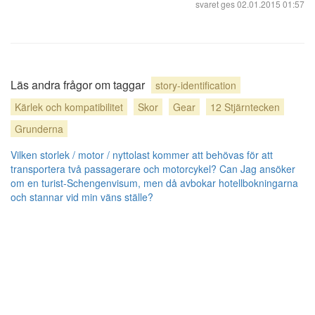
svaret ges
02.01.2015 01:57
Läs andra frågor om taggar
story-identification
Kärlek och kompatibilitet
Skor
Gear
12 Stjärntecken
Grunderna
Vilken storlek / motor / nyttolast kommer att behövas för att
transportera två passagerare och motorcykel?
Can Jag ansöker
om en turist-Schengenvisum, men då avbokar hotellbokningarna
och stannar vid min väns ställe?
Blogg
användarbidrag licensierat under
cc by-sa 3.0
med tillskrivning krävs.