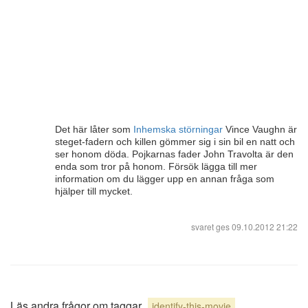
Det här låter som
Inhemska störningar
Vince Vaughn är
steget-fadern och killen gömmer sig i sin bil en natt och
ser honom döda. Pojkarnas fader John Travolta är den
enda som tror på honom. Försök lägga till mer
information om du lägger upp en annan fråga som
hjälper till mycket.
svaret ges
09.10.2012 21:22
Läs andra frågor om taggar
identify-this-movie