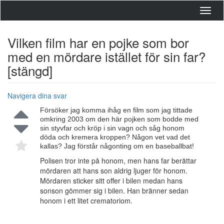
Toggl
navig
Vilken film har en pojke som bor
med en mördare istället för sin far?
[stängd]
Navigera dina svar
Försöker jag komma ihåg en film som jag tittade
omkring 2003 om den här pojken som bodde med
sin styvfar och kröp i sin vagn och såg honom
döda och kremera kroppen? Någon vet vad det
kallas? Jag förstår någonting om en baseballbat!
Polisen tror inte på honom, men hans far berättar
mördaren att hans son aldrig ljuger för honom.
Mördaren sticker sitt offer i bilen medan hans
sonson gömmer sig i bilen. Han bränner sedan
honom i ett litet crematoriom.