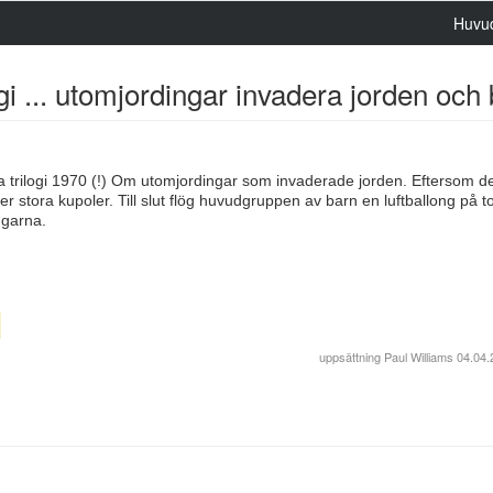
Huvu
ilogi ... utomjordingar invadera jorden oc
 trilogi 1970 (!) Om utomjordingar som invaderade jorden. Eftersom de
er stora kupoler. Till slut flög huvudgruppen av barn en luftballong på 
ngarna.
uppsättning
Paul Williams
04.04.