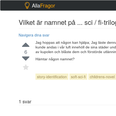
Alla
Fragor
Vilket är namnet på ... sci / fi-tr
Navigera dina svar
Jag hoppas att någon kan hjälpa; Jag läste denna
kunde andas i vår luft innehöll de sina städer und
6
av kupolen och blåste dem och förstörde utlänni
Hämtar någon namnet?
story-identification
soft-sci-fi
childrens-novel
1
svar