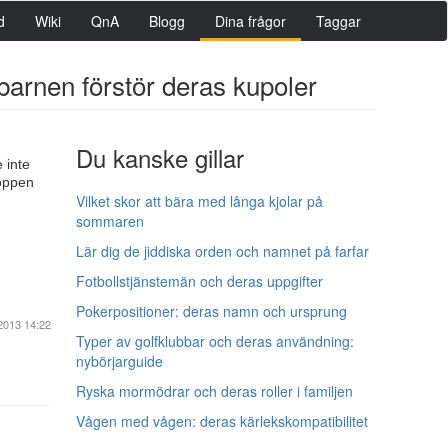
d
Wiki
QnA
Blogg
Dina frågor
Taggar
h barnen förstör deras kupoler
Du kanske gillar
 inte
toppen
Vilket skor att bära med långa kjolar på
sommaren
Lär dig de jiddiska orden och namnet på farfar
Fotbollstjänstemän och deras uppgifter
Pokerpositioner: deras namn och ursprung
2013 14:22
Typer av golfklubbar och deras användning:
nybörjarguide
Ryska mormödrar och deras roller i familjen
Vågen med vågen: deras kärlekskompatibilitet