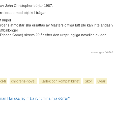
av John Christopher börjar 1967.
rrelerade med objekt i frågan.
t kupol
ens atmosfär ska ersättas av Masters giftiga luft [de kan inte andas vå
uftballonger
 Tripods Came) skrevs 20 år efter den ursprungliga novellen av den
svaret ges
04.04.
ci-fi
childrens-novel
Kärlek och kompatibilitet
Skor
Gear
 man
Hur ska jag måla runt mina nya dörrar?