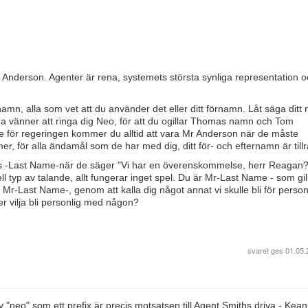
nderson. Agenter är rena, systemets största synliga representation o
n, alla som vet att du använder det eller ditt förnamn. Låt säga ditt
 vänner att ringa dig Neo, för att du ogillar Thomas namn och Tom
 för regeringen kommer du alltid att vara Mr Anderson när de måste
, för alla ändamål som de har med dig, ditt för- och efternamn är tillrä
s -Last Name-när de säger "Vi har en överenskommelse, herr Reagan?" 
l typ av talande, allt fungerar inget spel. Du är Mr-Last Name - som gill
 Mr-Last Name-, genom att kalla dig något annat vi skulle bli för person
er vilja bli personlig med någon?
svaret ges
01.05.
av "neo" som ett prefix är precis motsatsen till Agent Smiths driva - Kea