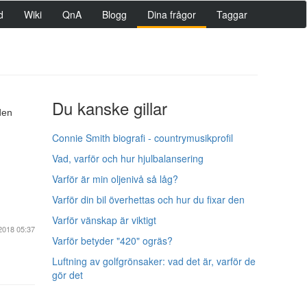
d
Wiki
QnA
Blogg
Dina frågor
Taggar
Du kanske gillar
den
Connie Smith biografi - countrymusikprofil
Vad, varför och hur hjulbalansering
Varför är min oljenivå så låg?
Varför din bil överhettas och hur du fixar den
Varför vänskap är viktigt
2018 05:37
Varför betyder "420" ogräs?
Luftning av golfgrönsaker: vad det är, varför de
gör det