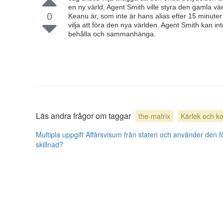
en ny värld, Agent Smith ville styra den gamla v
0
Keanu är, som inte är hans alias efter 15 minuter
vilja att föra den nya världen. Agent Smith kan 
behålla och sammanhänga.
Läs andra frågor om taggar
the-matrix
Kärlek och ko
Multipla uppgift Affärsvisum från staten och använder den för
skillnad?
användarbidrag licensierat under
cc by-sa 3.0