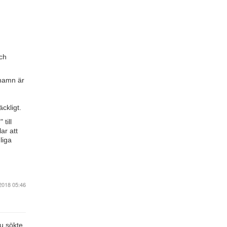
ch
 namn är
ckligt.
till
ar att
liga
2018 05:46
nu sökte